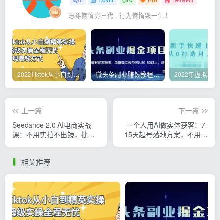
思维懒惰穷三代 , 行为懒惰毁一生 !
2022Tiktok从小白到精英实操，0-1保姆级实操全程无忧，多种变现赚钱方式
微头条副业赚钱教程，项目单号单天做到50-100+收益
上一篇
下一篇
Seedance 2.0 AI电商实战
一个人用AI做实体获客：7-
课：不用实拍不出镜，批量
15天起号落地方案，不用团
生产爆款视频打爆GMV
队搞定短视频+直播
相关推荐