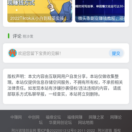
2022Tiktok从小白到精英实操，0-1保姆级实操全程无忧，多种变现赚钱方式
微
评论
抢沙发
欢迎您留下宝贵的见解！
提交
版权声明：本文内容由互联网用户自发分享，本站仅做收集整
理。本站仅提供信息存储空间服务，不拥有所有权，不承担相关
法律责任。如发现本站有涉嫌抄袭侵权/违法违规的内容， 请底
部联系方式私聊举报，一经查实，本站将立刻删除。
中赚网
中创网
福缘论坛
福缘网赚
网赚之家
网赚论
坛
华夏网创论坛
网站地图
阿兴说钱创业网
蜀ICP备2022001312号
© 2011-2022 ·
阿兴说钱
版权