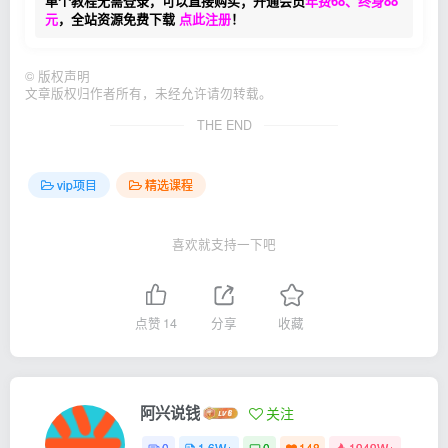
单个教程无需登录，可以直接购买；开通会员
年费68、终身88
元
，全站资源免费下载
点此注册
！
©
版权声明
文章版权归作者所有，未经允许请勿转载。
THE END
vip项目
精选课程
喜欢就支持一下吧
点赞
14
分享
收藏
阿兴说钱
关注
0
1.6W+
0
148
1949W+