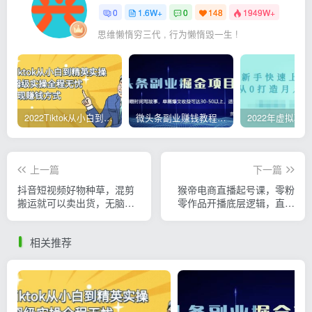
0
1.6W+
0
148
1949W+
思维懒惰穷三代 , 行为懒惰毁一生 !
2022Tiktok从小白到精英实操，0-1保姆级实操全程无忧，多种变现赚钱方式
微头条副业赚钱教程，项目单号单天做到50-100+收益
上一篇
下一篇
抖音短视频好物种草，混剪
猴帝电商直播起号课，零粉
搬运就可以卖出货，无脑操
零作品开播底层逻辑，直播
作日赚300+
五天打爆广场流量
相关推荐