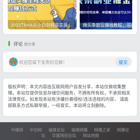
2022Tiktok从小白到精英实操，0-1保姆级实操全程无忧，多种变现赚钱方式
微
评论
抢沙发
欢迎您留下宝贵的见解！
提交
版权声明：本文内容由互联网用户自发分享，本站仅做收集整
理。本站仅提供信息存储空间服务，不拥有所有权，不承担相关
法律责任。如发现本站有涉嫌抄袭侵权/违法违规的内容， 请底
部联系方式私聊举报，一经查实，本站将立刻删除。
中赚网
中创网
福缘论坛
福缘网赚
网赚之家
网赚论
坛
华夏网创论坛
网站地图