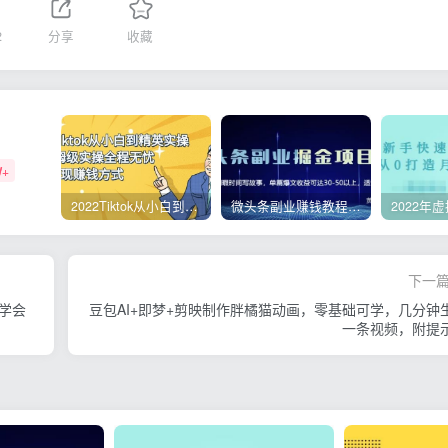
2
分享
收藏
W+
2022Tiktok从小白到精英实操，0-1保姆级实操全程无忧，多种变现赚钱方式
微头条副业赚钱教程，项目单号单天做到50-100+收益
下一
松学会
豆包AI+即梦+剪映制作胖橘猫动画，零基础可学，几分钟
一条视频，附提