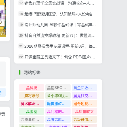
销售心理学全集实战课｜沟通攻心+人性解读+消费心理+说服成交+门店陈列，拓客裂变年终收现全套实体落地教学
17
超级IP变现训练营：认知破局×人设4维打造×爆款内容三要素×拍摄剪辑×投流放大×全域变现×矩阵复制
18
设计师幼儿园-AI软件基础课｜零基础Illustrator全套实操，矢量绘图IP3D渲染配套助教素材包
19
掌握100个实用剪辑方法，让你的视频加速上热门
忠余网创《百战奇略》第二法：零基础带你识破赚钱项目共生
抖音自然流拉爆教程-更新7月：做懂流量的主播，新规适配+持续更新，话术+投放+起号一站式实战教学
20
2026期货操盘手专属课程-更新8月，每日实时行情复盘，适配短线玩家打造成熟交易模式
21
开源宝藏工具箱来了！包含 PDF/图片/音视频/AI/文本 等 20+ 工具，完全离线免费使用 toolknit-desktop
22
网站标签
黑科技
黑帽SEO案例分析
黄金回收奢侈品
论
麻将账号
鱼小沫Q版人物团练课
魔鬼社交实战课全套课程
魔术解密教程
魔兽搬砖搞钱
鬼哥短视频底层逻辑
高鹏圈
高门槛的生意
高质量软文
律责
高质量的问答和知识分享
高考志愿填报
高级联盟营销教程