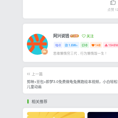
点赞
1
阿兴说钱
关注
0
1.6W+
0
148
1948
思维懒惰穷三代 , 行为懒惰毁一生 !
上一篇
剪映+豆包+即梦3.0免费做龟兔赛跑绘本视频，小白轻
儿童动画
相关推荐