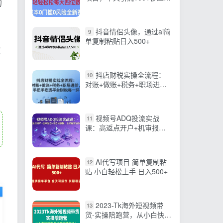
的
卡渠道+引流方法+变现话术
抖音情侣头像，通过ai简
9
单复制粘贴日入500+
红
抖店财税实操全流程：
10
对账+做账+税务+职场进
阶，手把手吃透平台财税每
一环
视频号ADQ投流实战
11
课：高返点开户+机审报白
+冷启动建模，全流程实操
拆解
AI代写项目 简单复制粘
12
贴 小白轻松上手 日入500+
2023-Tk海外短视频带
13
货-实操陪跑营，从小白快速