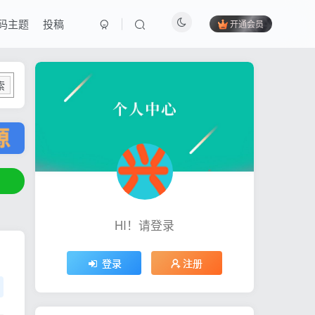
码主题
投稿
开通会员
索
HI！请登录
登录
注册