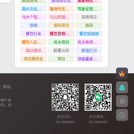
高情商沟通管理课
高情商公式
高复购性行业
高价文玩众筹分红项目
骚操作无脑裂变
驾驶证到期换证
马大个短视频投放课
马云的创业故事
首碼項目
首碼
首码项目
首码
餐饮行业
餐饮营销管理特训班
餐饮短视频
餐饮人如何用团购给门店拓客
风水项目
风水命理项目
风口项目
颠覆认知
颜值打分
项目做优化
项目
顶级赢家思维
网站
网用户自
责任。如
。
站长QQ：
站长微信：
201898663
201898663