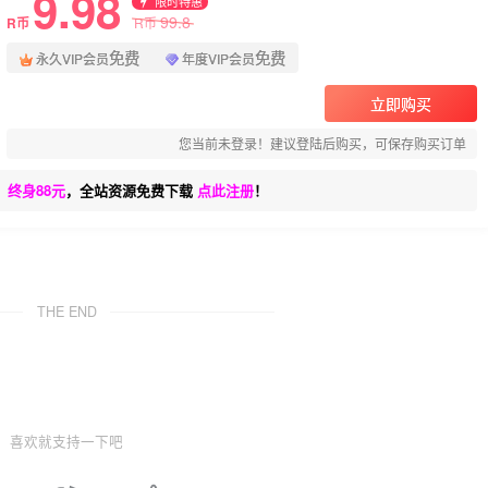
9.98
限时特惠
99.8
R币
R币
免费
免费
永久VIP会员
年度VIP会员
立即购买
您当前未登录！建议登陆后购买，可保存购买订单
、终身88元
，全站资源免费下载
点此注册
！
THE END
喜欢就支持一下吧