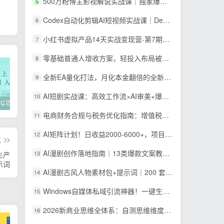
500万粉博主影视解说实战课｜独家爆款私藏思路，AI文案剪映PR剪辑发布全流程教学
5
Codex自动化剪辑AI短视频实战课｜DeepSeek V4 Pro多API联动，图文成片封装Skill全流程
6
小红书虚拟产品14天实战变现营-第7期：需求挖掘×AI+Skill原创×产品矩阵×内容笔记×一人公司进阶×全链路
7
零基础普通人增收方案，轻投入布局被动收入，多多虚拟月收益 1-3 万
8
全新EA量化打法，月化本金翻倍的全新策略，安全稳定持续输出
9
AI短剧实战课：高效工作流×AI审美×爆款拆解×文案角色场景分镜×LibTV进阶×站位控制×从脚本到成片交付全流程
10
2022年虚拟项目实战指南，新手从0打造月入上万店铺【视频课程】
掌握100个实用剪辑方法，让你的视频加速上热门
忠余网创《百战奇略》第二法：零基础带你识破赚钱项目共生
电商财务合规与税务优化指南：增值税+企税+个税全覆盖，财务制度搭建落地纳税筹划方案
11
AI矩阵计划！日收益2000-6000+，项目绿色长久，安全稳健，合规靠谱，可批量放大。
12
篇
AI漫剧创作落地指南｜13类爆款文案教学，Sora、即梦、GPT-Image全套出片工具实操教学
13
生产
示词
AI漫剧古风人物素材包+提示词｜200 套古代言情三视图，配套专属提示词短剧主角配角直接套用
14
Windows自媒体私域引流神器！一键生成隐藏微信号图片，支持多种模板样式，完全免费 隐图工坊
15
2026新商业思维全体系：自测思维维度×金钱本质×财富轮到你×四大布局×赚100万1000万选人×股权坑×赛道
16