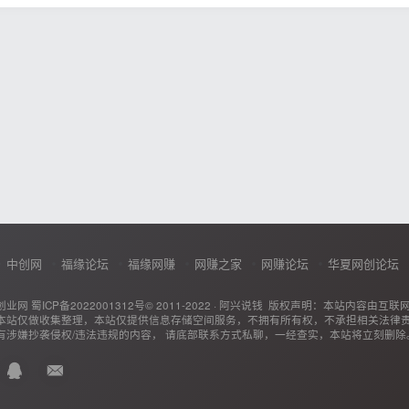
中创网
福缘论坛
福缘网赚
网赚之家
网赚论坛
华夏网创论坛
创业网
蜀ICP备2022001312号
© 2011-2022 ·
阿兴说钱
版权声明：本站内容由互联
本站仅做收集整理，本站仅提供信息存储空间服务，不拥有所有权，不承担相关法律
有涉嫌抄袭侵权/违法违规的内容， 请底部联系方式私聊，一经查实，本站将立刻删除