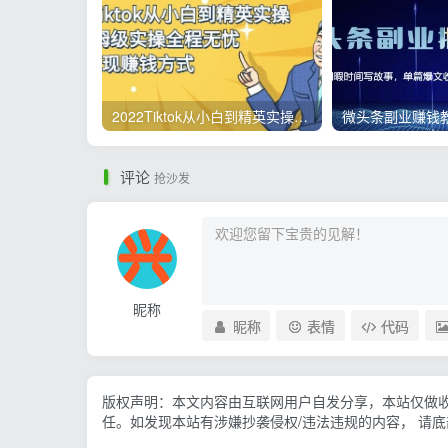
2022Tiktok从小白到精英实操，0-1保姆级实操全程无忧，多种变现赚钱方式
评论
抢沙发
昵称
昵称
表情
代码
版权声明：本文内容由互联网用户自发分享，本站仅做
任。如发现本站有涉嫌抄袭侵权/违法违规的内容， 请