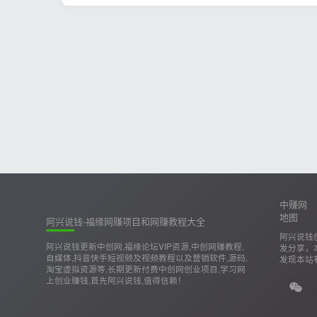
中赚网
地图
阿兴说钱-福缘网赚项目和网赚教程大全
阿兴说钱
阿兴说钱更新中创网,福缘论坛VIP资源,中创网赚教程,
发分享，
自媒体,抖音快手短视频及视频教程以及营销软件,源码,
发现本站
淘宝虚拟资源等,长期更新付费中创网创业项目,学习网
上创业赚钱,首先阿兴说钱,值得信赖！