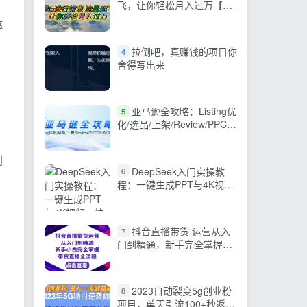
飞，让你轻松月入过万【脚
本+素材】
运
拉倒吧，真赚钱的项目你
4
舍得写出来
亚马逊全攻略：Listing优
5
化/选品/上架/Review/PPC/
秒杀/优惠券/无水印课
创
DeepSeek入门实操教
6
程：一键生成PPT与4K视
频，快速掌握AI创作技巧
抖音直播带货 运营从入
7
门到精通，新手完全掌握带
货直播全流程（23节）
2023自动裂变5g创业粉
8
项目，单天引流100+秒返号