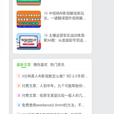
变身优质的带货达人
中视频AI影视解说新玩
14
法，一键翻译国外视频搬
运，百分百过原创
主播运营型实战训练营-
15
第34期：从底层起号到运营
型主播并了解千川投放的思
路
最新文章
猜你喜欢
热门资讯
3分钟真人AI影视剧怎么做？SD 2.0手把手完整制作流程｜Higgsfield 14天SD 2.0/2.5无限生成
1
付费文章：人到中年，九个可能帮助你延长寿命的习惯
2
付费文章：给原生家庭比较一般人的几点建议，打破阶层局限，实现个人与家族代际向上跃升
3
免费使用seedance2.0mini的方法，不能真人，可以无限10秒视频，9图+3音频参考
4