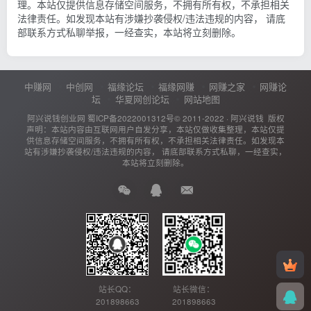
理。本站仅提供信息存储空间服务，不拥有所有权，不承担相关
法律责任。如发现本站有涉嫌抄袭侵权/违法违规的内容， 请底
部联系方式私聊举报，一经查实，本站将立刻删除。
中赚网
中创网
福缘论坛
福缘网赚
网赚之家
网赚论
坛
华夏网创论坛
网站地图
阿兴说钱创业网
蜀ICP备2022001312号
© 2011-2022 ·
阿兴说钱
版权
声明：本站内容由互联网用户自发分享，本站仅做收集整理，本站仅提
供信息存储空间服务，不拥有所有权，不承担相关法律责任。如发现本
站有涉嫌抄袭侵权/违法违规的内容， 请底部联系方式私聊，一经查实，
本站将立刻删除。
站长QQ：
站长微信：
201898663
201898663