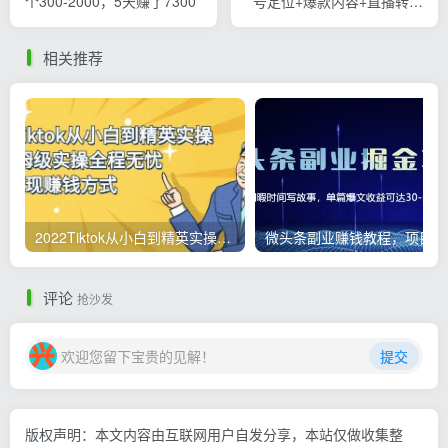
个300-2000，5天赚了7300
号定位+爆款内容+直播转化
+全链路实战，单场直播突破
百万销售额
相关推荐
2022Tiktok从小白到精英实操，0-1保姆级实操全程无忧，多种变现赚钱方式
微
评论
抢沙发
欢迎您留下宝贵的见解！
提交
版权声明：本文内容由互联网用户自发分享，本站仅做收集整