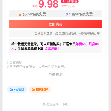
9.98
限时特惠
99.8
R币
R币
免费
免费
永久VIP会员
年度VIP会员
立即购买
您当前未登录！建议登陆后购买，可保存购买订单
单个教程无需登录，可以直接购买；开通会员
年费68、终身88
元
，全站资源免费下载
点此注册
！
©
版权声明
文章版权归作者所有，未经允许请勿转载。
THE END
vip项目
精选课程
喜欢就支持一下吧