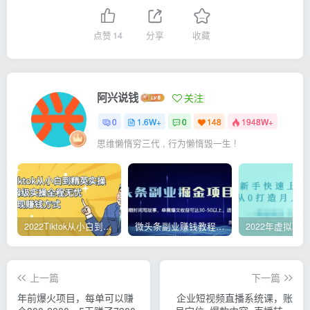
点赞
14
分享
收藏
阿兴说钱
关注
0
1.6W+
0
148
1948W+
思维懒惰穷三代 , 行为懒惰毁一生 !
2022Tiktok从小白到精英实操，0-1保姆级实操全程无忧，多种变现赚钱方式
微头条副业赚钱教程，项目单号单天做到50-100+收益
上一篇
下一篇
年前爆火项目，每单可以赚
企业短视频直播系统课，账