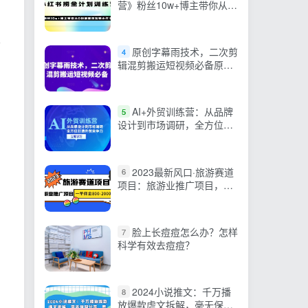
营》粉丝10w+博主带你从0
粉到变现玩转小红书
很
原创字幕雨技术，二次剪
4
辑混剪搬运短视频必备原创
技能
AI+外贸训练营：从品牌
5
设计到市场调研，全方位打
造外贸竞争力
2023最新风口·旅游赛道
6
项目：旅游业推广项目，一
单佣金800-2000元
脸上长痘痘怎么办？怎样
7
科学有效去痘痘？
2024小说推文：千万播
8
放爆款虐文拆解，毫无保留