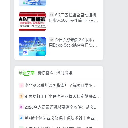
领学生老板都在偷偷学的AI
效率课
AD广告联盟全自动挂机
14
日收入500+操作简单小白快
速上手
今日头条最新2.0版本，
15
用Deep Seek结合今日头条
做爆文，单日收益轻松10…
最新文章
猜你喜欢
热门资讯
老韭菜必看的网创指南！了解项目类型，才能找到好的项目，才能拿到想要的结果
1
别再瞎打工！小程序副业每天稳定躺赚200+
2
2026名人语录短视频赛道全攻略；从文案撰写到声音克隆部署，系统掌握涨粉变现双赢制作技术
3
AI+新个体创业必修课｜道法术器｜商业逻辑·小红书流量·AI智能体｜低成本打造个人变现小生意全套教学
4