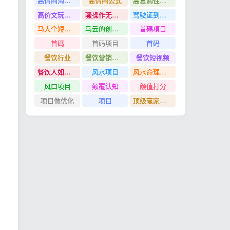
高情商沟通管理课
高情商公式
高复购性行业
高价文玩众筹分红项目
骚操作无脑裂变
驾驶证到期换证
马大个短视频投放课
马云的创业故事
首碼項目
首碼
首码项目
首码
餐饮行业
餐饮营销管理特训班
餐饮短视频
餐饮人如何用团购给门店拓客
风水项目
风水命理项目
风口项目
颠覆认知
颜值打分
项目做优化
项目
顶级赢家思维