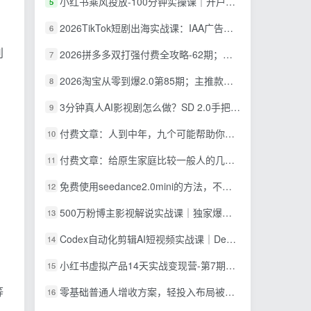
小红书乘风投放-100分钟实操课｜开户返点·标准投搭建·莱卡定向，新店建模撬动笔记自然流量全套教学
5
2026TikTok短剧出海实战课：IAA广告分账×IAP付费变现×账号搭建×平台规则×双轨爆发×回款全流程
6
别
2026拼多多双打强付费全攻略-62期；成本推广加托管双剑合璧，系统讲解7种付费玩法优劣势与选择策略
7
2026淘宝从零到爆2.0第85期；主推款五项高权重初始设置，改销量评晒秒单快速破零积累基础权重
8
3分钟真人AI影视剧怎么做？SD 2.0手把手完整制作流程｜Higgsfield 14天SD 2.0/2.5无限生成
9
付费文章：人到中年，九个可能帮助你延长寿命的习惯
10
付费文章：给原生家庭比较一般人的几点建议，打破阶层局限，实现个人与家族代际向上跃升
11
免费使用seedance2.0mini的方法，不能真人，可以无限10秒视频，9图+3音频参考
12
500万粉博主影视解说实战课｜独家爆款私藏思路，AI文案剪映PR剪辑发布全流程教学
13
Codex自动化剪辑AI短视频实战课｜DeepSeek V4 Pro多API联动，图文成片封装Skill全流程
14
小红书虚拟产品14天实战变现营-第7期：需求挖掘×AI+Skill原创×产品矩阵×内容笔记×一人公司进阶×全链路
15
等
零基础普通人增收方案，轻投入布局被动收入，多多虚拟月收益 1-3 万
16