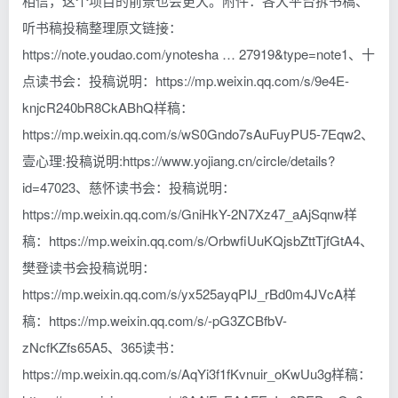
相信，这个项目的前景也会更大。附件：各大平台拆书稿、
听书稿投稿整理原文链接：
https://note.youdao.com/ynotesha … 27919&type=note1、十
点读书会：投稿说明：https://mp.weixin.qq.com/s/9e4E-
knjcR240bR8CkABhQ样稿：
https://mp.weixin.qq.com/s/wS0Gndo7sAuFuyPU5-7Eqw2、
壹心理:投稿说明:https://www.yojiang.cn/circle/details?
id=47023、慈怀读书会：投稿说明：
https://mp.weixin.qq.com/s/GniHkY-2N7Xz47_aAjSqnw样
稿：https://mp.weixin.qq.com/s/OrbwfiUuKQjsbZttTjfGtA4、
樊登读书会投稿说明：
https://mp.weixin.qq.com/s/yx525ayqPIJ_rBd0m4JVcA样
稿：https://mp.weixin.qq.com/s/-pG3ZCBfbV-
zNcfKZfs65A5、365读书：
https://mp.weixin.qq.com/s/AqYi3f1fKvnuir_oKwUu3g样稿：