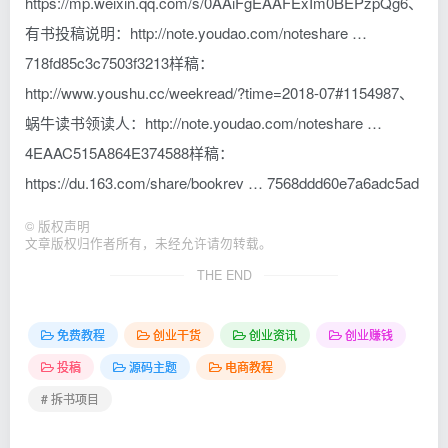
https://mp.weixin.qq.com/s/0AAiFgEAAFExIm0BEPzpQg6、
有书投稿说明：http://note.youdao.com/noteshare …
718fd85c3c7503f3213样稿：
http://www.youshu.cc/weekread/?time=2018-07#1154987、
蜗牛读书领读人：http://note.youdao.com/noteshare …
4EAAC515A864E374588样稿：
https://du.163.com/share/bookrev … 7568ddd60e7a6adc5ad
©
版权声明
文章版权归作者所有，未经允许请勿转载。
THE END
免费教程
创业干货
创业资讯
创业赚钱
投稿
源码主题
电商教程
# 拆书项目