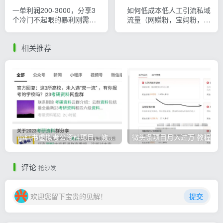
一单利润200-3000，分享3
如何低成本低人工引流私域
个冷门不起眼的暴利刚需副
流量（网赚粉，宝妈粉，购
业
物粉，拉新粉）
相关推荐
小红书虚拟考公资料项目，教资项目轻松月入过万的核心玩法
微头条
评论
抢沙发
欢迎您留下宝贵的见解！
提交