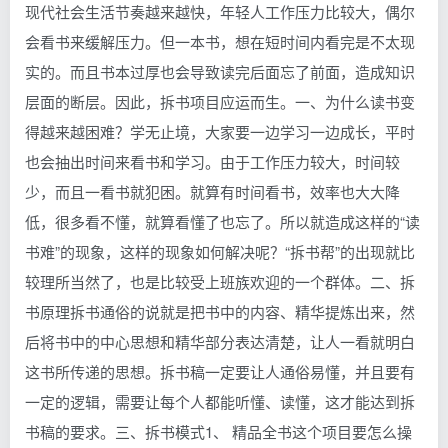
现代社会生活节奏越来越快，年轻人工作压力比较大，偶尔
会看书来缓解压力。但一本书，想在短时间内看完是不太现
实的。而且书本过厚也会导致读完后面忘了前面，造成知识
层面的断层。因此，拆书项目应运而生。一、为什么读书变
得越来越困难？学无止境，大家要一边学习一边成长，平时
也会抽出时间来看书和学习。由于工作压力较大，时间较
少，而且一看书就犯困。就算有时间看书，效率也大大降
低，很多看不懂，就算看懂了也忘了。所以就造成这样的“读
书难”的现象，这样的现象如何解决呢？“拆书帮”的出现就比
较理所当然了，也是比较受上班族欢迎的一个群体。二、拆
书原理拆书通俗的说就是把书中的内容、精华提炼出来，然
后将书中的中心思想和精华部分表达清楚，让人一看就明白
这书所传递的思想。拆书稿一定要让人通俗易懂，并且要有
一定的逻辑，需要让每个人都能听懂、读懂，这才能达到拆
书稿的要求。三、拆书模式1、 精品全书这个项目要怎么操