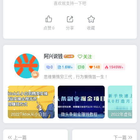
喜欢就支持一下吧
点赞
0
分享
收藏
阿兴说钱
关注
0
1.6W+
0
148
1949W+
思维懒惰穷三代 , 行为懒惰毁一生 !
2022Tiktok从小白到精英实操，0-1保姆级实操全程无忧，多种变现赚钱方式
微头条副业赚钱教程，项目单号单天做到50-100+收益
上一篇
下一篇