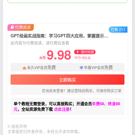
付费阅读
已售 211
GPT绘画实战指南：学习GPT四大应用，掌握提示词设计，探索AI绘画赚钱之路
此内容为付费阅读，请付费后查看
9.98
限时特惠
99.8
R币
R币
免费
免费
永久VIP会员
年度VIP会员
立即购买
您当前未登录！建议登陆后购买，可保存购买订单
单个教程无需登录，可以直接购买；开通会员
年费68、终身88
元
，全站资源免费下载
点此注册
！
©
版权声明
文章版权归作者所有，未经允许请勿转载。