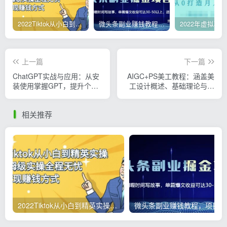
2022Tiktok从小白到精英实操，0-1保姆级实操全程无忧，多种变现赚钱方式
微头条副业赚钱教程，项目单号单天做到50-100+收益
上一篇
下一篇
ChatGPT实战与应用：从安
AIGC+PS美工教程：涵盖美
装使用掌握GPT，提升个人
工设计概述、基础理论与多
技能与工作效率
项实操技能
相关推荐
2022Tiktok从小白到精英实操，0-1保姆级实操全程无忧，多种变现赚钱方式
微