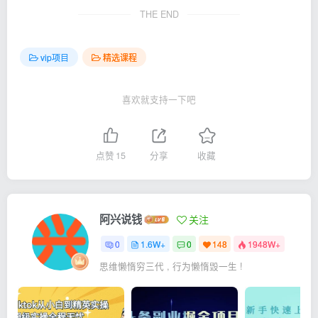
THE END
vip项目
精选课程
喜欢就支持一下吧
点赞
15
分享
收藏
阿兴说钱
关注
0
1.6W+
0
148
1948W+
思维懒惰穷三代 , 行为懒惰毁一生 !