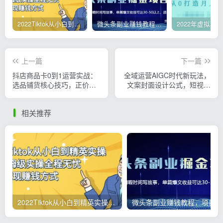
2022Tiktok从小白到精英实操，0-1保姆级实操全程无忧，多种变现赚钱方式
微头条副业赚钱教程，项目单号单天做到50-100+收益
上一篇
下一篇
抖店商品卡0到1运营实战：
全域运营AIGC时代新玩法，
选品铺货核心技巧，正价品
文案封面设计公式，短视频
营销方法论
运营SOP
相关推荐
2022Tiktok从小白到精英实操，0-1保姆级实操全程无忧，多种变现赚钱方式
微