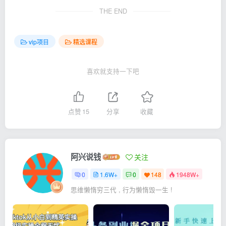
THE END
vip项目
精选课程
喜欢就支持一下吧
点赞
15
分享
收藏
阿兴说钱
关注
0
1.6W+
0
148
1948W+
思维懒惰穷三代 , 行为懒惰毁一生 !