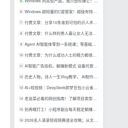
Windows 同类型产品，我只想吹爆它！把听歌变成了一场沉浸式视听现场，支持多平台歌单播放 Mineradio
5
Windows 超轻量的C盘管家！超级有特点，支持磁盘分析及清理提醒，2M大小体积，完全免费 C盘管家
6
付费文章：分享10条准到可怕的识人术术，希望能帮到大家。
7
付费文章：什么样的男人最让女人无法抵抗？
8
Agent AI智能体零到一系统课；零基础也能学会自动化实战，从核心概念到Coze工作流搭建完整覆盖
9
付费文章：为什么成功人士的精力都很旺盛？
10
AI智能广告挂机，躺赚新模式 设备托管运行，解放双手持续变现
11
历史人物，诗人一生Vlog教学， AI制作丨伙伴计划丨精选收益丨商单收徒 ，新领域红利期，抓紧做
12
AI+短视频｜DeepSeek即梦豆包小云雀全工具教学，从账号定位到剪映剪辑，零基础也能快速上手做爆款
13
老韭菜必看的网创指南！了解项目类型，才能找到好的项目，才能拿到想要的结果
14
别再瞎打工！小程序副业每天稳定躺赚200+
15
2026名人语录短视频赛道全攻略；从文案撰写到声音克隆部署，系统掌握涨粉变现双赢制作技术
16