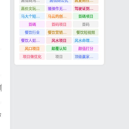
高情商沟通管理课
高情商公式
高复购性行业
高价文玩众筹分红项目
骚操作无脑裂变
驾驶证到期换证
马大个短视频投放课
马云的创业故事
首碼項目
首碼
首码项目
首码
餐饮行业
餐饮营销管理特训班
餐饮短视频
餐饮人如何用团购给门店拓客
风水项目
风水命理项目
风口项目
颠覆认知
颜值打分
项目做优化
项目
顶级赢家思维
合