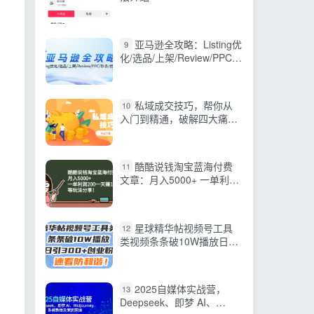
亚马逊全攻略：Listing优
9
化/选品/上架/Review/PPC/
秒杀/优惠券/无水印课
私域成交技巧，帮你从
10
入门到精通，破解四大痛
点，快速变现，轻松收钱
酷酷说钱淘宝蓝海付费
11
文章：月入5000+ 一单利润
200一天赚1000+
星球精华帖视频号工具
12
类视频条条破10W播放日引
300+创业粉，速看防和谐！
2025自媒体实战营，
13
Deepseek、即梦 AI、