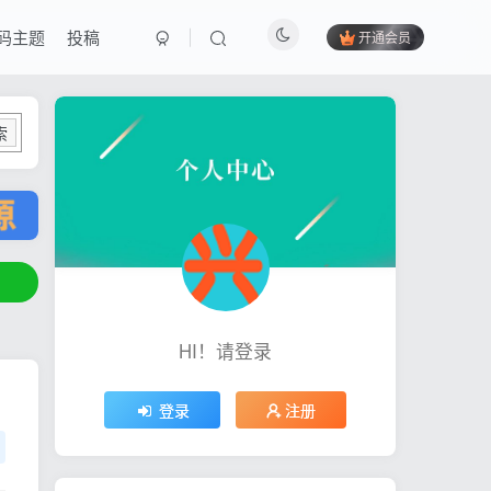
码主题
投稿
开通会员
索
HI！请登录
登录
注册