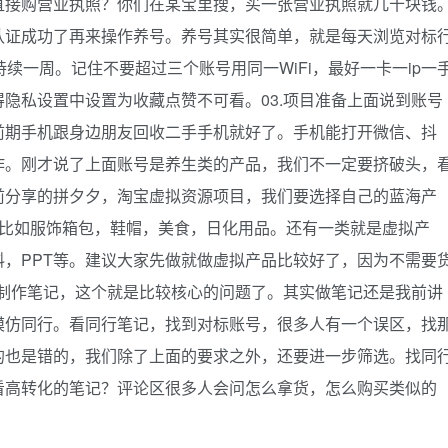
直接购营业执照？你们在某宝里搜，买一张营业执照就几十块钱
认证成功了再来操作养号。养号其实很简单，就是每天浏览对标
续一周。记住不要超过三个账号用同一WiFi，最好一卡一ip一
隐私设置中设置为收藏点赞不可看。03.项目准备上面说到账号
前期手机跟身边朋友回收二手手机就好了。手机能打开微信、抖
作。刚才说了上面账号是养生类的产品，我们不一定要挤破头，
前分享的拼夕夕，淘宝虚拟资源项目，我们要选择自己的蓝海产
：比如服饰箱包，鞋帽，美食，日化用品。还有一类就是虚拟产
，PPT等。建议大家先做就做虚拟产品比较好了，因为不需要
记制作笔记，这个就是比较核心的问题了。其实做笔记还是我前讲
模仿同行。看同行笔记，找到对标账号，很多人有一个误区，找
的也是错的，我们除了上面的要求之外，还要进一步筛选。找同
看高转化的笔记？评论区很多人会问怎么拿货，怎么购买类似的