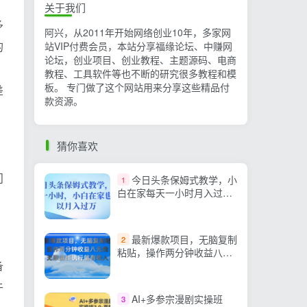
关于我们
多
阿兴，从2011年开始网络创业10年，多家网
的
站VIP付费会员，本站分享福缘论坛、中赚网
论坛，创业项目、创业教程、主题源码、电商
教程、工具软件等也不断的研究很多教程和模
板。 专门做了这个网站用来分享这些精品付
差
款资源。
猜你喜欢
问
今日头条保姆式教学，小
1
白在家每天一小时月入过万
【视频教程】
最新爆款项目，无脑复制
2
粘贴，操作两分钟收益八元
备
钱，无限操作，执行就有收
入！
于
AI+多参宗漫剧实操班
3