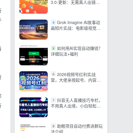
。
3.0-更新：无需真人出镜、
不用撰写脚本、可批量生
行
产，小白也能做
手
Grok Imagine AI故事动
4
画短片实战：电影级视觉效
果+角色一致性+高级提示词
+后期剪辑全流程
看
如何用AI实现自动赚钱？
5
详细玩法+福利
2026视频号红利实战
6
货
营，大佬亲授起号、内容、
直播、IP、投流、私域、矩
阵全套落地打法
那
抖音无人直播技巧专栏，
7
行
不用真人出境，小白轻松上
手（27节）
助眠项目自动付费进群玩
8
法介绍