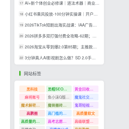
AI+新个体创业必修课｜道法术器｜商业逻辑·小红书流量·AI智能体｜低成本打造个人变现小生意全套教学
17
小红书乘风投放-100分钟实操课｜开户返点·标准投搭建·莱卡定向，新店建模撬动笔记自然流量全套教学
18
2026TikTok短剧出海实战课：IAA广告分账×IAP付费变现×账号搭建×平台规则×双轨爆发×回款全流程
19
2026拼多多双打强付费全攻略-62期；成本推广加托管双剑合璧，系统讲解7种付费玩法优劣势与选择策略
20
2026淘宝从零到爆2.0第85期；主推款五项高权重初始设置，改销量评晒秒单快速破零积累基础权重
21
3分钟真人AI影视剧怎么做？SD 2.0手把手完整制作流程｜Higgsfield 14天SD 2.0/2.5无限生成
22
网站标签
黑科技
黑帽SEO案例分析
黄金回收奢侈品
麻将账号
鱼小沫Q版人物团练课
魔鬼社交实战课全套课程
魔术解密教程
魔兽搬砖搞钱
鬼哥短视频底层逻辑
高鹏圈
高门槛的生意
高质量软文
高质量的问答和知识分享
高考志愿填报
高级联盟营销教程