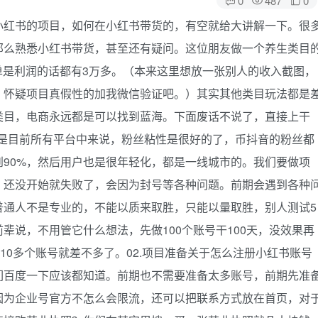
小红书的项目，如何在小红书带货的，有空就给大讲解一下。很
那么熟悉小红书带货，甚至还有疑问。这位朋友做一个养生类目
单单是利润的话都有3万多。（本来这里想放一张别人的收入截图，
，怀疑项目真假性的加我微信验证吧。）其实其他类目玩法都是
类目，电商永远都是可以找到蓝海。下面废话不说了，直接上干
说是目前所有平台中来说，粉丝粘性是很好的了，币抖音的粉丝都
90%，然后用户也是很年轻化，都是一线城市的。我们要做项
，还没开始就失败了，会因为封号等各种问题。前期会遇到各种
普通人不是专业的，不能以质来取胜，只能以量取胜，别人测试5
辈说，不用管它什么想法，先做100个账号干100天，没效果再
10多个账号就差不多了。02.项目准备关于怎么注册小红书账号
们百度一下应该都知道。前期也不需要准备太多账号，前期先准
因为企业号官方不怎么会限流，还可以把联系方式放在首页，对