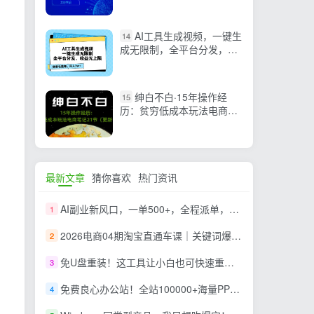
Midjourney系统教程及案例
实操
AI工具生成视频，一键生
14
成无限制，全平台分发，收
益无上限，躺着也能赚…
绅白不白·15年操作经
15
历：贫穷低成本玩法电商笔
记21节（1031日更新）
最新文章
猜你喜欢
热门资讯
AI副业新风口，一单500+，全程派单，0门槛直接干
1
2026电商04期淘宝直通车课｜关键词爆打矩阵，多计划低出价，新品爆款差异化投放实操教学
2
免U盘重装！这工具让小白也可快速重装 Windows，支持无人值守配置，数据无忧 CmzPrep_Rev2
3
免费良心办公站！全站100000+海量PPT素材免费下载，每日更新，分类清晰，免注册登录下载 爱PPT网
4