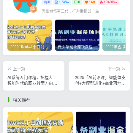
0
1.6W+
0
148
1949W+
思维懒惰穷三代 , 行为懒惰毁一生 !
2022Tiktok从小白到精英实操，0-1保姆级实操全程无忧，多种变现赚钱方式
微头条副业赚钱教程，项目单号单天做到50-100+收益
上一篇
下一篇
AI系统入门课程，把握人工
2025「AI前沿课」智能体支
智能时代的职业转型方向，
付+大模型进化+商业落地，
优秀从业者月薪达3-5w
技术变现月入10万+
相关推荐