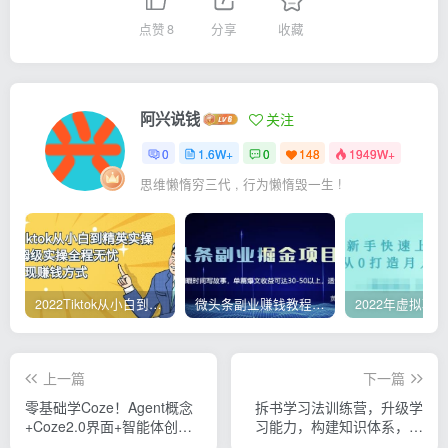
点赞
8
分享
收藏
阿兴说钱
关注
0
1.6W+
0
148
1949W+
思维懒惰穷三代 , 行为懒惰毁一生 !
2022Tiktok从小白到精英实操，0-1保姆级实操全程无忧，多种变现赚钱方式
微头条副业赚钱教程，项目单号单天做到50-100+收益
上一篇
下一篇
零基础学Coze！Agent概念
拆书学习法训练营，升级学
+Coze2.0界面+智能体创
习能力，构建知识体系，，
建，照着做就能搭AI助手
告别看完就忘的低效阅读