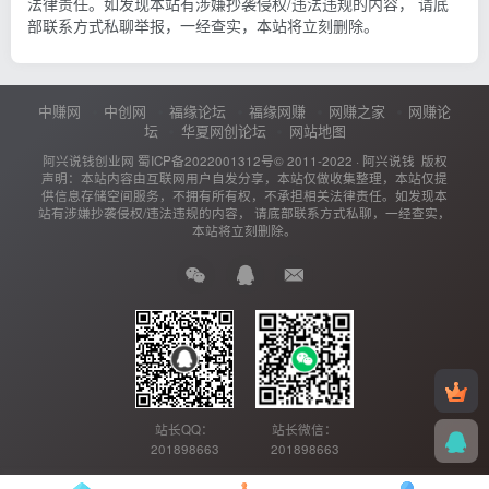
法律责任。如发现本站有涉嫌抄袭侵权/违法违规的内容， 请底
部联系方式私聊举报，一经查实，本站将立刻删除。
中赚网
中创网
福缘论坛
福缘网赚
网赚之家
网赚论
坛
华夏网创论坛
网站地图
阿兴说钱创业网
蜀ICP备2022001312号
© 2011-2022 ·
阿兴说钱
版权
声明：本站内容由互联网用户自发分享，本站仅做收集整理，本站仅提
供信息存储空间服务，不拥有所有权，不承担相关法律责任。如发现本
站有涉嫌抄袭侵权/违法违规的内容， 请底部联系方式私聊，一经查实，
本站将立刻删除。
站长QQ：
站长微信：
201898663
201898663