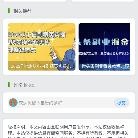
相关推荐
2022Tiktok从小白到精英实操，0-1保姆级实操全程无忧，多种变现赚钱方式
微
评论
抢沙发
欢迎您留下宝贵的见解！
提交
版权声明：本文内容由互联网用户自发分享，本站仅做收集整
理。本站仅提供信息存储空间服务，不拥有所有权，不承担相关