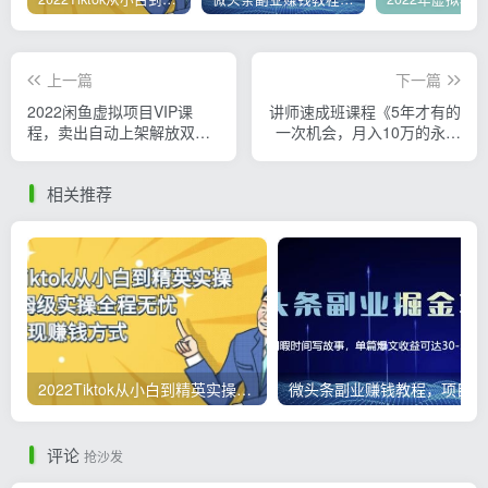
上一篇
下一篇
2022闲鱼虚拟项目VIP课
讲师速成班课程《5年才有的
程，卖出自动上架解放双手
一次机会，月入10万的永久
稳定盈利+单日最高1000+
项目》
相关推荐
2022Tiktok从小白到精英实操，0-1保姆级实操全程无忧，多种变现赚钱方式
微
评论
抢沙发