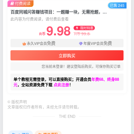
付费阅读
已售 245
百度同城问答赚钱项目：一题赚一块，无需抢题，实测纯手动一天80块
此内容为付费阅读，请付费后查看
9.98
限时特惠
99.8
R币
R币
免费
免费
永久VIP会员
年度VIP会员
立即购买
您当前未登录！建议登陆后购买，可保存购买订单
单个教程无需登录，可以直接购买；开通会员
年费68、终身88
元
，全站资源免费下载
点此注册
！
©
版权声明
文章版权归作者所有，未经允许请勿转载。
THE END