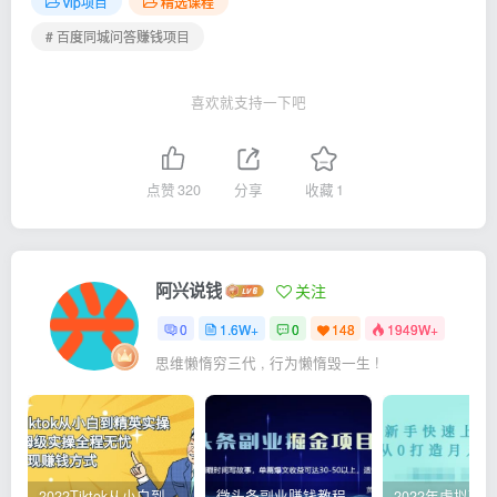
vip项目
精选课程
# 百度同城问答赚钱项目
喜欢就支持一下吧
点赞
320
分享
收藏
1
阿兴说钱
关注
0
1.6W+
0
148
1949W+
思维懒惰穷三代 , 行为懒惰毁一生 !
2022Tiktok从小白到精英实操，0-1保姆级实操全程无忧，多种变现赚钱方式
微头条副业赚钱教程，项目单号单天做到50-100+收益