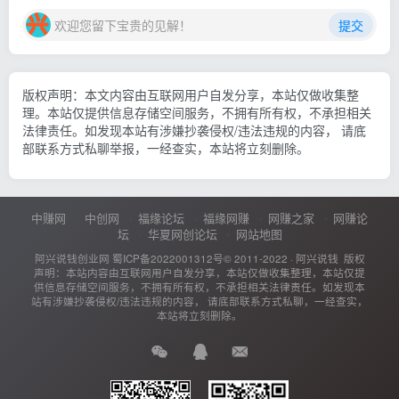
欢迎您留下宝贵的见解！
提交
版权声明：本文内容由互联网用户自发分享，本站仅做收集整
理。本站仅提供信息存储空间服务，不拥有所有权，不承担相关
法律责任。如发现本站有涉嫌抄袭侵权/违法违规的内容， 请底
部联系方式私聊举报，一经查实，本站将立刻删除。
中赚网
中创网
福缘论坛
福缘网赚
网赚之家
网赚论
坛
华夏网创论坛
网站地图
阿兴说钱创业网
蜀ICP备2022001312号
© 2011-2022 ·
阿兴说钱
版权
声明：本站内容由互联网用户自发分享，本站仅做收集整理，本站仅提
供信息存储空间服务，不拥有所有权，不承担相关法律责任。如发现本
站有涉嫌抄袭侵权/违法违规的内容， 请底部联系方式私聊，一经查实，
本站将立刻删除。