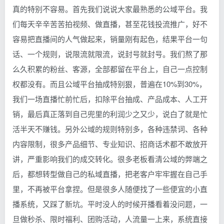
真的特别不容易。首先我们说说大家最熟悉的公域平台。我
们每天辛辛苦苦拍视频、做直播，甚至花钱投流推广，好不
容易把直播间的人气做起来，销量刚有起色，结果平台一句
话、一个规则，说限流就限流，说封号就封号。我们熬了那
么久积累的粉丝、客源，全部都留在平台上，自己一点控制
权都没有。而且公域平台抽成特别狠，普遍在10%到30%，
我们一场直播忙前忙后，扣除平台抽成、产品成本、人工开
销，最后真正落到自己兜里的利润少之又少，说白了就是忙
活半天不赚钱。另外公域的规则特别多，各种违禁词、各种
内容限制，很多产品细节、专业知识、招商话术都不敢放开
讲，严重影响我们的成交转化。很多老板看清公域的弊端之
后，都想转型做自己的私域直播，把老客户牢牢握在自己手
里，不再被平台拿捏。但是很多人随便找了一些便宜的小直
播系统，又踩了新坑。平时没人的时候开播看着没问题，一
旦做秒杀、限时福利、团购活动，人流量一上来，系统直接