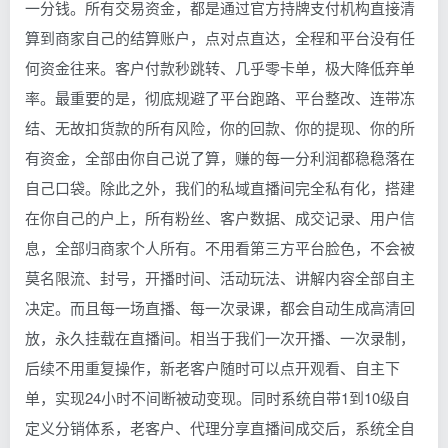
一分钱。所有交易资金，都是通过官方持牌支付机构直接清
算到商家自己的结算账户，点对点直达，全程和平台没有任
何资金往来。客户付款秒跳转、几乎零卡单，极大降低弃单
率。最重要的是，彻底规避了平台跑路、平台整改、连带冻
结、无故扣货款的所有风险，你的回款、你的提现、你的所
有资金，全部由你自己说了算，赚的每一分利润都稳稳落在
自己口袋。除此之外，我们的私域直播间完全私有化，搭建
在你自己的户上，所有粉丝、客户数据、成交记录、用户信
息，全部归商家个人所有。不用看第三方平台脸色，不会被
莫名限流、封号，开播时间、活动玩法、讲解内容全部自主
决定。而且每一场直播、每一次录课，都会自动生成高清回
放，永久挂载在直播间。相当于我们一次开播、一次录制，
后续不用重复操作，新老客户随时可以点开观看、自主下
单，实现24小时不间断被动变现。同时系统自带1到10级自
定义分销体系，老客户、代理分享直播间成交后，系统全自