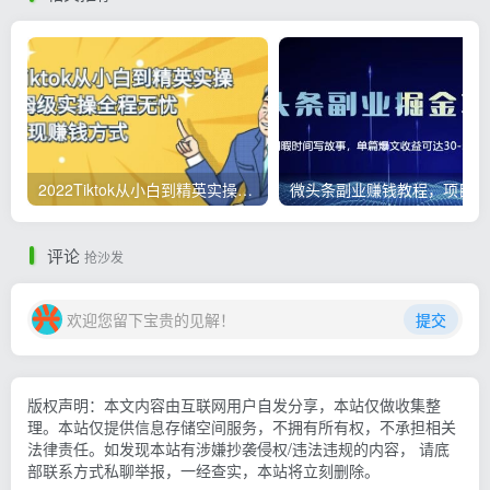
2022Tiktok从小白到精英实操，0-1保姆级实操全程无忧，多种变现赚钱方式
微
评论
抢沙发
欢迎您留下宝贵的见解！
提交
版权声明：本文内容由互联网用户自发分享，本站仅做收集整
理。本站仅提供信息存储空间服务，不拥有所有权，不承担相关
法律责任。如发现本站有涉嫌抄袭侵权/违法违规的内容， 请底
部联系方式私聊举报，一经查实，本站将立刻删除。