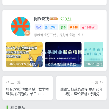
阿兴说钱
关注
0
1.6W+
0
148
1948W+
思维懒惰穷三代 , 行为懒惰毁一生 !
2022Tiktok从小白到精英实操，0-1保姆级实操全程无忧，多种变现赚钱方式
微头条副业赚钱教程，项目单号单天做到50-100+收益
上一篇
下一篇
抖音7W粉博主亲授！数学物
缠论实战系统课程(更新26年
理科普短视频，单日300-
6月)，理论解析+行情分解
500，伙伴计划+收徒+商单
+买卖点捕捉，提升交易胜
全变现
率，月收益突破50%
相关推荐