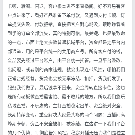
卡顿、转圈、闪退，客户根本进不来直播间。好不容易有客
户点进来了，看好产品准备下单付款，又遇到支付卡顿、订
单提交失败、付款报错，直接把客户耐心耗没，眼睁睁看着
到手的订单全部流失，真的特别可惜。最关键、也是最致命
的一点，市面上绝大多数普通私域平台，资金都是走平台内
部通道，用的是平台统一的共用商户号。所有客户付的钱，
全部要先经过平台账户，由平台统一托管。一旦平台整改、
出问题，或者别的商家违规，就会出现连带风控，哪怕我们
正常合规经营，货款也会被无辜冻结、扣押。货我们发了，
服务我们做了，最后钱拿不回来，资金周转直接卡住，这也
是所有老板做直播最害怕、最不敢赌的地方。所以我们悠乐
私域直播，不玩虚的，主打直播稳定出单、资金绝对安全、
长期持续变现。重点解决大家最头疼的两个问题：直播间高
峰期卡顿、资金不安全被扣、被冻结。在这讲一下我们平台
的几个优势：1. 彻底告别风控，稳定开播无压力我们是独立