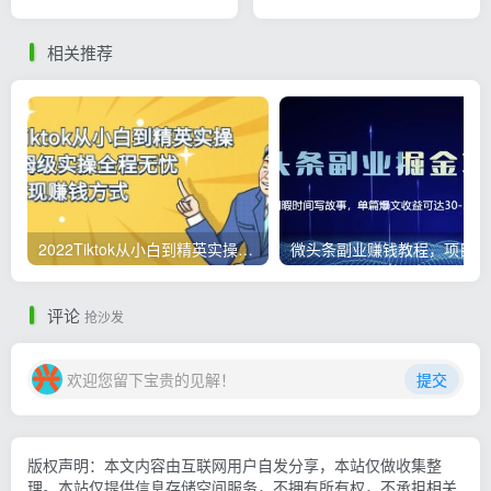
联网赚钱（17节）
（10节）
相关推荐
2022Tiktok从小白到精英实操，0-1保姆级实操全程无忧，多种变现赚钱方式
微
评论
抢沙发
欢迎您留下宝贵的见解！
提交
版权声明：本文内容由互联网用户自发分享，本站仅做收集整
理。本站仅提供信息存储空间服务，不拥有所有权，不承担相关