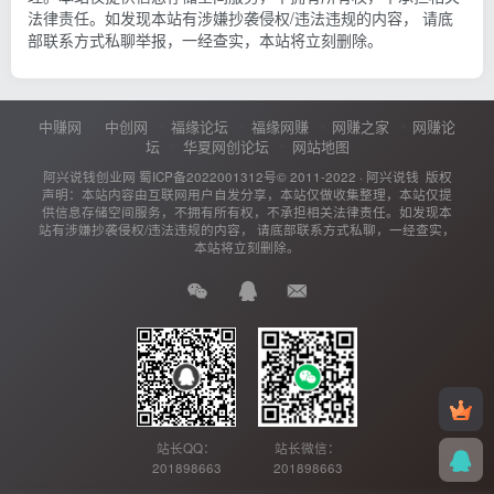
法律责任。如发现本站有涉嫌抄袭侵权/违法违规的内容， 请底
部联系方式私聊举报，一经查实，本站将立刻删除。
中赚网
中创网
福缘论坛
福缘网赚
网赚之家
网赚论
坛
华夏网创论坛
网站地图
阿兴说钱创业网
蜀ICP备2022001312号
© 2011-2022 ·
阿兴说钱
版权
声明：本站内容由互联网用户自发分享，本站仅做收集整理，本站仅提
供信息存储空间服务，不拥有所有权，不承担相关法律责任。如发现本
站有涉嫌抄袭侵权/违法违规的内容， 请底部联系方式私聊，一经查实，
本站将立刻删除。
站长QQ：
站长微信：
201898663
201898663