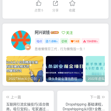
点赞
5
分享
收藏
阿兴说钱
关注
0
1.6W+
0
148
1948W+
思维懒惰穷三代 , 行为懒惰毁一生 !
2022Tiktok从小白到精英实操，0-1保姆级实操全程无忧，多种变现赚钱方式
微头条副业赚钱教程，项目单号单天做到50-100+收益
上一篇
下一篇
互联网引流实操技巧(适合微
Dropshipping 基础课程，
商，吸引宝妈)，宅家通过互
Dropshipping从0到1全教程