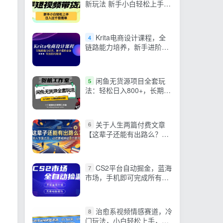
新玩法 新手小白轻松上手，
日入过千很简单
Krita电商设计课程，全
4
链路能力培养，新手进阶必
备，实用技巧精讲
闲鱼无货源项目全套玩
5
法：轻松日入800+，长期稳
定的利润项目
关于人生两篇付费文章
6
【这辈子还能有出路么？】
【穷人乍富之后，必须要戒
掉这8个恶习】
CS2平台自动掘金，蓝海
7
市场，手机即可完成所有操
作，稳定每日300+，支持任
何形式验证
治愈系视频情感赛道，冷
8
门玩法，小白轻松上手，日