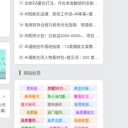
全新EA量化打法，月化本金翻倍的全新策略，安全稳定持续输出
17
AI短剧实战课：高效工作流×AI审美×爆款拆解×文案角色场景分镜×LibTV进阶×站位控制×从脚本到成片交付全流程
18
电商财务合规与税务优化指南：增值税+企税+个税全覆盖，财务制度搭建落地纳税筹划方案
19
AI矩阵计划！日收益2000-6000+，项目绿色长久，安全稳健，合规靠谱，可批量放大。
20
AI漫剧创作落地指南｜13类爆款文案教学，Sora、即梦、GPT-Image全套出片工具实操教学
21
AI漫剧古风人物素材包+提示词｜200 套古代言情三视图，配套专属提示词短剧主角配角直接套用
22
网站标签
2022年虚拟项目实战指南，新手从0打造月入上万店铺【视频课程】
掌握100个实用剪辑方法，让你的视频加速上热门
忠余网创《百战奇略》第二法：零基础带你识破赚钱项目共生
黑科技
黑帽SEO案例分析
黄金回收奢侈品
麻将账号
鱼小沫Q版人物团练课
魔鬼社交实战课全套课程
篇
魔术解密教程
魔兽搬砖搞钱
鬼哥短视频底层逻辑
0节
课)
高鹏圈
高门槛的生意
高质量软文
高质量的问答和知识分享
高考志愿填报
高级联盟营销教程