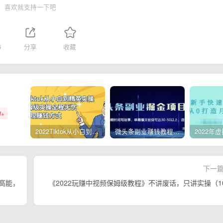
喜欢就支持一下吧
6
分享
收藏
W+
2022Tiktok从小白到精英实操，0-1保姆级实操全程无忧，多种变现赚钱方式
微头条副业赚钱教程，项目单号单天做到50-100+收益
下一
高能，
《2022玩赚中视频保姆级教程》不讲废话，只讲实操（1