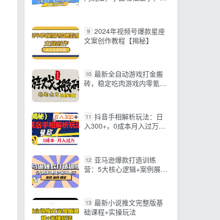
入可达1000+
2024年视频号爆款星座
9
文案创作教程【揭秘】
最新全自动游戏打金搬
10
砖，稳定吃肉游戏内零氪
金，日入1k，新手副业好项
目
抖音手相解析玩法：日
11
入300+，0成本月入过万的
神奇之道
亚马逊爆款打造训练
12
营：5大核心逻辑+案例展示
打造爆款链接 高效 省钱 稳
定
最新小说推文完整版基
13
础课程+实操玩法