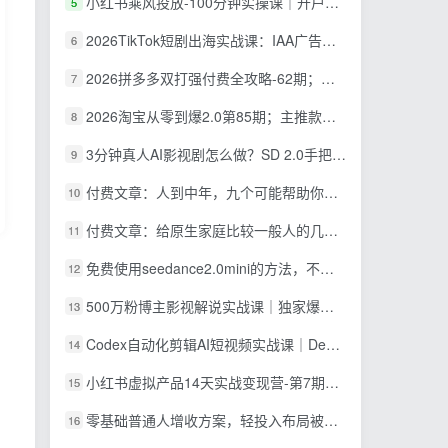
小红书乘风投放-100分钟实操课｜开户返点·标准投搭建·莱卡定向，新店建模撬动笔记自然流量全套教学
5
2026TikTok短剧出海实战课：IAA广告分账×IAP付费变现×账号搭建×平台规则×双轨爆发×回款全流程
6
2026拼多多双打强付费全攻略-62期；成本推广加托管双剑合璧，系统讲解7种付费玩法优劣势与选择策略
7
2026淘宝从零到爆2.0第85期；主推款五项高权重初始设置，改销量评晒秒单快速破零积累基础权重
8
3分钟真人AI影视剧怎么做？SD 2.0手把手完整制作流程｜Higgsfield 14天SD 2.0/2.5无限生成
9
付费文章：人到中年，九个可能帮助你延长寿命的习惯
10
付费文章：给原生家庭比较一般人的几点建议，打破阶层局限，实现个人与家族代际向上跃升
11
免费使用seedance2.0mini的方法，不能真人，可以无限10秒视频，9图+3音频参考
12
500万粉博主影视解说实战课｜独家爆款私藏思路，AI文案剪映PR剪辑发布全流程教学
13
Codex自动化剪辑AI短视频实战课｜DeepSeek V4 Pro多API联动，图文成片封装Skill全流程
14
小红书虚拟产品14天实战变现营-第7期：需求挖掘×AI+Skill原创×产品矩阵×内容笔记×一人公司进阶×全链路
15
零基础普通人增收方案，轻投入布局被动收入，多多虚拟月收益 1-3 万
16