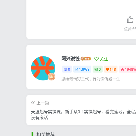
点赞
6
阿兴说钱
关注
0
1.6W+
0
148
1948
思维懒惰穷三代 , 行为懒惰毁一生 !
上一篇
天波起号实操课，新手从0-1实操起号，看完落地，全程
没有废话
相关推荐