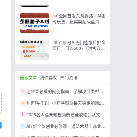
全网首发头条野路子AI搬
14
砖玩法，纪实类超级蓝海项
目，三天起号单日收益500+
【揭秘】
百家号AI无门槛搬砖掘金
15
项目，日入500+（附官方脚
本及指令）【揭秘】
最新文章
猜你喜欢
热门资讯
老韭菜必看的网创指南！了解项目类型，才能找到好的项目，才能拿到想要的结果
1
别再瞎打工！小程序副业每天稳定躺赚200+
2
2026名人语录短视频赛道全攻略；从文案撰写到声音克隆部署，系统掌握涨粉变现双赢制作技术
3
AI+新个体创业必修课｜道法术器｜商业逻辑·小红书流量·AI智能体｜低成本打造个人变现小生意全套教学
4