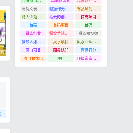
高情商沟通管理课
高情商公式
高复购性行业
高价文玩众筹分红项目
骚操作无脑裂变
驾驶证到期换证
马大个短视频投放课
马云的创业故事
首碼項目
首碼
首码项目
首码
餐饮行业
餐饮营销管理特训班
餐饮短视频
餐饮人如何用团购给门店拓客
风水项目
风水命理项目
风口项目
颠覆认知
颜值打分
掌握100个实用剪辑方法，让你的视频加速上热门
忠余网创《百战奇略》第二法：零基础带你识破赚钱项目共生
项目做优化
项目
顶级赢家思维
论