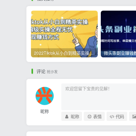
2022Tiktok从小白到精英实操，0-1保姆级实操全程无忧，多种变现赚钱方式
评论
抢沙发
昵称
昵称
表情
代码