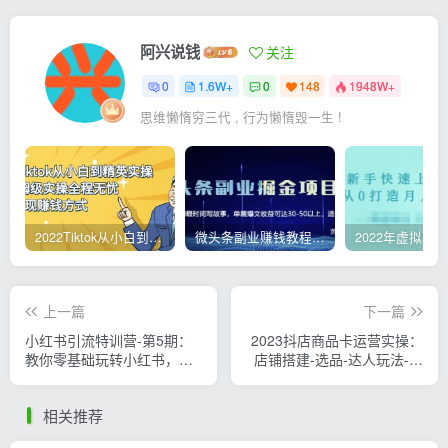
阿兴说钱
关注
0
1.6W+
0
148
1948W+
思维懒惰穷三代 , 行为懒惰毁一生 !
2022Tiktok从小白到精英实操，0-1保姆级实操全程无忧，多种变现赚钱方式
微头条副业赚钱教程，项目单号单天做到50-100+收益
上一篇
下一篇
小红书引流特训营-第5期：
2023抖店商品卡运营实操：
教你零基础玩转小红书，逆
店铺搭建-选品-达人玩法-商
袭百万流量大咖
品卡流-起店高阶玩玩
相关推荐