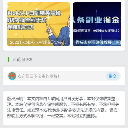
2022Tiktok从小白到精英实操，0-1保姆级实操全程无忧，多种变现赚钱方式
微
评论
抢沙发
欢迎您留下宝贵的见解！
提交
版权声明：本文内容由互联网用户自发分享，本站仅做收集整
理。本站仅提供信息存储空间服务，不拥有所有权，不承担相关
法律责任。如发现本站有涉嫌抄袭侵权/违法违规的内容， 请底
部联系方式私聊举报，一经查实，本站将立刻删除。