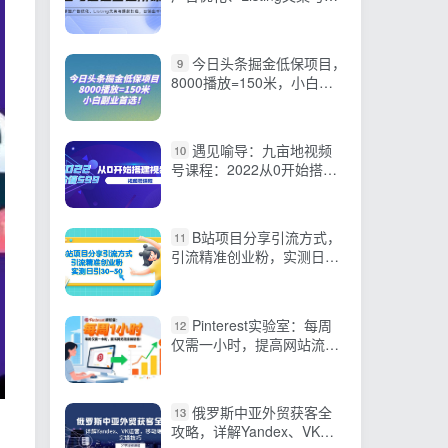
款打造，日销出千单
今日头条掘金低保项目，
9
8000播放=150米，小白副
业首选【揭秘】
遇见喻导：九亩地视频
10
号课程：2022从0开始搭建
视频号
B站项目分享引流方式，
11
引流精准创业粉，实测日引
30-50
Pinterest实验室：每周
12
仅需一小时，提高网站流量
和销售！
俄罗斯中亚外贸获客全
13
攻略，详解Yandex、VK运