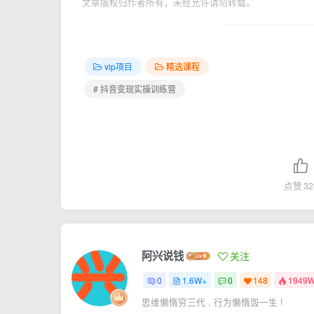
文章版权归作者所有，未经允许请勿转载。
vip项目
精选课程
# 抖音变现实操训练营
点赞
32
阿兴说钱
关注
0
1.6W+
0
148
1949
思维懒惰穷三代 , 行为懒惰毁一生 !