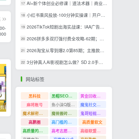
AI+新个体创业必修课｜道法术器｜商业逻辑·小红书流量·AI智能体｜低成本打造个人变现小生意全套教学
17
小红书乘风投放-100分钟实操课｜开户返点·标准投搭建·莱卡定向，新店建模撬动笔记自然流量全套教学
18
篇
2026TikTok短剧出海实战课：IAA广告分账×IAP付费变现×账号搭建×平台规则×双轨爆发×回款全流程
19
0-
000
2026拼多多双打强付费全攻略-62期；成本推广加托管双剑合璧，系统讲解7种付费玩法优劣势与选择策略
20
2026淘宝从零到爆2.0第85期；主推款五项高权重初始设置，改销量评晒秒单快速破零积累基础权重
21
3分钟真人AI影视剧怎么做？SD 2.0手把手完整制作流程｜Higgsfield 14天SD 2.0/2.5无限生成
22
网站标签
黑科技
黑帽SEO案例分析
黄金回收奢侈品
麻将账号
鱼小沫Q版人物团练课
魔鬼社交实战课全套课程
掌握100个实用剪辑方法，让你的视频加速上热门
忠余网创《百战奇略》第二法：零基础带你识破赚钱项目共生
魔术解密教程
魔兽搬砖搞钱
鬼哥短视频底层逻辑
高鹏圈
高门槛的生意
高质量软文
高质量的问答和知识分享
高考志愿填报
高级联盟营销教程