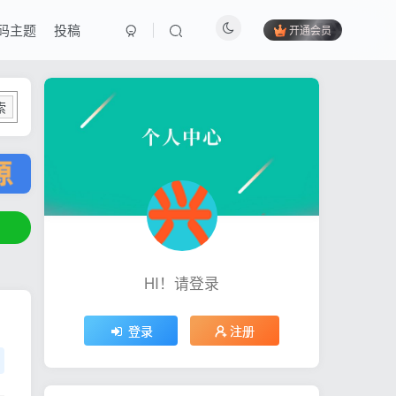
码主题
投稿
开通会员
索
HI！请登录
登录
注册