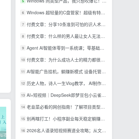
Windows 同类型产品，我只想吹爆它！把听歌变成了一场沉浸式视听现场，支持多平台歌单播放 Mineradio
5
Windows 超轻量的C盘管家！超级有特点，支持磁盘分析及清理提醒，2M大小体积，完全免费 C盘管家
6
付费文章：分享10条准到可怕的识人术术，希望能帮到大家。
7
付费文章：什么样的男人最让女人无法抵抗？
8
Agent AI智能体零到一系统课；零基础也能学会自动化实战，从核心概念到Coze工作流搭建完整覆盖
9
付费文章：为什么成功人士的精力都很旺盛？
10
AI智能广告挂机，躺赚新模式 设备托管运行，解放双手持续变现
11
历史人物，诗人一生Vlog教学， AI制作丨伙伴计划丨精选收益丨商单收徒 ，新领域红利期，抓紧做
12
AI+短视频｜DeepSeek即梦豆包小云雀全工具教学，从账号定位到剪映剪辑，零基础也能快速上手做爆款
13
老韭菜必看的网创指南！了解项目类型，才能找到好的项目，才能拿到想要的结果
14
别再瞎打工！小程序副业每天稳定躺赚200+
15
2026名人语录短视频赛道全攻略；从文案撰写到声音克隆部署，系统掌握涨粉变现双赢制作技术
16
2022年虚拟项目实战指南，新手从0打造月入上万店铺【视频课程】
掌握100个实用剪辑方法，让你的视频加速上热门
忠余网创《百战奇略》第二法：零基础带你识破赚钱项目共生