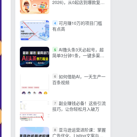
2026)，从0起店到爆款复
制，快速实现稳定日销千
单，月利润破5万
可月赚10万的项目门槛
4
有点高
AI撸头条3天必起号，超
5
简单3分钟1条，一键多渠道
分发，复制粘贴月入1W+
如何借助AI，一天生产一
6
百条视频
副业赚钱必备！这些引流
7
技巧，让你轻松月入破万
亚马逊运营进阶课：掌握
8
广告优化、Listing文案与爆