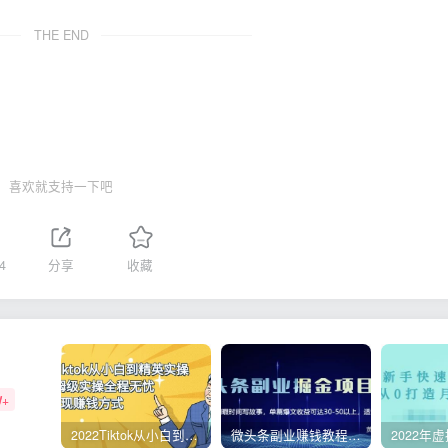
THE END
喜欢就支持一下吧
4
分享
收藏
W+
2022Tiktok从小白到精英实操，0-1保姆级实操全程无忧，多种变现赚钱方式
微头条副业赚钱教程，项目单号单天做到50-100+收益