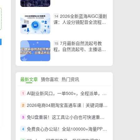
营，移动端PC端实操技巧
2026全新蓝海AIGC漫剧
14
课：人设分镜配音全流程，
快速入局高变现赛道
7月最新自然流起号教
15
程，自然流起号、主播话术
实战课
最新文章
猜你喜欢
热门资讯
AI副业新风口，一单500+，全程派单，0门槛直接干
1
2026电商04期淘宝直通车课｜关键词爆打矩阵，多计划低出价，新品爆款差异化投放实操教学
2
免U盘重装！这工具让小白也可快速重装 Windows，支持无人值守配置，数据无忧 CmzPrep_Rev2
3
免费良心办公站！全站100000+海量PPT素材免费下载，每日更新，分类清晰，免注册登录下载 爱PPT网
4