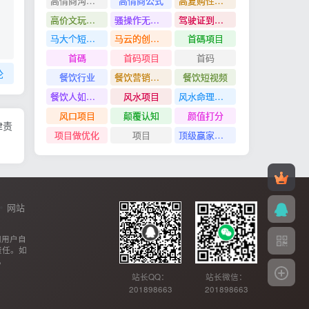
高情商沟通管理课
高情商公式
高复购性行业
高价文玩众筹分红项目
骚操作无脑裂变
驾驶证到期换证
马大个短视频投放课
马云的创业故事
首碼項目
首碼
首码项目
首码
论
餐饮行业
餐饮营销管理特训班
餐饮短视频
餐饮人如何用团购给门店拓客
风水项目
风水命理项目
风口项目
颠覆认知
颜值打分
律责
项目做优化
项目
顶级赢家思维
网站
网用户自
责任。如
。
站长QQ：
站长微信：
201898663
201898663