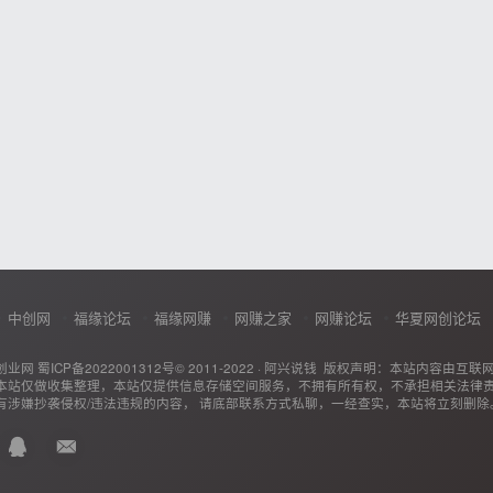
中创网
福缘论坛
福缘网赚
网赚之家
网赚论坛
华夏网创论坛
创业网
蜀ICP备2022001312号
© 2011-2022 ·
阿兴说钱
版权声明：本站内容由互联
本站仅做收集整理，本站仅提供信息存储空间服务，不拥有所有权，不承担相关法律
有涉嫌抄袭侵权/违法违规的内容， 请底部联系方式私聊，一经查实，本站将立刻删除