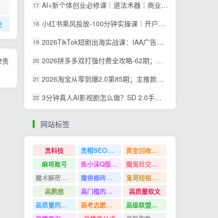
AI+新个体创业必修课｜道法术器｜商业逻辑·小红书流量·AI智能体｜低成本打造个人变现小生意全套教学
17
小红书乘风投放-100分钟实操课｜开户返点·标准投搭建·莱卡定向，新店建模撬动笔记自然流量全套教学
论
18
2026TikTok短剧出海实战课：IAA广告分账×IAP付费变现×账号搭建×平台规则×双轨爆发×回款全流程
19
2026拼多多双打强付费全攻略-62期；成本推广加托管双剑合璧，系统讲解7种付费玩法优劣势与选择策略
律责
20
2026淘宝从零到爆2.0第85期；主推款五项高权重初始设置，改销量评晒秒单快速破零积累基础权重
21
3分钟真人AI影视剧怎么做？SD 2.0手把手完整制作流程｜Higgsfield 14天SD 2.0/2.5无限生成
22
网站标签
黑科技
黑帽SEO案例分析
黄金回收奢侈品
麻将账号
鱼小沫Q版人物团练课
魔鬼社交实战课全套课程
魔术解密教程
魔兽搬砖搞钱
鬼哥短视频底层逻辑
高鹏圈
高门槛的生意
高质量软文
高质量的问答和知识分享
高考志愿填报
高级联盟营销教程