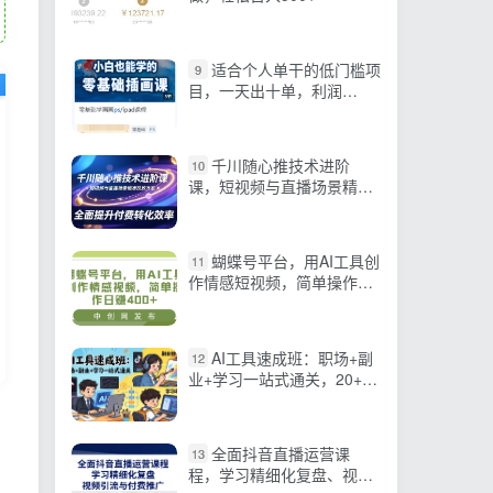
适合个人单干的低门槛项
9
目，一天出十单，利润
1000+
千川随心推技术进阶
10
课，短视频与直播场景精准
投放方案，全面提升付费转
化效率
蝴蝶号平台，用AI工具创
11
作情感短视频，简单操作日
入400+
AI工具速成班：职场+副
12
业+学习一站式通关，20+爆
款类型+剪映技巧+抖音算
法，0基础快速上手
全面抖音直播运营课
13
程，学习精细化复盘、视频