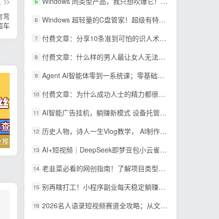
Windows 同类型产品，我只想吹爆它！把听歌变成了一场沉浸式视听现场，支持多平台歌单播放 Mineradio
5
篇
房弯
Windows 超轻量的C盘管家！超级有特点，支持磁盘分析及清理提醒，2M大小体积，完全免费 C盘管家
6
超车
付费文章：分享10条准到可怕的识人术术，希望能帮到大家。
7
付费文章：什么样的男人最让女人无法抵抗？
8
Agent AI智能体零到一系统课；零基础也能学会自动化实战，从核心概念到Coze工作流搭建完整覆盖
9
付费文章：为什么成功人士的精力都很旺盛？
10
AI智能广告挂机，躺赚新模式 设备托管运行，解放双手持续变现
11
历史人物，诗人一生Vlog教学， AI制作丨伙伴计划丨精选收益丨商单收徒 ，新领域红利期，抓紧做
12
抖音零粉丝副业推荐，日入200+，人人可操作！
国外LEAD赚美金项目操作介绍
AI+短视频｜DeepSeek即梦豆包小云雀全工具教学，从账号定位到剪映剪辑，零基础也能快速上手做爆款
13
老韭菜必看的网创指南！了解项目类型，才能找到好的项目，才能拿到想要的结果
14
别再瞎打工！小程序副业每天稳定躺赚200+
15
2026名人语录短视频赛道全攻略；从文案撰写到声音克隆部署，系统掌握涨粉变现双赢制作技术
16