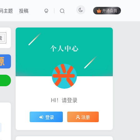
码主题
投稿
开通会员
索
HI！请登录
登录
注册