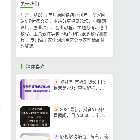
关于我们
阿兴，从2011年开始网络创业10年，多家网
站VIP付费会员，本站分享福缘论坛、中赚网
论坛，创业项目、创业教程、主题源码、电商
教程、工具软件等也不断的研究很多教程和模
板。 专门做了这个网站用来分享这些精品付
款资源。
猜你喜欢
视频号-直播带货线上陪
1
跑营第7期：算法解析、流
量来源和推送逻辑，起号逻
辑
爬
2024最新，抖音VR财神
2
直播间，日收5000+，礼物
收到手软，小白也能轻松操
作
影视解说陪跑训练营，流
3