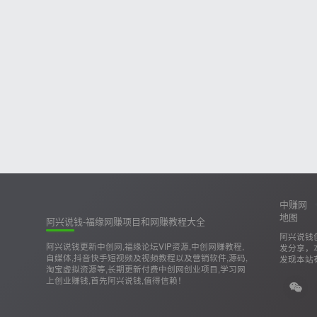
中赚网
地图
阿兴说钱-福缘网赚项目和网赚教程大全
阿兴说钱
阿兴说钱更新中创网,福缘论坛VIP资源,中创网赚教程,
发分享，
自媒体,抖音快手短视频及视频教程以及营销软件,源码,
发现本站
淘宝虚拟资源等,长期更新付费中创网创业项目,学习网
上创业赚钱,首先阿兴说钱,值得信赖！