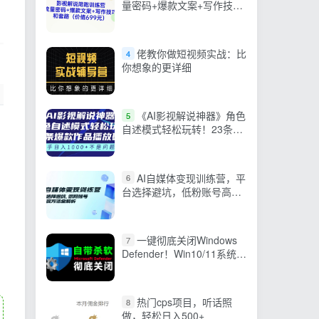
量密码+爆款文案+写作技巧
和套路
佬教你做短视频实战：比
4
你想象的更详细
《AI影视解说神器》角色
5
自述模式轻松玩转！23条爆
款作品播放破万，3种…
AI自媒体变现训练营，平
6
台选择避坑，低粉账号高变
现方法全解析
一键彻底关闭Windows
7
Defender！Win10/11系统永
久关闭杀毒软件，关闭杀软
点击即可完成 三款工具合集
热门cps项目，听话照
8
做，轻松日入500+