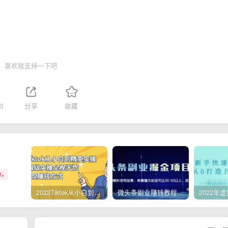
喜欢就支持一下吧
0
分享
收藏
W+
2022Tiktok从小白到精英实操，0-1保姆级实操全程无忧，多种变现赚钱方式
微头条副业赚钱教程，项目单号单天做到50-100+收益