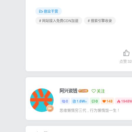
创业干货
# 网站接入免费CDN加速
# 搜索引擎收录
点赞
32
阿兴说钱
关注
0
1.6W+
0
148
1948
思维懒惰穷三代 , 行为懒惰毁一生 !