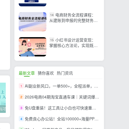
引流与付费推广
电商财务全流程课程：
14
从建账到申报的完整财务闭
环，26节系统化实操内容
小红书设计运营变现：
15
掌握核心方法论，实现既能
创作又能接单的商业闭环
最新文章
猜你喜欢
热门资讯
AI副业新风口，一单500+，全程派单，0门槛直接干
1
2026电商04期淘宝直通车课｜关键词爆打矩阵，多计划低出价，新品爆款差异化投放实操教学
2
免U盘重装！这工具让小白也可快速重装 Windows，支持无人值守配置，数据无忧 CmzPrep_Rev2
3
2022年虚拟项目实战指南，新手从0打造月入上万店铺【视频课程】
掌握100个实用剪辑方法，让你的视频加速上热门
忠余网创《百战奇略》第二法：零基础带你识破赚钱项目共生
免费良心办公站！全站100000+海量PPT素材免费下载，每日更新，分类清晰，免注册登录下载 爱PPT网
4