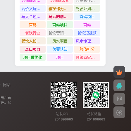
高情商沟通管理课
高情商公式
高复购性行业
高价文玩众筹分红项目
骚操作无脑裂变
驾驶证到期换证
马大个短视频投放课
马云的创业故事
首碼項目
首碼
首码项目
首码
餐饮行业
餐饮营销管理特训班
餐饮短视频
餐饮人如何用团购给门店拓客
风水项目
风水命理项目
风口项目
颠覆认知
颜值打分
项目做优化
项目
顶级赢家思维
网站
网用户自
责任。如
。
站长QQ：
站长微信：
201898663
201898663