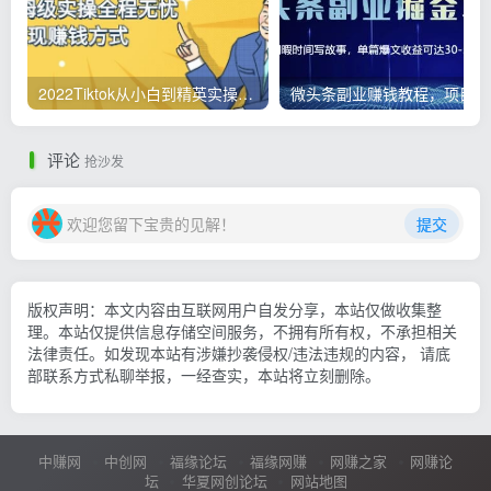
2022Tiktok从小白到精英实操，0-1保姆级实操全程无忧，多种变现赚钱方式
微
评论
抢沙发
欢迎您留下宝贵的见解！
提交
版权声明：本文内容由互联网用户自发分享，本站仅做收集整
理。本站仅提供信息存储空间服务，不拥有所有权，不承担相关
法律责任。如发现本站有涉嫌抄袭侵权/违法违规的内容， 请底
部联系方式私聊举报，一经查实，本站将立刻删除。
中赚网
中创网
福缘论坛
福缘网赚
网赚之家
网赚论
坛
华夏网创论坛
网站地图