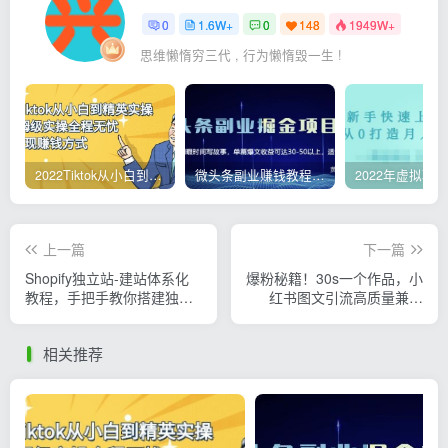
0
1.6W+
0
148
1949W+
思维懒惰穷三代 , 行为懒惰毁一生 !
2022Tiktok从小白到精英实操，0-1保姆级实操全程无忧，多种变现赚钱方式
微头条副业赚钱教程，项目单号单天做到50-100+收益
上一篇
下一篇
Shopify独立站-建站体系化
爆粉秘籍！30s一个作品，小
教程，手把手教你搭建独立
红书图文引流高质量兼职
站（8节视频课）
粉，单号日引50+
相关推荐