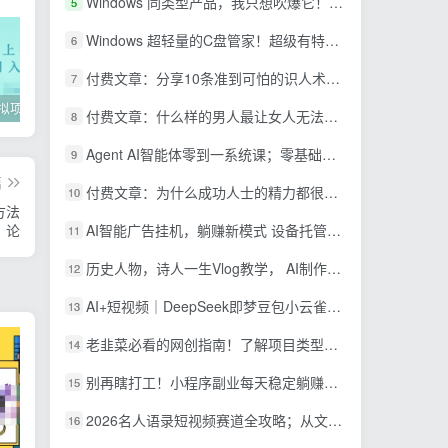
Windows 同类型产品，我只想吹爆它！把听歌变成了一场沉浸式视听现场，支持多平台歌单播放 Mineradio
5
Windows 超轻量的C盘管家！超级有特点，支持磁盘分析及清理提醒，2M大小体积，完全免费 C盘管家
6
付费文章：分享10条准到可怕的识人术术，希望能帮到大家。
7
2022年虚拟项目实战指南，新手从0打造月入上万店铺【视频课程】
掌握100个实用剪辑方法，让你的视频加速上热门
忠余网创《百战奇略》第二法：零基础带你识破赚钱项目共生
付费文章：什么样的男人最让女人无法抵抗？
8
Agent AI智能体零到一系统课；零基础也能学会自动化实战，从核心概念到Coze工作流搭建完整覆盖
9
篇
付费文章：为什么成功人士的精力都很旺盛？
10
方法
AI智能广告挂机，躺赚新模式 设备托管运行，解放双手持续变现
论
11
历史人物，诗人一生Vlog教学， AI制作丨伙伴计划丨精选收益丨商单收徒 ，新领域红利期，抓紧做
12
AI+短视频｜DeepSeek即梦豆包小云雀全工具教学，从账号定位到剪映剪辑，零基础也能快速上手做爆款
13
老韭菜必看的网创指南！了解项目类型，才能找到好的项目，才能拿到想要的结果
14
别再瞎打工！小程序副业每天稳定躺赚200+
15
2026名人语录短视频赛道全攻略；从文案撰写到声音克隆部署，系统掌握涨粉变现双赢制作技术
16