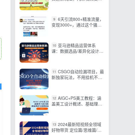
3W（AI工具+教程）
6天引流800+精准流量，
9
变现3000+，通过这个骚操
作无脑裂变
亚马逊精品运营体系
10
课：数据选品/差异化设计/
关键词矩阵，爆款孵化全流
程
CSGO自动捡漏项目，最
11
新独家玩法，不用挂机不用
玩游戏，一个手机即可操…
AIGC+PS美工教程：涵
12
盖美工设计概述、基础理论
与多项实操技能
2024最新短视频全领域
13
好物带货 定位篇/思维篇/选