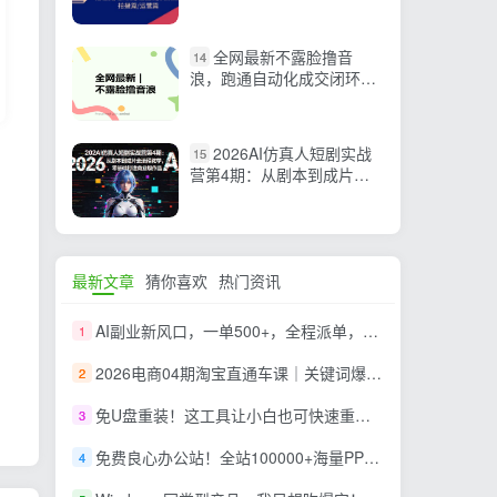
品篇/文案篇/拍摄篇/运营篇
全网最新不露脸撸音
14
浪，跑通自动化成交闭环，
实现出单+收徒收益最大化
2026AI仿真人短剧实战
15
营第4期：从剧本到成片全
流程教学，零基础打造商业
级作品
最新文章
猜你喜欢
热门资讯
AI副业新风口，一单500+，全程派单，0门槛直接干
1
2026电商04期淘宝直通车课｜关键词爆打矩阵，多计划低出价，新品爆款差异化投放实操教学
2
免U盘重装！这工具让小白也可快速重装 Windows，支持无人值守配置，数据无忧 CmzPrep_Rev2
3
免费良心办公站！全站100000+海量PPT素材免费下载，每日更新，分类清晰，免注册登录下载 爱PPT网
4