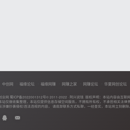
中创网
福缘论坛
福缘网赚
网赚之家
网赚论坛
华夏网创论坛
创业网
蜀ICP备2022001312号
© 2011-2022 ·
阿兴说钱
版权声明：本站内容由互联
本站仅做收集整理，本站仅提供信息存储空间服务，不拥有所有权，不承担相关法律
有涉嫌抄袭侵权/违法违规的内容， 请底部联系方式私聊，一经查实，本站将立刻删除