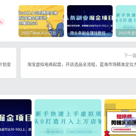
W+
2022Tiktok从小白到精英实操，0-1保姆级实操全程无忧，多种变现赚钱方式
微头条副业赚钱教程，项目单号单天做到50-100+收益
下一
频计划变
淘宝虚拟电商起盘，开店选品全流程，蓝海市场精准定位