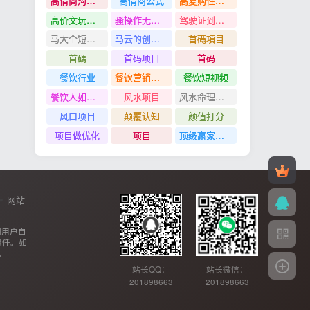
高情商沟通管理课
高情商公式
高复购性行业
高价文玩众筹分红项目
骚操作无脑裂变
驾驶证到期换证
马大个短视频投放课
马云的创业故事
首碼項目
首碼
首码项目
首码
餐饮行业
餐饮营销管理特训班
餐饮短视频
餐饮人如何用团购给门店拓客
风水项目
风水命理项目
风口项目
颠覆认知
颜值打分
项目做优化
项目
顶级赢家思维
网站
网用户自
责任。如
。
站长QQ：
站长微信：
201898663
201898663