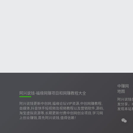
中赚网
地图
阿兴说钱-福缘网赚项目和网赚教程大全
阿兴说钱
阿兴说钱更新中创网,福缘论坛VIP资源,中创网赚教程,
发分享，
自媒体,抖音快手短视频及视频教程以及营销软件,源码,
发现本站
淘宝虚拟资源等,长期更新付费中创网创业项目,学习网
上创业赚钱,首先阿兴说钱,值得信赖！