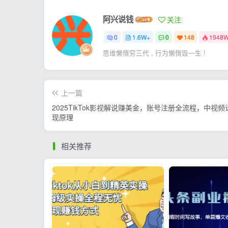
阿兴说钱
关注
0
1.6W+
0
148
1948
思维懒惰穷三代 , 行为懒惰毁一生 !
上一篇
2025TikTok影视解说赚美金，账号注册全流程，中视
现原理
相关推荐