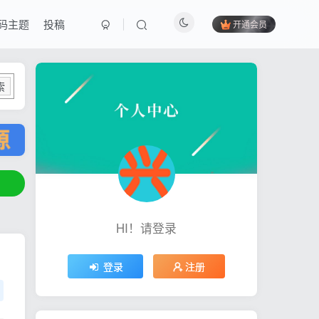
码主题
投稿
开通会员
索
HI！请登录
登录
注册