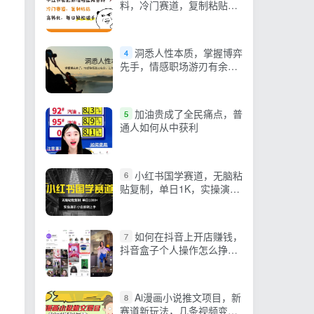
料，冷门赛道，复制粘贴，
高转化，每日轻松破千【揭
秘】
洞悉人性本质，掌握博弈
4
先手，情感职场游刃有余，
让你处处领先
加油贵成了全民痛点，普
5
通人如何从中获利
小红书国学赛道，无脑粘
6
贴复制，单日1K，实操演
示，小白即刻上手
如何在抖音上开店赚钱，
7
抖音盒子个人操作怎么挣
钱？
Ai漫画小说推文项目，新
8
赛道新玩法，几条视频变现