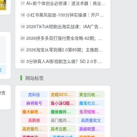
AI+新个体创业必修课｜道法术器｜商业逻辑·小红书流量·AI智能体｜低成本打造个人变现小生意全套教学
17
掌握100个实用剪辑方法，让你的视频加速上热门
忠余网创《百战奇略》第二法：零基础带你识破赚钱项目共生
小红书乘风投放-100分钟实操课｜开户返点·标准投搭建·莱卡定向，新店建模撬动笔记自然流量全套教学
18
2026TikTok短剧出海实战课：IAA广告分账×IAP付费变现×账号搭建×平台规则×双轨爆发×回款全流程
19
2026拼多多双打强付费全攻略-62期；成本推广加托管双剑合璧，系统讲解7种付费玩法优劣势与选择策略
20
2026淘宝从零到爆2.0第85期；主推款五项高权重初始设置，改销量评晒秒单快速破零积累基础权重
21
3分钟真人AI影视剧怎么做？SD 2.0手把手完整制作流程｜Higgsfield 14天SD 2.0/2.5无限生成
22
论
网站标签
律责
黑科技
黑帽SEO案例分析
黄金回收奢侈品
麻将账号
鱼小沫Q版人物团练课
魔鬼社交实战课全套课程
魔术解密教程
魔兽搬砖搞钱
鬼哥短视频底层逻辑
高鹏圈
高门槛的生意
高质量软文
高质量的问答和知识分享
高考志愿填报
高级联盟营销教程