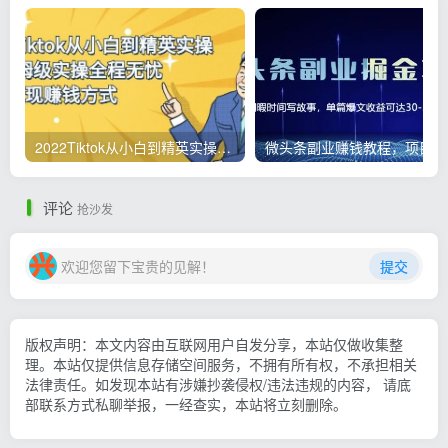
2022Tiktok从小白到精英实操，0-1保姆级实操全程无忧，多种变现赚钱方式
微
评论
抢沙发
欢迎您留下宝贵的见解！
提交
版权声明：本文内容由互联网用户自发分享，本站仅做收集整
理。本站仅提供信息存储空间服务，不拥有所有权，不承担相关
法律责任。如发现本站有涉嫌抄袭侵权/违法违规的内容， 请底
部联系方式私聊举报，一经查实，本站将立刻删除。