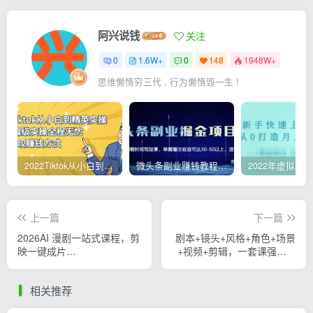
阿兴说钱
关注
0
1.6W+
0
148
1948W+
思维懒惰穷三代 , 行为懒惰毁一生 !
2022Tiktok从小白到精英实操，0-1保姆级实操全程无忧，多种变现赚钱方式
微头条副业赚钱教程，项目单号单天做到50-100+收益
上一篇
下一篇
2026AI 漫剧一站式课程，剪
剧本+镜头+风格+角色+场景
映一键成片
+视频+剪辑，一套课强化AI
+Lovart+Codel+突触AI，多
漫剧核心能力
平台工具全掌握
相关推荐