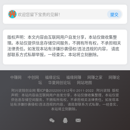
欢迎您留下宝贵的见解！
提交
版权声明：本文内容由互联网用户自发分享，本站仅做收集整
理。本站仅提供信息存储空间服务，不拥有所有权，不承担相关
法律责任。如发现本站有涉嫌抄袭侵权/违法违规的内容， 请底
部联系方式私聊举报，一经查实，本站将立刻删除。
中赚网
中创网
福缘论坛
福缘网赚
网赚之家
网赚论
坛
华夏网创论坛
网站地图
阿兴说钱创业网
蜀ICP备2022001312号
© 2011-2022 ·
阿兴说钱
版权
声明：本站内容由互联网用户自发分享，本站仅做收集整理，本站仅提
供信息存储空间服务，不拥有所有权，不承担相关法律责任。如发现本
站有涉嫌抄袭侵权/违法违规的内容， 请底部联系方式私聊，一经查实，
本站将立刻删除。