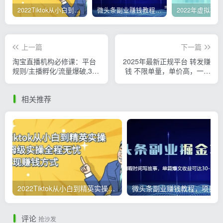
2022Tiktok从小白到精英实操，0-1保姆级实操全程无忧，多种变现赚钱方式
微头条副业赚钱教程，项目单号单天做到50-100+收益
上一篇
下一篇
淘宝直播机构必修课：平台
2025年最新正规平台 转发赚
规则/主播孵化/流量爆破,30
钱 不限单量，单价高，一天
天搭建月销千万直播间
轻松100+
相关推荐
2022Tiktok从小白到精英实操，0-1保姆级实操全程无忧，多种变现赚钱方式
微
评论
抢沙发