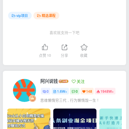
vip项目
精选课程
喜欢就支持一下吧
点赞
10
分享
收藏
阿兴说钱
关注
0
1.6W+
0
148
1948W+
思维懒惰穷三代 , 行为懒惰毁一生 !