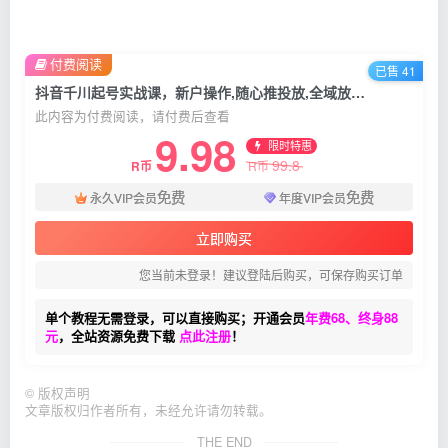
付费阅读
已售 41
抖音千川起号实战课，新户操作,随心推投放,全域放量，6天掌握ROI提升500%
此内容为付费阅读，请付费后查看
9.98
限时特惠
99.8
R币
R币
免费
免费
永久VIP会员
年度VIP会员
立即购买
您当前未登录！建议登陆后购买，可保存购买订单
单个教程无需登录，可以直接购买；开通会员
年费68、终身88
元
，全站资源免费下载
点此注册
！
©
版权声明
文章版权归作者所有，未经允许请勿转载。
THE END