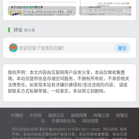
小红书虚拟考公资料项目，教资项目轻松月入过万的核心玩法
微头条
评论
抢沙发
欢迎您留下宝贵的见解！
提交
版权声明：本文内容由互联网用户自发分享，本站仅做收集整
理。本站仅提供信息存储空间服务，不拥有所有权，不承担相关
法律责任。如发现本站有涉嫌抄袭侵权/违法违规的内容， 请底
部联系方式私聊举报，一经查实，本站将立刻删除。
中赚网
中创网
福缘论坛
福缘网赚
网赚之家
网赚论
坛
华夏网创论坛
网站地图
阿兴说钱创业网
蜀ICP备2022001312号
© 2011-2022 ·
阿兴说钱
版权
声明：本站内容由互联网用户自发分享，本站仅做收集整理，本站仅提