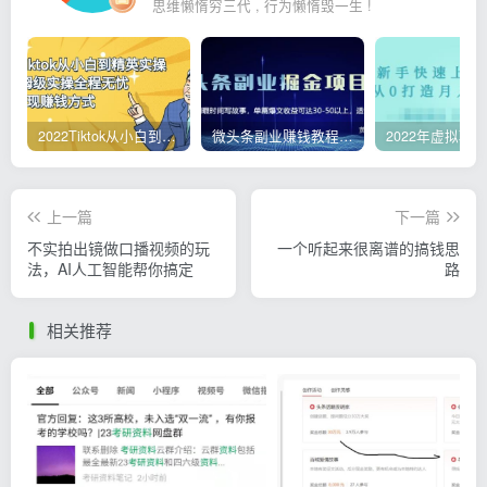
思维懒惰穷三代 , 行为懒惰毁一生 !
2022Tiktok从小白到精英实操，0-1保姆级实操全程无忧，多种变现赚钱方式
微头条副业赚钱教程，项目单号单天做到50-100+收益
上一篇
下一篇
不实拍出镜做口播视频的玩
一个听起来很离谱的搞钱思
法，AI人工智能帮你搞定
路
相关推荐