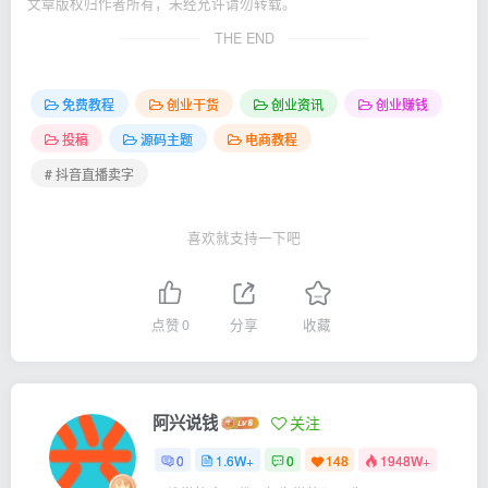
文章版权归作者所有，未经允许请勿转载。
THE END
免费教程
创业干货
创业资讯
创业赚钱
投稿
源码主题
电商教程
# 抖音直播卖字
喜欢就支持一下吧
点赞
0
分享
收藏
阿兴说钱
关注
0
1.6W+
0
148
1948W+