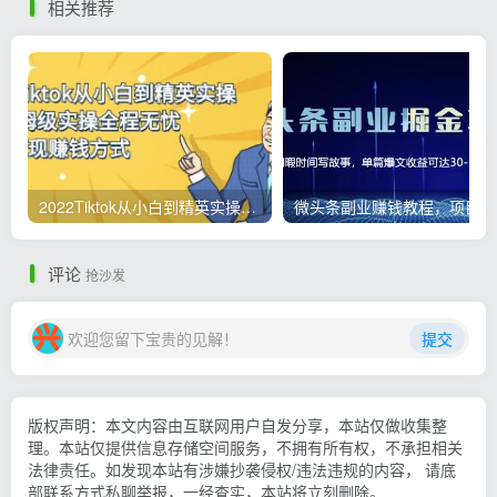
相关推荐
2022Tiktok从小白到精英实操，0-1保姆级实操全程无忧，多种变现赚钱方式
微
评论
抢沙发
欢迎您留下宝贵的见解！
提交
版权声明：本文内容由互联网用户自发分享，本站仅做收集整
理。本站仅提供信息存储空间服务，不拥有所有权，不承担相关
法律责任。如发现本站有涉嫌抄袭侵权/违法违规的内容， 请底
部联系方式私聊举报，一经查实，本站将立刻删除。