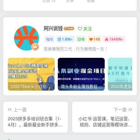
点赞
13
分享
收藏
阿兴说钱
关注
0
1.6W+
0
148
1949W+
思维懒惰穷三代 , 行为懒惰毁一生 !
2022Tiktok从小白到精英实操，0-1保姆级实操全程无忧，多种变现赚钱方式
微头条副业赚钱教程，项目单号单天做到50-100+收益
上一篇
下一篇
2023拼多多培训班合集（1-
小红书·运营课，笔记运营、
4月），最新最全新手拼多多
规则、店铺运营等模块讲解
上手课程!
独立运营小红书账号