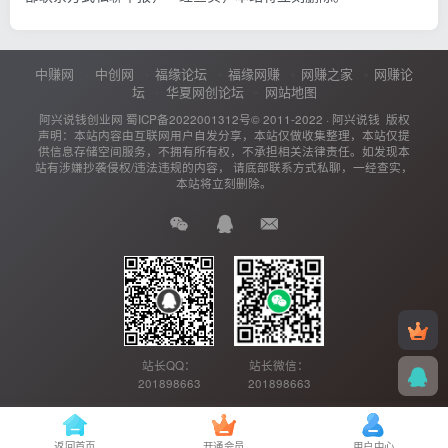
中赚网
中创网
福缘论坛
福缘网赚
网赚之家
网赚论
坛
华夏网创论坛
网站地图
阿兴说钱创业网
蜀ICP备2022001312号
© 2011-2022 ·
阿兴说钱
版权
声明：本站内容由互联网用户自发分享，本站仅做收集整理，本站仅提
供信息存储空间服务，不拥有所有权，不承担相关法律责任。如发现本
站有涉嫌抄袭侵权/违法违规的内容， 请底部联系方式私聊，一经查实，
本站将立刻删除。
站长QQ：
站长微信：
201898663
201898663
返回首页
开通会员
用户中心