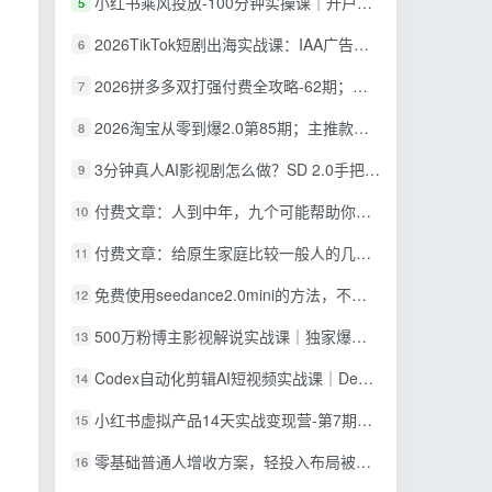
小红书乘风投放-100分钟实操课｜开户返点·标准投搭建·莱卡定向，新店建模撬动笔记自然流量全套教学
5
2026TikTok短剧出海实战课：IAA广告分账×IAP付费变现×账号搭建×平台规则×双轨爆发×回款全流程
6
2026拼多多双打强付费全攻略-62期；成本推广加托管双剑合璧，系统讲解7种付费玩法优劣势与选择策略
7
2026淘宝从零到爆2.0第85期；主推款五项高权重初始设置，改销量评晒秒单快速破零积累基础权重
8
3分钟真人AI影视剧怎么做？SD 2.0手把手完整制作流程｜Higgsfield 14天SD 2.0/2.5无限生成
9
付费文章：人到中年，九个可能帮助你延长寿命的习惯
10
付费文章：给原生家庭比较一般人的几点建议，打破阶层局限，实现个人与家族代际向上跃升
11
免费使用seedance2.0mini的方法，不能真人，可以无限10秒视频，9图+3音频参考
12
500万粉博主影视解说实战课｜独家爆款私藏思路，AI文案剪映PR剪辑发布全流程教学
13
Codex自动化剪辑AI短视频实战课｜DeepSeek V4 Pro多API联动，图文成片封装Skill全流程
14
小红书虚拟产品14天实战变现营-第7期：需求挖掘×AI+Skill原创×产品矩阵×内容笔记×一人公司进阶×全链路
15
零基础普通人增收方案，轻投入布局被动收入，多多虚拟月收益 1-3 万
16