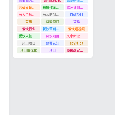
高情商沟通管理课
高情商公式
高复购性行业
高价文玩众筹分红项目
骚操作无脑裂变
驾驶证到期换证
马大个短视频投放课
马云的创业故事
首碼項目
首碼
首码项目
首码
餐饮行业
餐饮营销管理特训班
餐饮短视频
餐饮人如何用团购给门店拓客
风水项目
风水命理项目
风口项目
颠覆认知
颜值打分
项目做优化
项目
顶级赢家思维