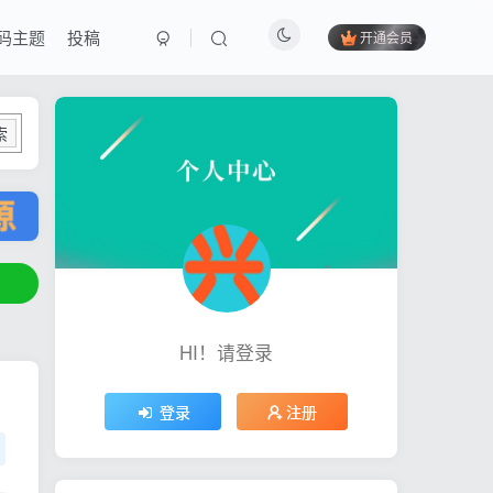
码主题
投稿
开通会员
索
HI！请登录
登录
注册