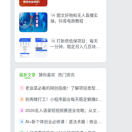
货，长期稳定收益项目！
图文好物和无人直播实
14
操，抖音电商教程
打新债低保项目：每天
15
一分钟，稳定月入几百块，
批量放大一年赚两到三万
最新文章
猜你喜欢
热门资讯
老韭菜必看的网创指南！了解项目类型，才能找到好的项目，才能拿到想要的结果
1
别再瞎打工！小程序副业每天稳定躺赚200+
2
2026名人语录短视频赛道全攻略；从文案撰写到声音克隆部署，系统掌握涨粉变现双赢制作技术
3
AI+新个体创业必修课｜道法术器｜商业逻辑·小红书流量·AI智能体｜低成本打造个人变现小生意全套教学
4