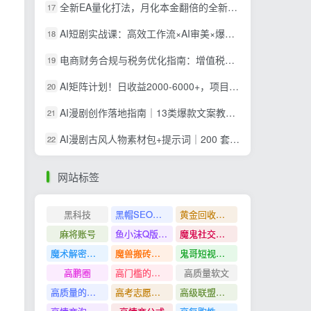
全新EA量化打法，月化本金翻倍的全新策略，安全稳定持续输出
17
AI短剧实战课：高效工作流×AI审美×爆款拆解×文案角色场景分镜×LibTV进阶×站位控制×从脚本到成片交付全流程
18
电商财务合规与税务优化指南：增值税+企税+个税全覆盖，财务制度搭建落地纳税筹划方案
19
AI矩阵计划！日收益2000-6000+，项目绿色长久，安全稳健，合规靠谱，可批量放大。
20
AI漫剧创作落地指南｜13类爆款文案教学，Sora、即梦、GPT-Image全套出片工具实操教学
21
AI漫剧古风人物素材包+提示词｜200 套古代言情三视图，配套专属提示词短剧主角配角直接套用
22
网站标签
黑科技
黑帽SEO案例分析
黄金回收奢侈品
麻将账号
鱼小沫Q版人物团练课
魔鬼社交实战课全套课程
魔术解密教程
魔兽搬砖搞钱
鬼哥短视频底层逻辑
高鹏圈
高门槛的生意
高质量软文
高质量的问答和知识分享
高考志愿填报
高级联盟营销教程