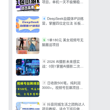
项目，单机一天不偷懒稳定
60+
DeepSeek自媒体IP训练
4
营，掌握四位定位法 长板变
现模型 开启自媒体新篇章
1单180元 美女视频号无
5
脑搬运项目
2026 AI摄影未来感实
6
战：0到1掌握AI摄影二次创
作全流程，产出刷屏级未来
感视觉作品
日收款500笔，纯利润
7
3000+，视频号狂飙项目，
会简单剪辑就能做【揭秘】
抖音同城生活之团购达人
8
项目教程，适合下班后做的