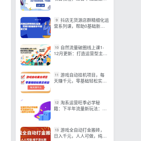
副业，干货满满
抖店无货源店群精细化运
9
营系列课，帮助0基础新手
开启抖店创业之路
自然流量破圈线上课1-
10
12月更新：打造运营型主播
团队 直播间自然流量爆发式
增长
游戏自动挂机项目，每
11
天赚千元，零基础轻松实现
稳定收益
淘系运营旺季必学秘
12
籍：下半年流量新玩法：搜
索+推荐全域收割（无水
印）
游戏全自动打金搬砖，
13
日入千元，人人可做，纯干