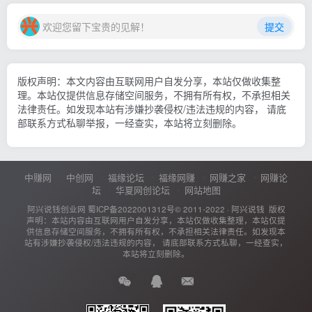
欢迎您留下宝贵的见解！
提交
版权声明：本文内容由互联网用户自发分享，本站仅做收集整
理。本站仅提供信息存储空间服务，不拥有所有权，不承担相关
法律责任。如发现本站有涉嫌抄袭侵权/违法违规的内容， 请底
部联系方式私聊举报，一经查实，本站将立刻删除。
中赚网
中创网
福缘论坛
福缘网赚
网赚之家
网赚论
坛
华夏网创论坛
网站地图
阿兴说钱创业网
蜀ICP备2022001312号
© 2011-2022 ·
阿兴说钱
版权
声明：本站内容由互联网用户自发分享，本站仅做收集整理，本站仅提
供信息存储空间服务，不拥有所有权，不承担相关法律责任。如发现本
站有涉嫌抄袭侵权/违法违规的内容， 请底部联系方式私聊，一经查实，
本站将立刻删除。