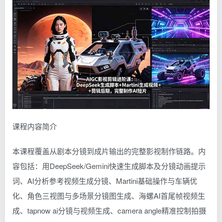
课程内容简介
本课程覆盖从剧本分镜到成片输出的完整影视制作链路。内
容包括：用DeepSeek/Gemini快速生成脚本及分镜动画提示
词、AI分析参考视频生成分镜、Martini基础操作与车辆优
化、角色三视图与多场景分镜图生成、海螺AI首尾帧视频生
成、tapnow ai分镜与视频生成、camera angle精准控制拍摄