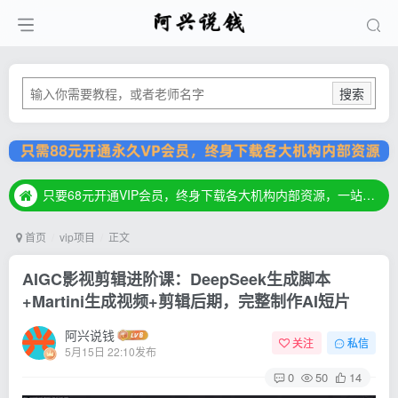
搜索
只要68元开通VIP会员，终身下载各大机构内部资源，一站式草根创业基地，最新最强网赚教程大全，小投入，大回报！
只要68元开通VIP会员，终身下载各大机构内部资源，一站式草根创业基地，最新最强网赚教程大全，小投入，大回报！
只要68元开通VIP会员，终身下载各大机构内部资源，一站式草根创业基地，最新最强网赚教程大全，小投入，大回报！
首页
vip项目
正文
AIGC影视剪辑进阶课：DeepSeek生成脚本
+Martini生成视频+剪辑后期，完整制作AI短片
阿兴说钱
关注
私信
5月15日 22:10发布
0
50
14