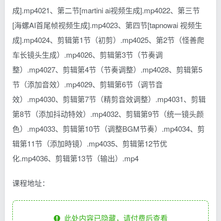
成].mp4021、第二节[martini ai视频生成].mp4022、第三节
[海螺AI首尾帧视频生成].mp4023、第四节[tapnowai 视频生
成].mp4024、剪辑第1节（初剪）.mp4025、第2节（怪善爬
车长镜头生成）.mp4026、剪辑第3节（节奏调
整）.mp4027、剪辑第4节（节奏调整）.mp4028、剪辑第5
节（添加音效）.mp4029、剪辑第6节（调节音
效）.mp4030、剪辑第7节（精剪音效调整）.mp4031、剪辑
第8节（添加抖动特效）.mp4032、剪辑第9节（统一镜头颜
色）.mp4033、剪辑第10节（调整BGM节奏）.mp4034、剪
辑第11节（添加時镜）.mp4035、剪辑第12节优
化.mp4036、剪辑第13节（输出）.mp4
课程地址：
此处内容已隐藏，请付费后查看