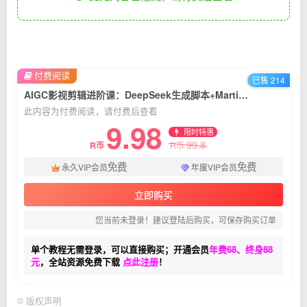
付费阅读
已售 214
AIGC影视剪辑进阶课：DeepSeek生成脚本+Martini生成视频+剪辑后期，完整制作AI短片
此内容为付费阅读，请付费后查看
9.98
限时特惠
99.8
R币
R币
免费
免费
永久VIP会员
年度VIP会员
立即购买
您当前未登录！建议登陆后购买，可保存购买订单
单个教程无需登录，可以直接购买；开通会员
年费68、终身88
元
，全站资源免费下载
点此注册
！
©
版权声明