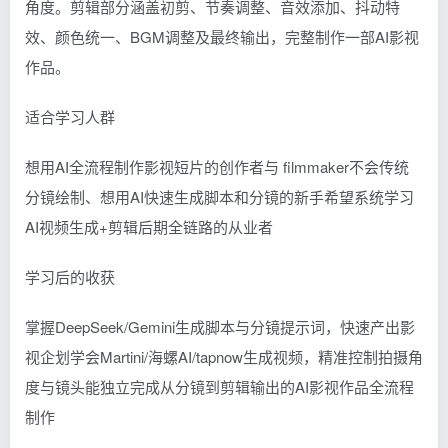
角度。剪辑部分涵盖初剪、节奏调整、音效添加、抖动特
效、颜色统一、BGM调整及最终输出，完整制作一部AI影视
作品。
适合学习人群
想用AI全流程制作影视短片的创作者与 filmmaker不会传统
分镜绘制、想用AI快速生成脚本和分镜的新手希望系统学习
AI视频生成+剪辑后期全链路的从业者
学习后的收获
掌握DeepSeek/Gemini生成脚本与分镜提示词，快速产出影
视企划学会Martini/海螺AI/tapnow生成视频，精准控制拍摄角
度与镜头能独立完成从分镜到剪辑输出的AI影视作品全流程
制作