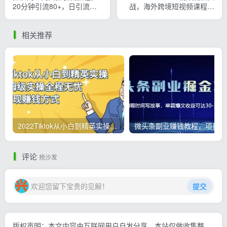
20分钟引流80+，日引流
战，海外跨境短视频课程，
1000+
实战即真理
相关推荐
2022Tiktok从小白到精英实操，0-1保姆级实操全程无忧，多种变现赚钱方式
微
评论
抢沙发
欢迎您留下宝贵的见解！
提交
版权声明：本文内容由互联网用户自发分享，本站仅做收集整