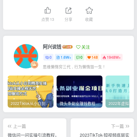
点赞
13
分享
收藏
阿兴说钱
关注
0
1.6W+
0
148
1948W+
思维懒惰穷三代 , 行为懒惰毁一生 !
2022Tiktok从小白到精英实操，0-1保姆级实操全程无忧，多种变现赚钱方式
微头条副业赚钱教程，项目单号单天做到50-100+收益
上一篇
下一篇
微信问一问实操引流教程，
2023TikTok-短视频底层实