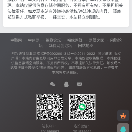
理。本站仅提供信息存储空间服务，不拥有所有权，不承担相关
法律责任。如发现本站有涉嫌抄袭侵权/违法违规的内容， 请底
部联系方式私聊举报，一经查实，本站将立刻删除。
中赚网
中创网
福缘论坛
福缘网赚
网赚之家
网赚论
坛
华夏网创论坛
网站地图
阿兴说钱创业网
蜀ICP备2022001312号
© 2011-2022 ·
阿兴说钱
版权
声明：本站内容由互联网用户自发分享，本站仅做收集整理，本站仅提
供信息存储空间服务，不拥有所有权，不承担相关法律责任。如发现本
站有涉嫌抄袭侵权/违法违规的内容， 请底部联系方式私聊，一经查实，
本站将立刻删除。
站长QQ：
站长微信：
201898663
201898663