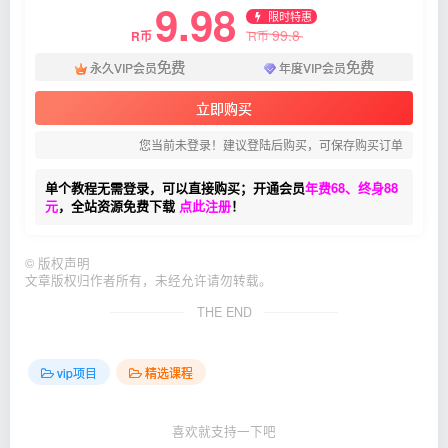
9.98
限时特惠
99.8
R币
R币
免费
免费
永久VIP会员
年度VIP会员
立即购买
您当前未登录！建议登陆后购买，可保存购买订单
单个教程无需登录，可以直接购买；开通会员
年费68、终身88
元
，全站资源免费下载
点此注册
！
©
版权声明
文章版权归作者所有，未经允许请勿转载。
THE END
vip项目
精选课程
喜欢就支持一下吧