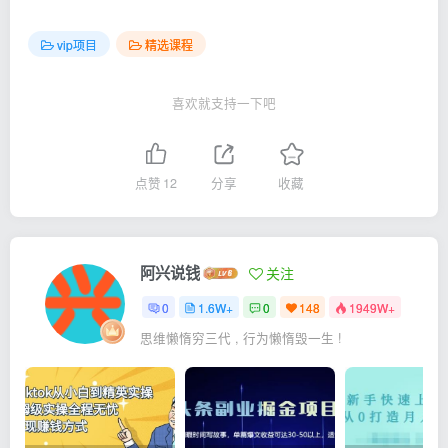
vip项目
精选课程
喜欢就支持一下吧
点赞
12
分享
收藏
阿兴说钱
关注
0
1.6W+
0
148
1949W+
思维懒惰穷三代 , 行为懒惰毁一生 !