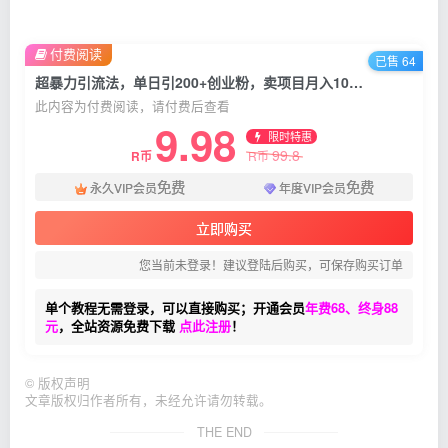
付费阅读
已售 64
超暴力引流法，单日引200+创业粉，卖项目月入10万+
此内容为付费阅读，请付费后查看
9.98
限时特惠
99.8
R币
R币
免费
免费
永久VIP会员
年度VIP会员
立即购买
您当前未登录！建议登陆后购买，可保存购买订单
单个教程无需登录，可以直接购买；开通会员
年费68、终身88
元
，全站资源免费下载
点此注册
！
©
版权声明
文章版权归作者所有，未经允许请勿转载。
THE END