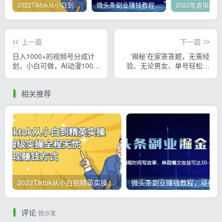
2022Tiktok从小白到精英实操，0-1保姆级实操全程无忧，多种变现赚钱方式
微头条副业赚钱教程，项目单号单天做到50-100+收益
上一篇
下一篇
日入1000+的视频号分成计
‘揭秘’在家答答题，无需经
划，小白可做，AI动漫100%
验、无论男女、单号轻松日
原创
产200+的一个玩法
相关推荐
2022Tiktok从小白到精英实操，0-1保姆级实操全程无忧，多种变现赚钱方式
微
评论
抢沙发