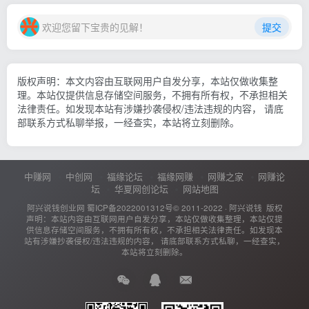
欢迎您留下宝贵的见解！
提交
版权声明：本文内容由互联网用户自发分享，本站仅做收集整
理。本站仅提供信息存储空间服务，不拥有所有权，不承担相关
法律责任。如发现本站有涉嫌抄袭侵权/违法违规的内容， 请底
部联系方式私聊举报，一经查实，本站将立刻删除。
中赚网
中创网
福缘论坛
福缘网赚
网赚之家
网赚论
坛
华夏网创论坛
网站地图
阿兴说钱创业网
蜀ICP备2022001312号
© 2011-2022 ·
阿兴说钱
版权
声明：本站内容由互联网用户自发分享，本站仅做收集整理，本站仅提
供信息存储空间服务，不拥有所有权，不承担相关法律责任。如发现本
站有涉嫌抄袭侵权/违法违规的内容， 请底部联系方式私聊，一经查实，
本站将立刻删除。