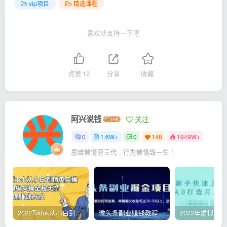
vip项目
精选课程
喜欢就支持一下吧
点赞
12
分享
收藏
阿兴说钱
关注
0
1.6W+
0
148
1949W+
思维懒惰穷三代 , 行为懒惰毁一生 !
2022Tiktok从小白到精英实操，0-1保姆级实操全程无忧，多种变现赚钱方式
微头条副业赚钱教程，项目单号单天做到50-100+收益