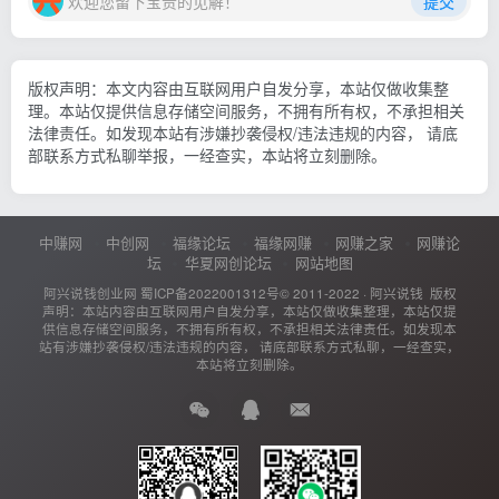
欢迎您留下宝贵的见解！
提交
版权声明：本文内容由互联网用户自发分享，本站仅做收集整
理。本站仅提供信息存储空间服务，不拥有所有权，不承担相关
法律责任。如发现本站有涉嫌抄袭侵权/违法违规的内容， 请底
部联系方式私聊举报，一经查实，本站将立刻删除。
中赚网
中创网
福缘论坛
福缘网赚
网赚之家
网赚论
坛
华夏网创论坛
网站地图
阿兴说钱创业网
蜀ICP备2022001312号
© 2011-2022 ·
阿兴说钱
版权
声明：本站内容由互联网用户自发分享，本站仅做收集整理，本站仅提
供信息存储空间服务，不拥有所有权，不承担相关法律责任。如发现本
站有涉嫌抄袭侵权/违法违规的内容， 请底部联系方式私聊，一经查实，
本站将立刻删除。