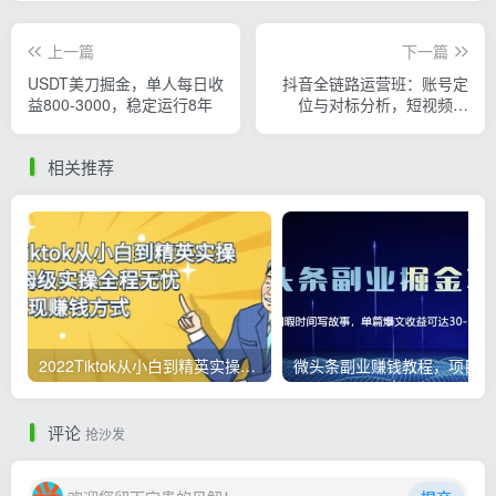
上一篇
下一篇
USDT美刀掘金，单人每日收
抖音全链路运营班：账号定
益800-3000，稳定运行8年
位与对标分析，短视频创
作，投流变现与私域搭建
相关推荐
2022Tiktok从小白到精英实操，0-1保姆级实操全程无忧，多种变现赚钱方式
微
评论
抢沙发