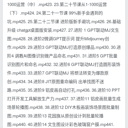
1000运营（中）.mp423. 23.第二十节课从1-1000运营
（下）.mp424. 24.第二十一节课 99%新手会遇到的
坑.mp425. 25.第二十二节课 进阶版新手避坑.mp426. 26.基础
升级 chatgpt桌面版安装.mp427. 27.进阶 1 GPT联动MJ文生
图.mp428. 28.进阶2微调GPT提示词 提升Midjourney创
作.mp429. 29.进阶3 GPT联动MJ打造原创爆品.mp430. 30.进
阶4 调教AI图像识别做产品命名.mp431. 31.进阶5 GPT批量
识别图片和命名.mp432. 32.进阶6 GPT联动MJ打造圆形装饰
件.mp433. 33.进阶7 GPT联动MJ 将想法转变为爆款原
创.mp434. 34.进阶8 JIT原图重命编码 出单找图不迷
路.mp435. 35.进阶9 铝皮画自动打孔.mp436. 36.进阶10 PPT
打开开发工具解放生产力.mp437. 37.进阶11 铝皮画批量生成
场景轮播图.mp438. 38.进阶12 DIY木板画装饰场景图批量制
图.mp439. 39.进阶13 花园旗从原创设计到批量轮播
图.mp440. 40.进阶14 文生图设计彩色玻璃窗户膜.mp441.