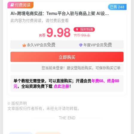
付费阅读
已售 248
AI+跨境电商实战：Temu平台入驻与商品上架 AI设计批量生产 物流质检全流程
此内容为付费阅读，请付费后查看
9.98
限时特惠
99.8
R币
R币
免费
免费
永久VIP会员
年度VIP会员
立即购买
您当前未登录！建议登陆后购买，可保存购买订单
单个教程无需登录，可以直接购买；开通会员
年费68、终身88
元
，全站资源免费下载
点此注册
！
©
版权声明
文章版权归作者所有，未经允许请勿转载。
THE END