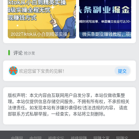
2022Tiktok从小白到精英实操，0-1保姆级实操全程无忧，多种变现赚钱方式
微
评论
抢沙发
欢迎您留下宝贵的见解！
提交
版权声明：本文内容由互联网用户自发分享，本站仅做收集整
理。本站仅提供信息存储空间服务，不拥有所有权，不承担相关
法律责任。如发现本站有涉嫌抄袭侵权/违法违规的内容， 请底
部联系方式私聊举报，一经查实，本站将立刻删除。
中赚网
中创网
福缘论坛
福缘网赚
网赚之家
网赚论