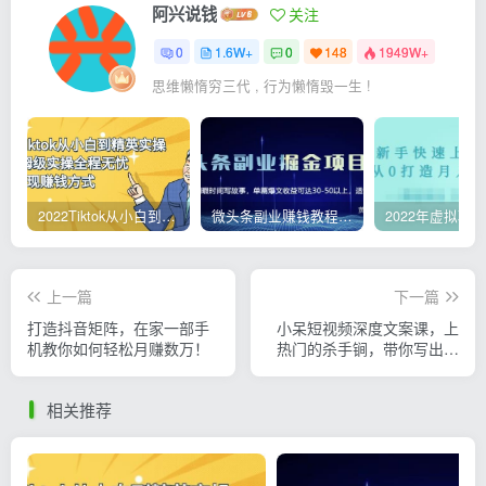
阿兴说钱
关注
0
1.6W+
0
148
1949W+
思维懒惰穷三代 , 行为懒惰毁一生 !
2022Tiktok从小白到精英实操，0-1保姆级实操全程无忧，多种变现赚钱方式
微头条副业赚钱教程，项目单号单天做到50-100+收益
上一篇
下一篇
打造抖音矩阵，在家一部手
小呆短视频深度文案课，上
机教你如何轻松月赚数万！
热门的杀手锏，带你写出爆
款标题+文案
相关推荐