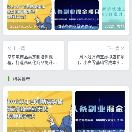
2022Tiktok从小白到精英实操，0-1保姆级实操全程无忧，多种变现赚钱方式
微头条副业赚钱教程，项目单号单天做到50-100+收益
上一篇
下一篇
京东电商品类定制培训课
月入过万淘宝虚拟店铺项
程，打造高转化商品提升稳
目，小白零基础零成本实现
定整店转化率
被动躺赚
相关推荐
2022Tiktok从小白到精英实操，0-1保姆级实操全程无忧，多种变现赚钱方式
微