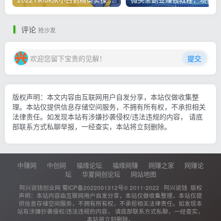
评论
抢沙发
欢迎您留下宝贵的见解！
提交
版权声明：本文内容由互联网用户自发分享，本站仅做收集整
理。本站仅提供信息存储空间服务，不拥有所有权，不承担相关
法律责任。如发现本站有涉嫌抄袭侵权/违法违规的内容， 请底
部联系方式私聊举报，一经查实，本站将立刻删除。
中赚网
中创网
福缘论坛
福缘网赚
网赚之家
网赚论
坛
华夏网创论坛
网站地图
阿兴说钱创业网
蜀ICP备2022001312号
© 2011-2022 ·
阿兴说钱
版权
声明：本站内容由互联网用户自发分享，本站仅做收集整理，本站仅提
供信息存储空间服务，不拥有所有权，不承担相关法律责任。如发现本
站有涉嫌抄袭侵权/违法违规的内容， 请底部联系方式私聊，一经查实，
本站将立刻删除。