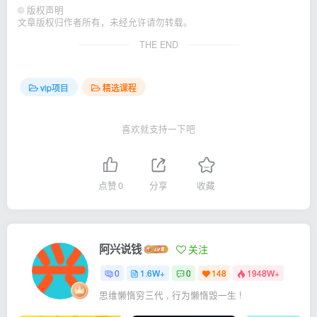
©
版权声明
文章版权归作者所有，未经允许请勿转载。
THE END
vip项目
精选课程
喜欢就支持一下吧
点赞
0
分享
收藏
阿兴说钱
关注
0
1.6W+
0
148
1948W+
思维懒惰穷三代 , 行为懒惰毁一生 !