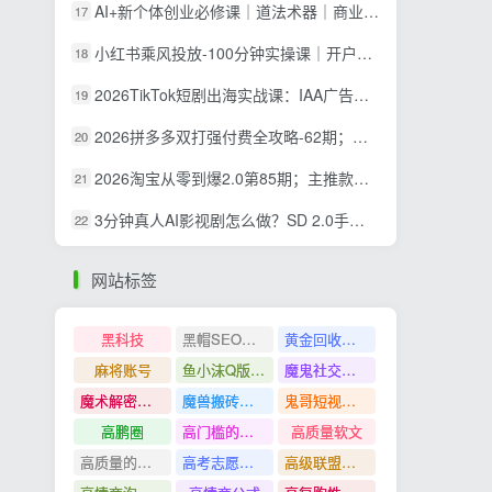
AI+新个体创业必修课｜道法术器｜商业逻辑·小红书流量·AI智能体｜低成本打造个人变现小生意全套教学
17
小红书乘风投放-100分钟实操课｜开户返点·标准投搭建·莱卡定向，新店建模撬动笔记自然流量全套教学
18
2026TikTok短剧出海实战课：IAA广告分账×IAP付费变现×账号搭建×平台规则×双轨爆发×回款全流程
19
2026拼多多双打强付费全攻略-62期；成本推广加托管双剑合璧，系统讲解7种付费玩法优劣势与选择策略
20
2026淘宝从零到爆2.0第85期；主推款五项高权重初始设置，改销量评晒秒单快速破零积累基础权重
21
3分钟真人AI影视剧怎么做？SD 2.0手把手完整制作流程｜Higgsfield 14天SD 2.0/2.5无限生成
22
网站标签
黑科技
黑帽SEO案例分析
黄金回收奢侈品
麻将账号
鱼小沫Q版人物团练课
魔鬼社交实战课全套课程
魔术解密教程
魔兽搬砖搞钱
鬼哥短视频底层逻辑
高鹏圈
高门槛的生意
高质量软文
高质量的问答和知识分享
高考志愿填报
高级联盟营销教程