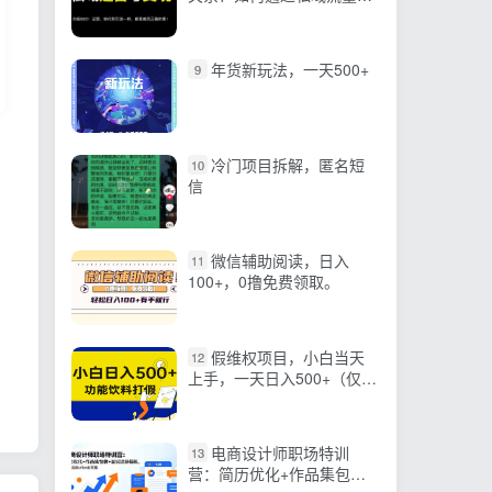
续变现
年货新玩法，一天500+
9
冷门项目拆解，匿名短
10
信
微信辅助阅读，日入
11
100+，0撸免费领取。
假维权项目，小白当天
12
上手，一天日入500+（仅揭
秘）
电商设计师职场特训
13
营：简历优化+作品集包装