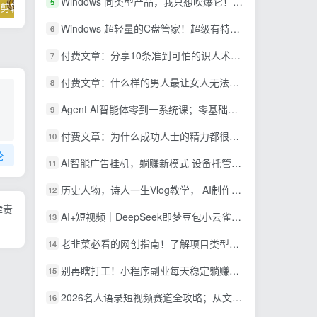
Windows 同类型产品，我只想吹爆它！把听歌变成了一场沉浸式视听现场，支持多平台歌单播放 Mineradio
5
掌握100个实用剪辑方法，让你的视频加速上热门
忠余网创《百战奇略》第二法：零基础带你识破赚钱项目共生
Windows 超轻量的C盘管家！超级有特点，支持磁盘分析及清理提醒，2M大小体积，完全免费 C盘管家
6
付费文章：分享10条准到可怕的识人术术，希望能帮到大家。
7
付费文章：什么样的男人最让女人无法抵抗？
8
Agent AI智能体零到一系统课；零基础也能学会自动化实战，从核心概念到Coze工作流搭建完整覆盖
9
付费文章：为什么成功人士的精力都很旺盛？
10
论
AI智能广告挂机，躺赚新模式 设备托管运行，解放双手持续变现
11
历史人物，诗人一生Vlog教学， AI制作丨伙伴计划丨精选收益丨商单收徒 ，新领域红利期，抓紧做
12
律责
AI+短视频｜DeepSeek即梦豆包小云雀全工具教学，从账号定位到剪映剪辑，零基础也能快速上手做爆款
13
老韭菜必看的网创指南！了解项目类型，才能找到好的项目，才能拿到想要的结果
14
别再瞎打工！小程序副业每天稳定躺赚200+
15
2026名人语录短视频赛道全攻略；从文案撰写到声音克隆部署，系统掌握涨粉变现双赢制作技术
16