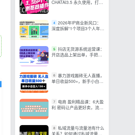
CHATAI3.5 永久使用，打开
浏览器就可以使用
2026年IP商业新风口：
4
深度拆解“1个项目3个人年入
1000W”的极简超盘全模型
抖店无货源系统运营课：
5
开店选品上架出单，手把手
从零操作
暴力游戏搬砖无人直播，
6
单日收益500+，新手小白也
能日入100+
电商 盈利精品课：6大盈
7
利 密码让产品更好卖，流量
是刚需！爆款是刚需
私域流量与流量池有什么
8
关系？如何通过私域流量持