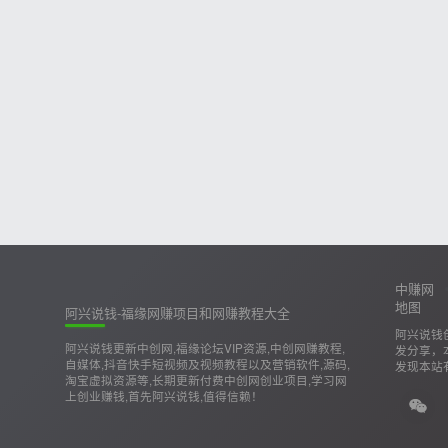
中赚网
地图
阿兴说钱-福缘网赚项目和网赚教程大全
阿兴说钱
阿兴说钱更新中创网,福缘论坛VIP资源,中创网赚教程,
发分享，
自媒体,抖音快手短视频及视频教程以及营销软件,源码,
发现本站
淘宝虚拟资源等,长期更新付费中创网创业项目,学习网
上创业赚钱,首先阿兴说钱,值得信赖！