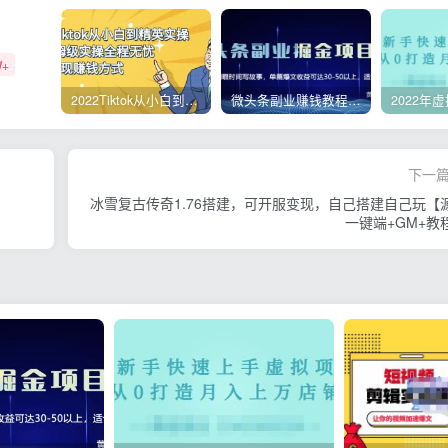
W+
2022Tiktok从小白到精英实操，0-1保姆级实操全程无忧，多种变现赚钱方式
微头条副业赚钱教程，项目单号单天做到50-100+收益
下一
冰雪复古传奇1.76搭建，可开服变现，自己搭建自己玩【
一键端+GM+教