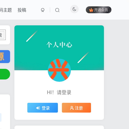
码主题
投稿
开通会员
索
HI！请登录
登录
注册