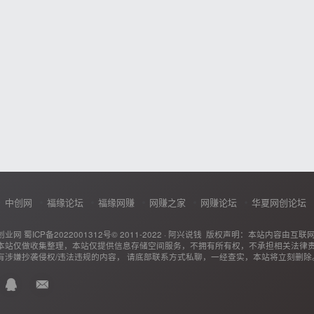
中创网
福缘论坛
福缘网赚
网赚之家
网赚论坛
华夏网创论坛
创业网
蜀ICP备2022001312号
© 2011-2022 ·
阿兴说钱
版权声明：本站内容由互联
本站仅做收集整理，本站仅提供信息存储空间服务，不拥有所有权，不承担相关法律
有涉嫌抄袭侵权/违法违规的内容， 请底部联系方式私聊，一经查实，本站将立刻删除