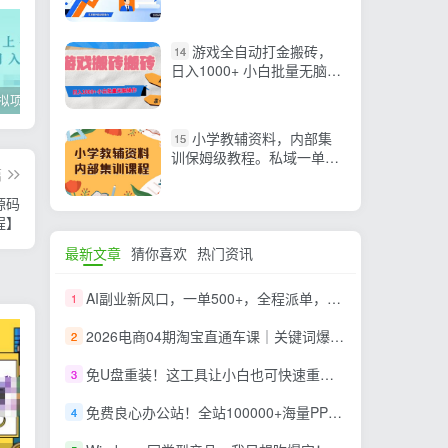
+面试谈薪模拟，拿下高薪
offer全攻略
游戏全自动打金搬砖，
14
日入1000+ 小白批量无脑操
作
2022年虚拟项目实战指南，新手从0打造月入上万店铺【视频课程】
掌握100个实用剪辑方法，让你的视频加速上热门
忠余网创《百战奇略》第二法：零基础带你识破赚钱项目共生
小学教辅资料，内部集
15
训保姆级教程。私域一单收
篇
益29-129（教程+资料）
源码
程】
最新文章
猜你喜欢
热门资讯
AI副业新风口，一单500+，全程派单，0门槛直接干
1
2026电商04期淘宝直通车课｜关键词爆打矩阵，多计划低出价，新品爆款差异化投放实操教学
2
免U盘重装！这工具让小白也可快速重装 Windows，支持无人值守配置，数据无忧 CmzPrep_Rev2
3
免费良心办公站！全站100000+海量PPT素材免费下载，每日更新，分类清晰，免注册登录下载 爱PPT网
4