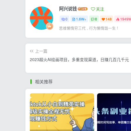
阿兴说钱
关注
0
1.6W+
0
148
1949
思维懒惰穷三代 , 行为懒惰毁一生 !
上一篇
2023超火AI绘画项目，多重变现渠道，日赚几百几千元
相关推荐