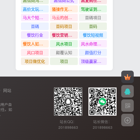
高情商沟通管理课
高情商公式
高复购性行业
高价文玩众筹分红项目
骚操作无脑裂变
驾驶证到期换证
马大个短视频投放课
马云的创业故事
首碼項目
首碼
首码项目
首码
餐饮行业
餐饮营销管理特训班
餐饮短视频
餐饮人如何用团购给门店拓客
风水项目
风水命理项目
风口项目
颠覆认知
颜值打分
项目做优化
项目
顶级赢家思维
网站
网用户自
责任。如
。
站长QQ：
站长微信：
201898663
201898663