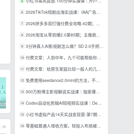
小红书乘风投放-100分钟实操课｜开户返点·标准投搭建·莱卡定向，新店建模撬动笔记自然流量全套教学
5
2026TikTok短剧出海实战课：IAA广告分账×IAP付费变现×账号搭建×平台规则×双轨爆发×回款全流程
6
2026拼多多双打强付费全攻略-62期；成本推广加托管双剑合璧，系统讲解7种付费玩法优劣势与选择策略
7
2026淘宝从零到爆2.0第85期；主推款五项高权重初始设置，改销量评晒秒单快速破零积累基础权重
8
3分钟真人AI影视剧怎么做？SD 2.0手把手完整制作流程｜Higgsfield 14天SD 2.0/2.5无限生成
9
付费文章：人到中年，九个可能帮助你延长寿命的习惯
10
付费文章：给原生家庭比较一般人的几点建议，打破阶层局限，实现个人与家族代际向上跃升
11
免费使用seedance2.0mini的方法，不能真人，可以无限10秒视频，9图+3音频参考
12
500万粉博主影视解说实战课｜独家爆款私藏思路，AI文案剪映PR剪辑发布全流程教学
13
Codex自动化剪辑AI短视频实战课｜DeepSeek V4 Pro多API联动，图文成片封装Skill全流程
14
2022年虚拟项目实战指南，新手从0打造月入上万店铺【视频课程】
掌握100个实用剪辑方法，让你的视频加速上热门
忠余网创《百战奇略》第二法：零基础带你识破赚钱项目共生
小红书虚拟产品14天实战变现营-第7期：需求挖掘×AI+Skill原创×产品矩阵×内容笔记×一人公司进阶×全链路
15
零基础普通人增收方案，轻投入布局被动收入，多多虚拟月收益 1-3 万
16
篇