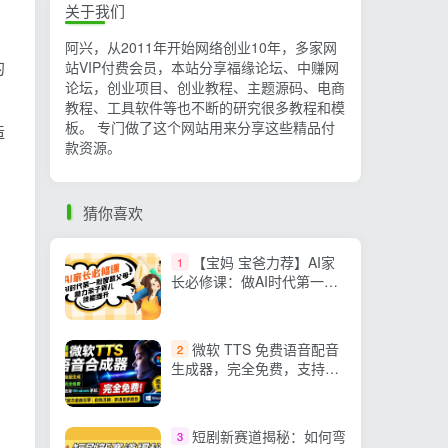
关于我们
阿兴，从2011年开始网络创业10年，多家网
的
站VIP付费会员，本站分享福缘论坛、中赚网
论坛，创业项目、创业教程、主题源码、电商
教程、工具软件等也不断的研究很多教程和模
板。 专门做了这个网站用来分享这些精品付
造
款资源。
猜你喜欢
【宝妈 宝爸力荐】AI家
1
长必修课：做AI时代第一批
智慧父母，助力亲子育儿…
微软 TTS 免费语音配音
2
生成器，完全免费，支持多
语音、多音色选择，
Windows系统专用 TTS语音
合成器
短剧新赛道揭秘：如何弯
3