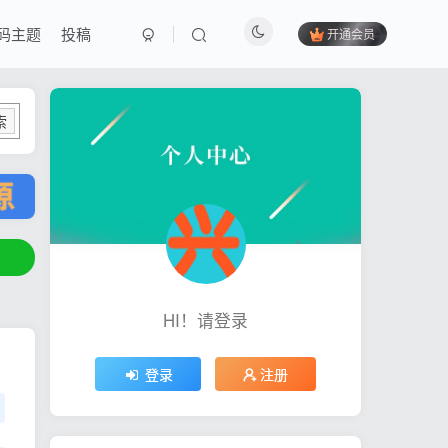
码主题
投稿
开通会员
索
HI！请登录
登录
注册