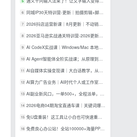
通义千问输入法来了！让文字输入变得如此简单，最快 300 字/分，AI 自动润色，说话秒变工整文字
5
同城IP30天特训营-更新｜拍摄剪辑+脚本文案+引流成交，打爆本地流量提升门店业绩实操教学
6
2026抖店运营新课｜8月更新｜不动销起店+商品卡爆发｜达人玩法+店群批量复制｜轻松玩转抖音小店全域流量
7
2026亚马逊实战通关特训营-2026更新，多维选品+渐进式打法+AI应用，从0到1打造盈利店铺
8
AI CodeX实战课｜Windows/Mac 本地部署｜API 对接调通｜Skill 自制｜漫剧剪辑｜网站 VR 项目｜AI项目落地全教程
9
AI Agent智能体全阶实战课；从原理到实操全程手把手，无需编程基础也能搭建自动运行的智能体
10
AI自媒体实操变现课｜大白话教学，从短剧漫剧到动画制作，零基础也能掌握爆款内容创作与变现全流程
11
AI算力广告业务｜AI时代个人或工作室新赛道
12
AI副业新风口，一单500+，全程派单，0门槛直接干
13
2026电商04期淘宝直通车课｜关键词爆打矩阵，多计划低出价，新品爆款差异化投放实操教学
14
免U盘重装！这工具让小白也可快速重装 Windows，支持无人值守配置，数据无忧 CmzPrep_Rev2
15
免费良心办公站！全站100000+海量PPT素材免费下载，每日更新，分类清晰，免注册登录下载 爱PPT网
16