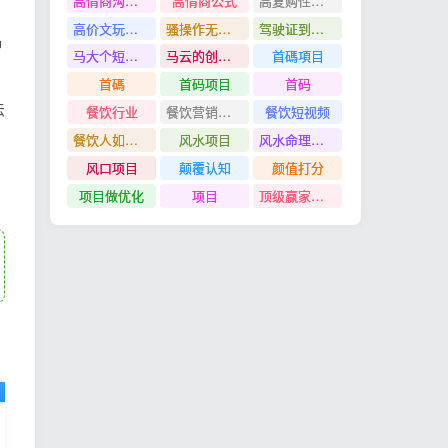
高情商沟通管理课
高情商公式
高复购性行业
高价文玩众筹分红项目
骚操作无脑裂变
驾驶证到期换证
种
马大个短视频投放课
马云的创业故事
首碼項目
首碼
首码项目
首码
法
餐饮行业
餐饮营销管理特训班
餐饮短视频
餐饮人如何用团购给门店拓客
风水项目
风水命理项目
风口项目
颠覆认知
颜值打分
项目做优化
项目
顶级赢家思维