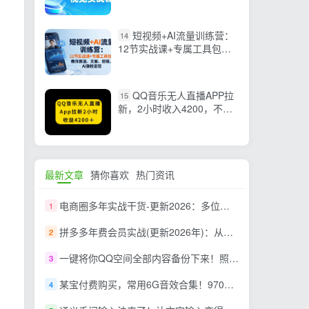
踪，掌握特效技术月接单3
万+
短视频+AI流量训练营：
14
12节实战课+专属工具包，
教你赛道、文案、剪辑、AI
涨粉变现
QQ音乐无人直播APP拉
15
新，2小时收入4200，不封
号新玩法
最新文章
猜你喜欢
热门资讯
电商圈多年实战干货-更新2026：多位资深师兄实战干货/覆盖全域平台，中小卖家可复制的盈利指南
1
拼多多年费会员实战(更新2026年)：从基础到高阶盈利，干货拉满，帮你建立稳定盈利运营知识体系
2
一键将你QQ空间全部内容备份下来！照片 / 视频 /动态信息全存本地，Github最新开源项目 QzoneArchive
3
某宝付费购买，常用6G音效合集！970+首宣传片背景音乐，无版权可商用大气素材，分类清晰，高质量内容
4