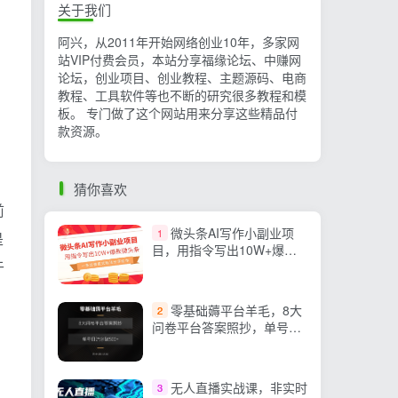
关于我们
阿兴，从2011年开始网络创业10年，多家网
站VIP付费会员，本站分享福缘论坛、中赚网
论坛，创业项目、创业教程、主题源码、电商
教程、工具软件等也不断的研究很多教程和模
板。 专门做了这个网站用来分享这些精品付
款资源。
猜你喜欢
前
微头条AI写作小副业项
1
是
目，用指令写出10W+爆款
于
微头条，一条龙傻瓜式玩
法…
零基础薅平台羊毛，8大
2
问卷平台答案照抄，单号日
流水破500+
无人直播实战课，非实时
3