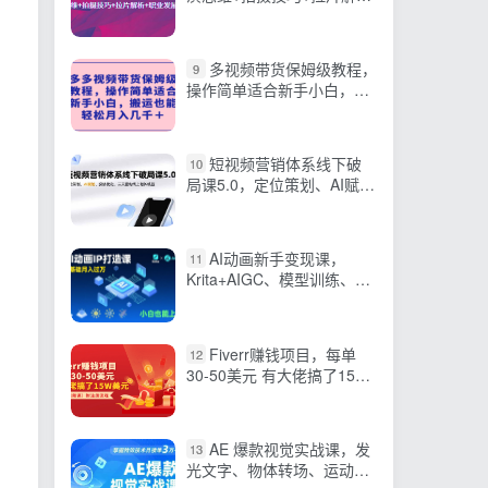
+职业发展建议
多视频带货保姆级教程，
9
操作简单适合新手小白，搬
运也能轻松月入几千＋
短视频营销体系线下破
10
局课5.0，定位策划、AI赋
能、投放优化，三天重构线
上增长模型
AI动画新手变现课，
11
Krita+AIGC、模型训练、商
单资源，零基础月入过万，
小白也能上手
Fiverr赚钱项目，每单
12
30-50美元 有大佬搞了15W
美元
AE 爆款视觉实战课，发
13
光文字、物体转场、运动跟