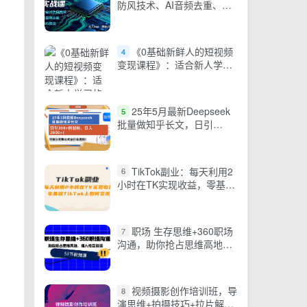
防风技术、AI音频去重、
OBS推流，建立技术壁垒，
月入5w+（更新2026）
《0基础新鲜人的短视频
4
变现课程》：适合新人学习
的短视频变现课（10节课）
25年5月最新Deepseek
5
批量做知乎长文，日引
300+创业粉，日入2000+！
可复…
TikTok副业：每天利用2
6
小时在TK实现收益，零基础
TikTok上如何变现，34节程
职场 生存思维+360职场
7
沟通，助你抢占思维高地，
懂人性会说话
视频摄影创作培训班，导
8
演思维+拍摄技巧+拉片解析