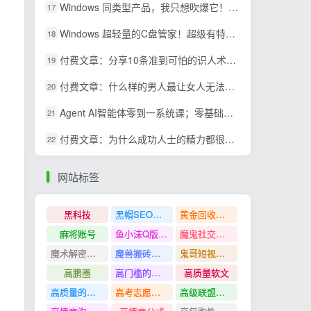
Windows 同类型产品，我只想吹爆它！把听歌变成了一场沉浸式视听现场，支持多平台歌单播放 Mineradio
17
Windows 超轻量的C盘管家！超级有特点，支持磁盘分析及清理提醒，2M大小体积，完全免费 C盘管家
18
付费文章：分享10条准到可怕的识人术术，希望能帮到大家。
19
付费文章：什么样的男人最让女人无法抵抗？
20
Agent AI智能体零到一系统课；零基础也能学会自动化实战，从核心概念到Coze工作流搭建完整覆盖
21
付费文章：为什么成功人士的精力都很旺盛？
22
网站标签
黑科技
黑帽SEO案例分析
黄金回收奢侈品
麻将账号
鱼小沫Q版人物团练课
魔鬼社交实战课全套课程
魔术解密教程
魔兽搬砖搞钱
鬼哥短视频底层逻辑
高鹏圈
高门槛的生意
高质量软文
高质量的问答和知识分享
高考志愿填报
高级联盟营销教程