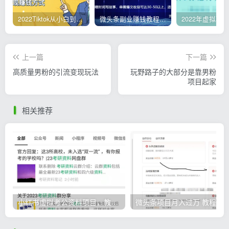
2022Tiktok从小白到精英实操，0-1保姆级实操全程无忧，多种变现赚钱方式
微头条副业赚钱教程，项目单号单天做到50-100+收益
上一篇
下一篇
高质量男粉的引流变现玩法
玩野路子的大部分是靠男粉
项目起家
相关推荐
小红书虚拟考公资料项目，教资项目轻松月入过万的核心玩法
微头条