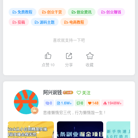
免费教程
创业干货
创业资讯
创业赚钱
投稿
源码主题
电商教程
喜欢就支持一下吧
点赞
10
分享
收藏
阿兴说钱
关注
0
1.6W+
0
148
1948W+
思维懒惰穷三代 , 行为懒惰毁一生 !