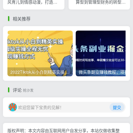
风育儿到情感动漫，打造爆
算型到管理型财务的转型，
款账号,日播放量破百万
助力企业利润提升30%
相关推荐
2022Tiktok从小白到精英实操，0-1保姆级实操全程无忧，多种变现赚钱方式
微
评论
抢沙发
欢迎您留下宝贵的见解！
提交
版权声明：本文内容由互联网用户自发分享，本站仅做收集整