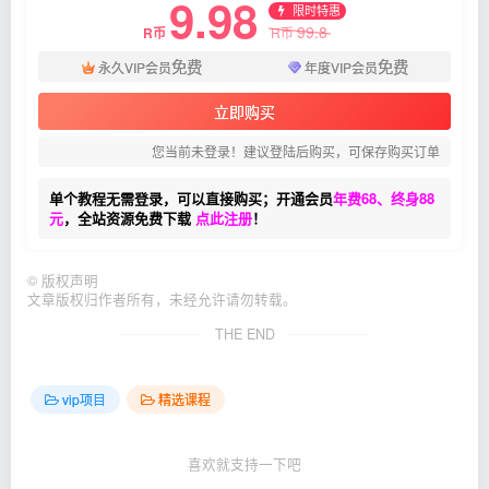
9.98
限时特惠
99.8
R币
R币
免费
免费
永久VIP会员
年度VIP会员
立即购买
您当前未登录！建议登陆后购买，可保存购买订单
单个教程无需登录，可以直接购买；开通会员
年费68、终身88
元
，全站资源免费下载
点此注册
！
©
版权声明
文章版权归作者所有，未经允许请勿转载。
THE END
vip项目
精选课程
喜欢就支持一下吧