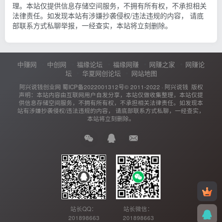
理。本站仅提供信息存储空间服务，不拥有所有权，不承担相关
法律责任。如发现本站有涉嫌抄袭侵权/违法违规的内容， 请底
部联系方式私聊举报，一经查实，本站将立刻删除。
中赚网
中创网
福缘论坛
福缘网赚
网赚之家
网赚论
坛
华夏网创论坛
网站地图
阿兴说钱创业网
蜀ICP备2022001312号
© 2011-2022 ·
阿兴说钱
版权
声明：本站内容由互联网用户自发分享，本站仅做收集整理，本站仅提
供信息存储空间服务，不拥有所有权，不承担相关法律责任。如发现本
站有涉嫌抄袭侵权/违法违规的内容， 请底部联系方式私聊，一经查实，
本站将立刻删除。
站长QQ：
站长微信：
201898663
201898663