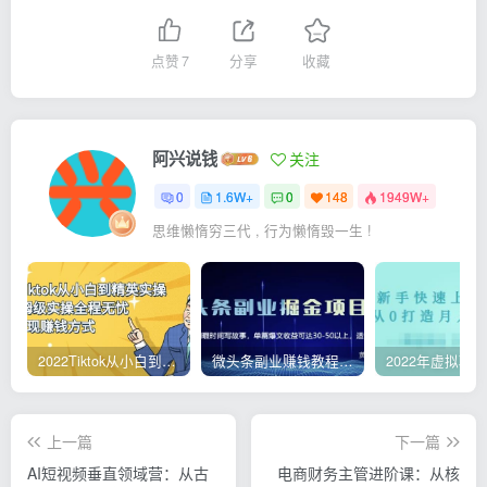
点赞
7
分享
收藏
阿兴说钱
关注
0
1.6W+
0
148
1949W+
思维懒惰穷三代 , 行为懒惰毁一生 !
2022Tiktok从小白到精英实操，0-1保姆级实操全程无忧，多种变现赚钱方式
微头条副业赚钱教程，项目单号单天做到50-100+收益
上一篇
下一篇
AI短视频垂直领域营：从古
电商财务主管进阶课：从核