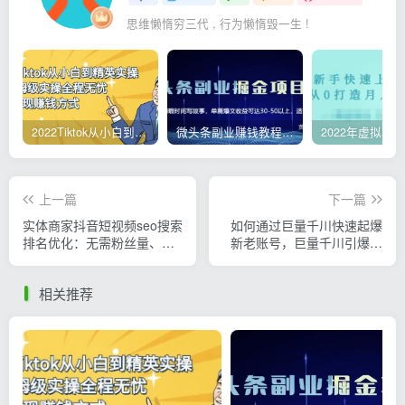
思维懒惰穷三代 , 行为懒惰毁一生 !
2022Tiktok从小白到精英实操，0-1保姆级实操全程无忧，多种变现赚钱方式
微头条副业赚钱教程，项目单号单天做到50-100+收益
上一篇
下一篇
实体商家抖音短视频seo搜索
如何通过巨量千川快速起爆
排名优化：无需粉丝量、无
新老账号，巨量千川引爆直
需播放量、也能爆单
播间线上速成班
相关推荐