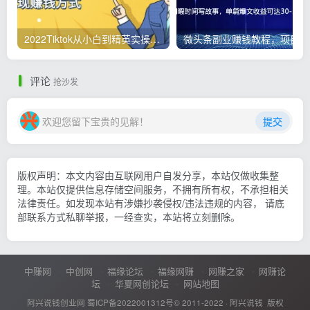
2022Tiktok从小白到精英实操，0-1保姆级实操全程无忧，多种变现赚钱方式
微
评论
抢沙发
欢迎您留下宝贵的见解！
提交
版权声明：本文内容由互联网用户自发分享，本站仅做收集整
理。本站仅提供信息存储空间服务，不拥有所有权，不承担相关
法律责任。如发现本站有涉嫌抄袭侵权/违法违规的内容， 请底
部联系方式私聊举报，一经查实，本站将立刻删除。
中赚网
中创网
福缘论坛
福缘网赚
网赚之家
网赚论
坛
华夏网创论坛
网站地图
阿兴说钱创业网
蜀ICP备2022001312号
© 2011-2022 ·
阿兴说钱
版权