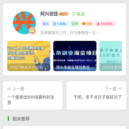
阿兴说钱
关注
0
1.6W+
0
148
1948W+
思维懒惰穷三代 , 行为懒惰毁一生 !
2022Tiktok从小白到精英实操，0-1保姆级实操全程无忧，多种变现赚钱方式
微头条副业赚钱教程，项目单号单天做到50-100+收益
上一篇
下一篇
一个能卖出500倍暴利的生
干吧，多干点日子就好过了
意
相关推荐