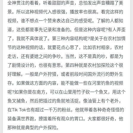
全神贯注的看着，听着甜甜的声音，总怕发出声音糟蹋了美
景。所以这种视频代入感很强，播放率也很高。看完这样的
视频，谁不想点一个赞来表达自己的感受呢。了解的人都知
道，这些都是事先记录和准备的。但是这种内容呢?有人弄歪
了，我就不具体说了。第三种内容结构呢?是关于在农村加情
节的这种视频的话，就要花点心思了，比如农村相亲，农村
走访，还有婆媳之间的争吵。当然，这不是真的吵，都是为
了剧情设计的，也很有意思。第四种就是农村加探险这个很
好理解。一般是户外狩猎，或者前段时间国外流行的野外生
存。如果做这方面的内容，能不能做一些在河里钓鱼的视频
呢?如果你是在南方，可以在山里用竹子砍一个鱼叉，用这个
鱼叉捕鱼，然后把插过的鱼就地活捉。像油管上有个老外，
在Tik Tok也有超过一千万的粉丝。他就带着各种奇奇怪怪的
装备满世界跑，撩拨着所有观众的胃口。大家都很好奇，他
那种就是典型的户外探险。