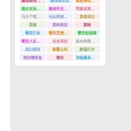
高情商沟通管理课
高情商公式
高复购性行业
高价文玩众筹分红项目
骚操作无脑裂变
驾驶证到期换证
马大个短视频投放课
马云的创业故事
首碼項目
首碼
首码项目
首码
餐饮行业
餐饮营销管理特训班
餐饮短视频
餐饮人如何用团购给门店拓客
风水项目
风水命理项目
风口项目
颠覆认知
颜值打分
项目做优化
项目
顶级赢家思维