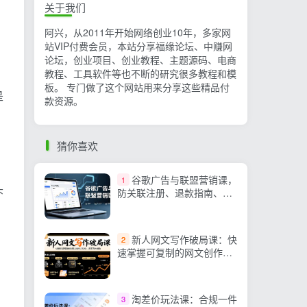
关于我们
阿兴，从2011年开始网络创业10年，多家网
站VIP付费会员，本站分享福缘论坛、中赚网
论坛，创业项目、创业教程、主题源码、电商
教程、工具软件等也不断的研究很多教程和模
板。 专门做了这个网站用来分享这些精品付
是
款资源。
猜你喜欢
谷歌广告与联盟营销课，
1
头
防关联注册、退款指南、流
量追踪，全链路实战，月收
益达5000美元+
新人网文写作破局课：快
2
速掌握可复制的网文创作方
法论，实现写作创收
淘差价玩法课：合规一件
3