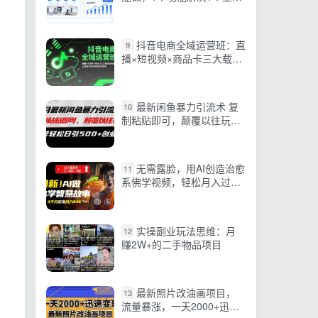
问题，内容生产效率提升10
倍
抖音电商全域运营班：直
9
播×短视频×商品卡三大载体
协同策略，从流量不确定到
确定性增长
最新闲鱼暴力引流术 复
10
制粘贴即可，颠覆以往玩法
单号轻松日引500+创业粉
无需露脸，用AI创造治愈
11
系佛学视频，轻松月入过
W【揭秘】
实操副业玩法思维：月
12
赚2W+的二手物品项目
最新照片改油画项目，
13
流量暴涨，一天2000+迅速