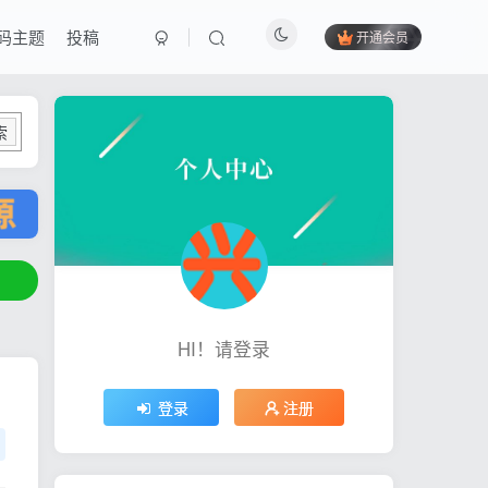
码主题
投稿
开通会员
索
HI！请登录
登录
注册