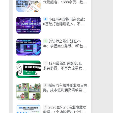
代发起店，1688拿货、数据
化选品、低价推广，新手稳
健盈利(更新4月)
小红书AI虚拟电商实战：
4
0基础打造睡后收入，不用
囤货0投流，单月入1W+，
一次创作反复变现
剪辑师全能实战班25
5
年：掌握商业剪辑、AE包
装、专业调色，学完即可接
单，实现月收入2-5万
12月最新加速器变现，
6
多劳多得，不再为流量发
愁，一步手机轻松日入
1000+
摇头汽车摆件副业项目思
7
路，成本低利润高简单易上
手，玩法无私分享给你
2026豆包2.0商业隐藏功
8
能课，1个功能解决1个生意