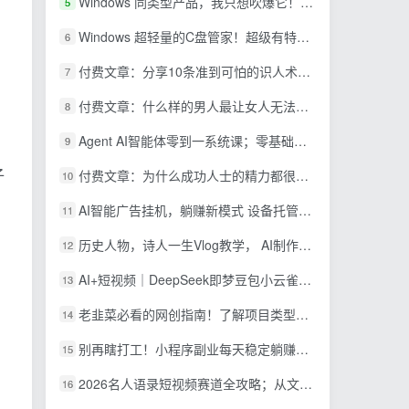
Windows 同类型产品，我只想吹爆它！把听歌变成了一场沉浸式视听现场，支持多平台歌单播放 Mineradio
5
Windows 超轻量的C盘管家！超级有特点，支持磁盘分析及清理提醒，2M大小体积，完全免费 C盘管家
6
付费文章：分享10条准到可怕的识人术术，希望能帮到大家。
7
付费文章：什么样的男人最让女人无法抵抗？
8
Agent AI智能体零到一系统课；零基础也能学会自动化实战，从核心概念到Coze工作流搭建完整覆盖
9
子
付费文章：为什么成功人士的精力都很旺盛？
10
AI智能广告挂机，躺赚新模式 设备托管运行，解放双手持续变现
11
历史人物，诗人一生Vlog教学， AI制作丨伙伴计划丨精选收益丨商单收徒 ，新领域红利期，抓紧做
12
AI+短视频｜DeepSeek即梦豆包小云雀全工具教学，从账号定位到剪映剪辑，零基础也能快速上手做爆款
13
老韭菜必看的网创指南！了解项目类型，才能找到好的项目，才能拿到想要的结果
14
别再瞎打工！小程序副业每天稳定躺赚200+
15
2026名人语录短视频赛道全攻略；从文案撰写到声音克隆部署，系统掌握涨粉变现双赢制作技术
16