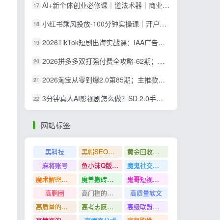
AI+新个体创业必修课｜道法术器｜商业逻辑·小红书流量·AI智能体｜低成本打造个人变现小生意全套教学
17
小红书乘风投放-100分钟实操课｜开户返点·标准投搭建·莱卡定向，新店建模撬动笔记自然流量全套教学
18
2026TikTok短剧出海实战课：IAA广告分账×IAP付费变现×账号搭建×平台规则×双轨爆发×回款全流程
19
2026拼多多双打强付费全攻略-62期；成本推广加托管双剑合璧，系统讲解7种付费玩法优劣势与选择策略
20
2026淘宝从零到爆2.0第85期；主推款五项高权重初始设置，改销量评晒秒单快速破零积累基础权重
21
3分钟真人AI影视剧怎么做？SD 2.0手把手完整制作流程｜Higgsfield 14天SD 2.0/2.5无限生成
22
网站标签
黑科技
黑帽SEO案例分析
黄金回收奢侈品
麻将账号
鱼小沫Q版人物团练课
魔鬼社交实战课全套课程
魔术解密教程
魔兽搬砖搞钱
鬼哥短视频底层逻辑
高鹏圈
高门槛的生意
高质量软文
高质量的问答和知识分享
高考志愿填报
高级联盟营销教程