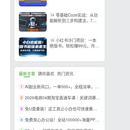
变现！
零基础Coze实战：从功
14
能解析到三步构建法，7天
开发可商用Bot 单月营收3万
+
小红书冷门项目：一本
15
绝版书，轻松赚99元，月入
2W＋不是梦！
最新文章
猜你喜欢
热门资讯
AI副业新风口，一单500+，全程派单，0门槛直接干
1
2026电商04期淘宝直通车课｜关键词爆打矩阵，多计划低出价，新品爆款差异化投放实操教学
2
免U盘重装！这工具让小白也可快速重装 Windows，支持无人值守配置，数据无忧 CmzPrep_Rev2
3
免费良心办公站！全站100000+海量PPT素材免费下载，每日更新，分类清晰，免注册登录下载 爱PPT网
4