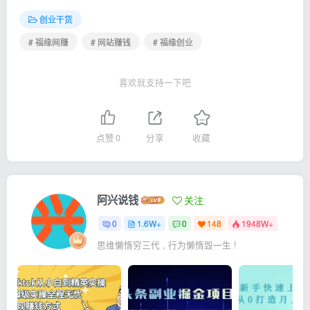
创业干货
# 福缘网赚
# 网站赚钱
# 福缘创业
喜欢就支持一下吧
点赞
0
分享
收藏
阿兴说钱
关注
0
1.6W+
0
148
1948W+
思维懒惰穷三代 , 行为懒惰毁一生 !