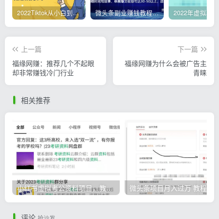
2022Tiktok从小白到精英实操，0-1保姆级实操全程无忧，多种变现赚钱方式
微头条副业赚钱教程，项目单号单天做到50-100+收益
上一篇
下一篇
福缘网赚：推荐几个不起眼
福缘网赚为什么会被广告主
却非常赚钱冷门行业
青睐
相关推荐
小红书虚拟考公资料项目，教资项目轻松月入过万的核心玩法
微头条
评论
抢沙发