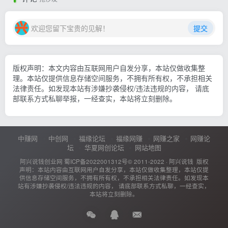
欢迎您留下宝贵的见解！
提交
版权声明：本文内容由互联网用户自发分享，本站仅做收集整
理。本站仅提供信息存储空间服务，不拥有所有权，不承担相关
法律责任。如发现本站有涉嫌抄袭侵权/违法违规的内容， 请底
部联系方式私聊举报，一经查实，本站将立刻删除。
中赚网
中创网
福缘论坛
福缘网赚
网赚之家
网赚论
坛
华夏网创论坛
网站地图
阿兴说钱创业网
蜀ICP备2022001312号
© 2011-2022 ·
阿兴说钱
版权
声明：本站内容由互联网用户自发分享，本站仅做收集整理，本站仅提
供信息存储空间服务，不拥有所有权，不承担相关法律责任。如发现本
站有涉嫌抄袭侵权/违法违规的内容， 请底部联系方式私聊，一经查实，
本站将立刻删除。