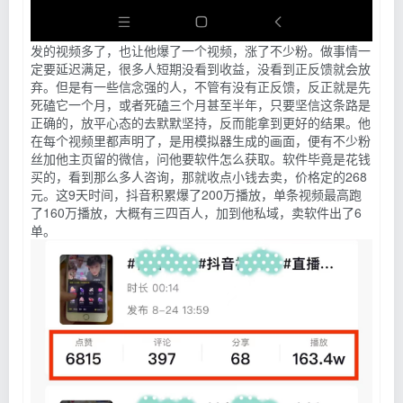
发的视频多了，也让他爆了一个视频，涨了不少粉。做事情一
定要延迟满足，很多人短期没看到收益，没看到正反馈就会放
弃。但是有一些信念强的人，不管有没有正反馈，反正就是先
死磕它一个月，或者死磕三个月甚至半年，只要坚信这条路是
正确的，放平心态的去默默坚持，反而能拿到更好的结果。他
在每个视频里都声明了，是用模拟器生成的画面，便有不少粉
丝加他主页留的微信，问他要软件怎么获取。软件毕竟是花钱
买的，看到那么多人咨询，那就收点小钱去卖，价格定的268
元。这9天时间，抖音积累爆了200万播放，单条视频最高跑
了160万播放，大概有三四百人，加到他私域，卖软件出了6
单。