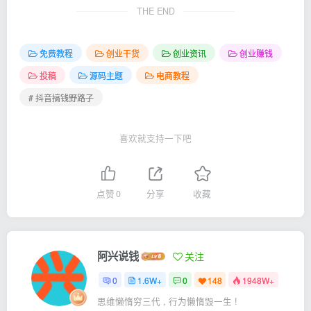
THE END
免费教程
创业干货
创业资讯
创业赚钱
投稿
源码主题
电商教程
# 抖音搞钱野路子
喜欢就支持一下吧
点赞
0
分享
收藏
阿兴说钱
关注
0
1.6W+
0
148
1948W+
思维懒惰穷三代 , 行为懒惰毁一生 !