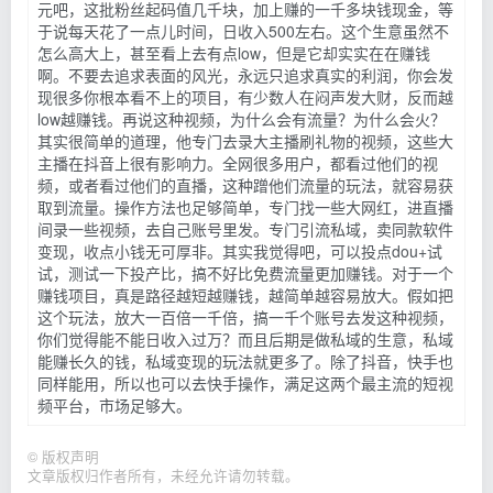
元吧，这批粉丝起码值几千块，加上赚的一千多块钱现金，等
于说每天花了一点儿时间，日收入500左右。这个生意虽然不
怎么高大上，甚至看上去有点low，但是它却实实在在赚钱
啊。不要去追求表面的风光，永远只追求真实的利润，你会发
现很多你根本看不上的项目，有少数人在闷声发大财，反而越
low越赚钱。再说这种视频，为什么会有流量？为什么会火？
其实很简单的道理，他专门去录大主播刷礼物的视频，这些大
主播在抖音上很有影响力。全网很多用户，都看过他们的视
频，或者看过他们的直播，这种蹭他们流量的玩法，就容易获
取到流量。操作方法也足够简单，专门找一些大网红，进直播
间录一些视频，去自己账号里发。专门引流私域，卖同款软件
变现，收点小钱无可厚非。其实我觉得吧，可以投点dou+试
试，测试一下投产比，搞不好比免费流量更加赚钱。对于一个
赚钱项目，真是路径越短越赚钱，越简单越容易放大。假如把
这个玩法，放大一百倍一千倍，搞一千个账号去发这种视频，
你们觉得能不能日收入过万？而且后期是做私域的生意，私域
能赚长久的钱，私域变现的玩法就更多了。除了抖音，快手也
同样能用，所以也可以去快手操作，满足这两个最主流的短视
频平台，市场足够大。
©
版权声明
文章版权归作者所有，未经允许请勿转载。