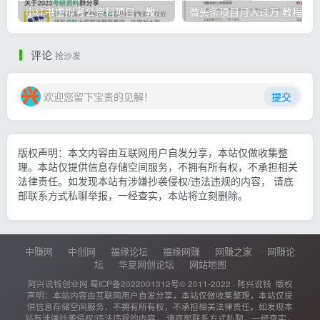
小红书虚拟考公资料项目，教资项目轻松月入过万的核心玩法
微头条
评论
抢沙发
欢迎您留下宝贵的见解！
提交
版权声明：本文内容由互联网用户自发分享，本站仅做收集整
理。本站仅提供信息存储空间服务，不拥有所有权，不承担相关
法律责任。如发现本站有涉嫌抄袭侵权/违法违规的内容， 请底
部联系方式私聊举报，一经查实，本站将立刻删除。
中赚网
中创网
福缘论坛
福缘网赚
网赚之家
网赚论
坛
华夏网创论坛
网站地图
阿兴说钱创业网
蜀ICP备2022001312号
© 2011-2022 ·
阿兴说钱
版权
声明：本站内容由互联网用户自发分享，本站仅做收集整理，本站仅提
供信息存储空间服务，不拥有所有权，不承担相关法律责任。如发现本
站有涉嫌抄袭侵权/违法违规的内容， 请底部联系方式私聊，一经查实，