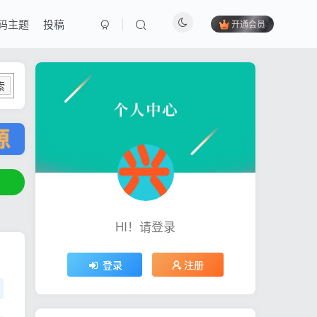
码主题
投稿
开通会员
索
HI！请登录
登录
注册