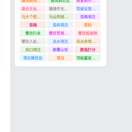
高情商沟通管理课
高情商公式
高复购性行业
高价文玩众筹分红项目
骚操作无脑裂变
驾驶证到期换证
马大个短视频投放课
马云的创业故事
首碼項目
首碼
首码项目
首码
餐饮行业
餐饮营销管理特训班
餐饮短视频
餐饮人如何用团购给门店拓客
风水项目
风水命理项目
风口项目
颠覆认知
颜值打分
项目做优化
项目
顶级赢家思维