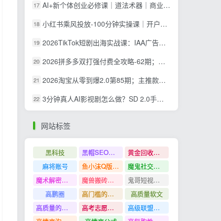
AI+新个体创业必修课｜道法术器｜商业逻辑·小红书流量·AI智能体｜低成本打造个人变现小生意全套教学
17
小红书乘风投放-100分钟实操课｜开户返点·标准投搭建·莱卡定向，新店建模撬动笔记自然流量全套教学
18
2026TikTok短剧出海实战课：IAA广告分账×IAP付费变现×账号搭建×平台规则×双轨爆发×回款全流程
19
2026拼多多双打强付费全攻略-62期；成本推广加托管双剑合璧，系统讲解7种付费玩法优劣势与选择策略
20
2026淘宝从零到爆2.0第85期；主推款五项高权重初始设置，改销量评晒秒单快速破零积累基础权重
21
3分钟真人AI影视剧怎么做？SD 2.0手把手完整制作流程｜Higgsfield 14天SD 2.0/2.5无限生成
22
网站标签
黑科技
黑帽SEO案例分析
黄金回收奢侈品
麻将账号
鱼小沫Q版人物团练课
魔鬼社交实战课全套课程
魔术解密教程
魔兽搬砖搞钱
鬼哥短视频底层逻辑
高鹏圈
高门槛的生意
高质量软文
高质量的问答和知识分享
高考志愿填报
高级联盟营销教程