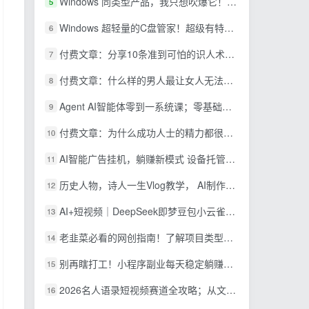
Windows 同类型产品，我只想吹爆它！把听歌变成了一场沉浸式视听现场，支持多平台歌单播放 Mineradio
5
Windows 超轻量的C盘管家！超级有特点，支持磁盘分析及清理提醒，2M大小体积，完全免费 C盘管家
6
付费文章：分享10条准到可怕的识人术术，希望能帮到大家。
7
付费文章：什么样的男人最让女人无法抵抗？
8
Agent AI智能体零到一系统课；零基础也能学会自动化实战，从核心概念到Coze工作流搭建完整覆盖
9
付费文章：为什么成功人士的精力都很旺盛？
10
AI智能广告挂机，躺赚新模式 设备托管运行，解放双手持续变现
11
历史人物，诗人一生Vlog教学， AI制作丨伙伴计划丨精选收益丨商单收徒 ，新领域红利期，抓紧做
12
AI+短视频｜DeepSeek即梦豆包小云雀全工具教学，从账号定位到剪映剪辑，零基础也能快速上手做爆款
13
老韭菜必看的网创指南！了解项目类型，才能找到好的项目，才能拿到想要的结果
14
别再瞎打工！小程序副业每天稳定躺赚200+
15
2026名人语录短视频赛道全攻略；从文案撰写到声音克隆部署，系统掌握涨粉变现双赢制作技术
16