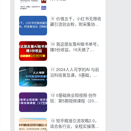
价值五千，小红书无限收
9
藏引流创业粉，附采集协议
【揭秘】
我这朋友靠AI做书单号，
10
赚3份收益，16天搞了
91242.66元？
2024人人可学的AI 与前
11
沿科技普及课，0基础，不
限背景通俗易懂，深入浅
出-54节
0基础商业短视频·创作
12
班：第5期视频课程（23节
课）
知乎精准引流攻略2.0，
13
适合各行业，全程实操落地