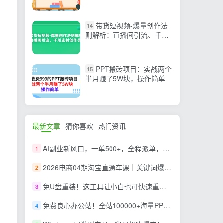
演示（16节课）
带货短视频-爆量创作法
14
则解析：直播间引流、千川
素材创作等
PPT搬砖项目：实战两个
15
半月赚了5W块，操作简单
最新文章
猜你喜欢
热门资讯
AI副业新风口，一单500+，全程派单，0门槛直接干
1
2026电商04期淘宝直通车课｜关键词爆打矩阵，多计划低出价，新品爆款差异化投放实操教学
2
免U盘重装！这工具让小白也可快速重装 Windows，支持无人值守配置，数据无忧 CmzPrep_Rev2
3
免费良心办公站！全站100000+海量PPT素材免费下载，每日更新，分类清晰，免注册登录下载 爱PPT网
4