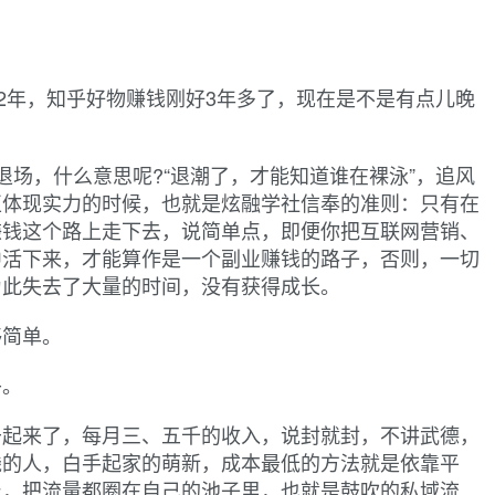
22年，知乎好物赚钱刚好3年多了，现在是不是有点儿晚
退场，什么意思呢?“退潮了，才能知道谁在裸泳”，追风
正体现实力的时候，也就是炫融学社信奉的准则：只有在
赚钱这个路上走下去，说简单点，即便你把互联网营销、
中活下来，才能算作是一个副业赚钱的路子，否则，一切
为此失去了大量的时间，没有获得成长。
够简单。
乎。
于起来了，每月三、五千的收入，说封就封，不讲武德，
钱的人，白手起家的萌新，成本最低的方法就是依靠平
台，把流量都圈在自己的池子里，也就是鼓吹的私域流