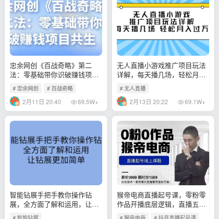
忠余网创《百战奇略》第二
无人直播小游戏推广项目玩法
法：零基础带你识破赚钱项目
详解，每天播几场，轻松月入
共生
一万+
# 忠余网创
# 百战奇略
# 无人直播
2月11日 20:40
2月13日 20:22
69.5W+
69.1W+
智能钻展手把手教你操作钻
猴帝电商直播起号课，零粉零
展，全方面了解和运用，让钻
作品开播底层逻辑，直播五天
展更加简单
打爆广场流量
# 智能钻展
# 猴帝电商
# 抖音直播起号课