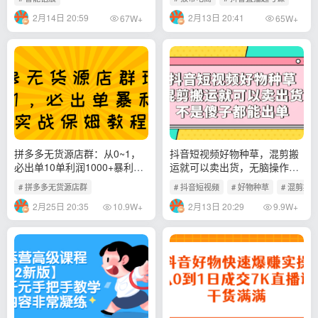
2月14日 20:59
2月13日 20:41
67W+
65W+
拼多多无货源店群：从0~1，
抖音短视频好物种草，混剪搬
必出单10单利润1000+暴利玩
运就可以卖出货，无脑操作日
法，36节实战保姆教程
赚300+
# 拼多多无货源店群
# 抖音短视频
# 好物种草
# 混剪搬
2月25日 20:35
2月13日 20:29
10.9W+
9.9W+