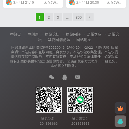
3月4日 21:10
2月11日 20:30
9.7W+
9.7W+
1
2
3
…
800
中赚网
中创网
福缘论坛
福缘网赚
网赚之家
网赚论
坛
华夏网创论坛
网站地图
阿兴说钱创业网
蜀ICP备2022001312号
© 2011-2022 ·
阿兴说钱
版权
声明：本站内容由互联网用户自发分享，本站仅做收集整理，本站仅提
供信息存储空间服务，不拥有所有权，不承担相关法律责任。如发现本
站有涉嫌抄袭侵权/违法违规的内容， 请底部联系方式私聊，一经查实，
本站将立刻删除。
站长QQ：
站长微信：
201898663
201898663