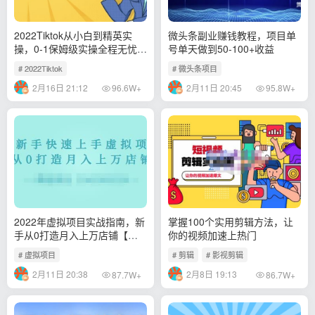
2022Tiktok从小白到精英实
微头条副业赚钱教程，项目单
操，0-1保姆级实操全程无忧，
号单天做到50-100+收益
多种变现赚钱方式
# 2022Tiktok
# 微头条项目
2月16日 21:12
2月11日 20:45
96.6W+
95.8W+
2022年虚拟项目实战指南，新
掌握100个实用剪辑方法，让
手从0打造月入上万店铺【视
你的视频加速上热门
频课程】
# 虚拟项目
# 剪辑
# 影视剪辑
2月11日 20:38
2月8日 19:13
87.7W+
86.7W+