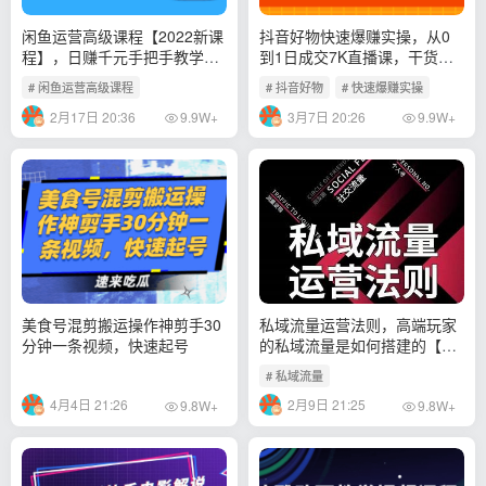
闲鱼运营高级课程【2022新课
抖音好物快速爆赚实操，从0
程】，日赚千元手把手教学，
到1日成交7K直播课，干货满
教程内容非常凝练
满
# 闲鱼运营高级课程
# 抖音好物
# 快速爆赚实操
2月17日 20:36
3月7日 20:26
9.9W+
9.9W+
美食号混剪搬运操作神剪手30
私域流量运营法则，高端玩家
分钟一条视频，快速起号
的私域流量是如何搭建的【视
频课程】
# 私域流量
4月4日 21:26
2月9日 21:25
9.8W+
9.8W+