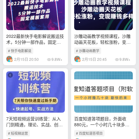
2022最新快手电影解说搬运技
沙雕动画教学视频课程，沙雕
术，5分钟一部作品，固定模
动画天花板，轻松涨粉，变现
板套用
赚钱多样化
# 快手电影解说
# 沙雕动画教学
2月15日 20:50
2月15日 20:45
9.8W+
9.8W+
7天短视频运营训练营：从入
百度知道答项题目，外面收
门到精通，理论、实战、创新
880元，一个小时几十块多劳
一共42节课
多得
# 短视频运营
# 百度知道答项目