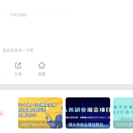
THE END
喜欢就支持一下吧
4
分享
收藏
W+
2022Tiktok从小白到精英实操，0-1保姆级实操全程无忧，多种变现赚钱方式
微头条副业赚钱教程，项目单号单天做到50-100+收益