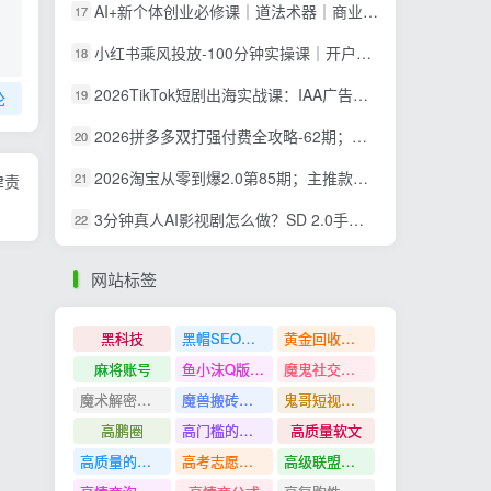
AI+新个体创业必修课｜道法术器｜商业逻辑·小红书流量·AI智能体｜低成本打造个人变现小生意全套教学
17
小红书乘风投放-100分钟实操课｜开户返点·标准投搭建·莱卡定向，新店建模撬动笔记自然流量全套教学
18
2026TikTok短剧出海实战课：IAA广告分账×IAP付费变现×账号搭建×平台规则×双轨爆发×回款全流程
19
论
2026拼多多双打强付费全攻略-62期；成本推广加托管双剑合璧，系统讲解7种付费玩法优劣势与选择策略
20
2026淘宝从零到爆2.0第85期；主推款五项高权重初始设置，改销量评晒秒单快速破零积累基础权重
21
律责
3分钟真人AI影视剧怎么做？SD 2.0手把手完整制作流程｜Higgsfield 14天SD 2.0/2.5无限生成
22
网站标签
黑科技
黑帽SEO案例分析
黄金回收奢侈品
麻将账号
鱼小沫Q版人物团练课
魔鬼社交实战课全套课程
魔术解密教程
魔兽搬砖搞钱
鬼哥短视频底层逻辑
高鹏圈
高门槛的生意
高质量软文
高质量的问答和知识分享
高考志愿填报
高级联盟营销教程