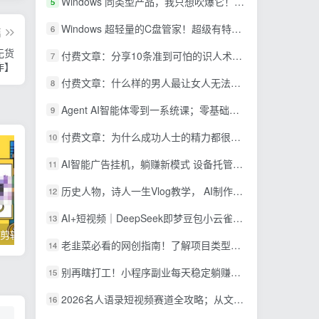
Windows 同类型产品，我只想吹爆它！把听歌变成了一场沉浸式视听现场，支持多平台歌单播放 Mineradio
5
Windows 超轻量的C盘管家！超级有特点，支持磁盘分析及清理提醒，2M大小体积，完全免费 C盘管家
6
篇
无货
付费文章：分享10条准到可怕的识人术术，希望能帮到大家。
7
作】
付费文章：什么样的男人最让女人无法抵抗？
8
Agent AI智能体零到一系统课；零基础也能学会自动化实战，从核心概念到Coze工作流搭建完整覆盖
9
付费文章：为什么成功人士的精力都很旺盛？
10
AI智能广告挂机，躺赚新模式 设备托管运行，解放双手持续变现
11
历史人物，诗人一生Vlog教学， AI制作丨伙伴计划丨精选收益丨商单收徒 ，新领域红利期，抓紧做
12
AI+短视频｜DeepSeek即梦豆包小云雀全工具教学，从账号定位到剪映剪辑，零基础也能快速上手做爆款
13
掌握100个实用剪辑方法，让你的视频加速上热门
忠余网创《百战奇略》第二法：零基础带你识破赚钱项目共生
老韭菜必看的网创指南！了解项目类型，才能找到好的项目，才能拿到想要的结果
14
别再瞎打工！小程序副业每天稳定躺赚200+
15
2026名人语录短视频赛道全攻略；从文案撰写到声音克隆部署，系统掌握涨粉变现双赢制作技术
16