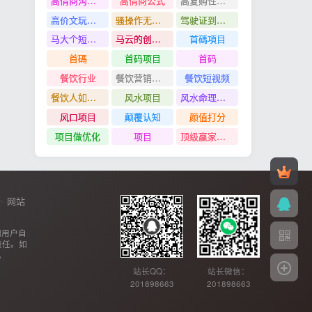
高情商沟通管理课
高情商公式
高复购性行业
高价文玩众筹分红项目
骚操作无脑裂变
驾驶证到期换证
马大个短视频投放课
马云的创业故事
首碼項目
首碼
首码项目
首码
餐饮行业
餐饮营销管理特训班
餐饮短视频
餐饮人如何用团购给门店拓客
风水项目
风水命理项目
风口项目
颠覆认知
颜值打分
项目做优化
项目
顶级赢家思维
网站
网用户自
责任。如
。
站长QQ：
站长微信：
201898663
201898663