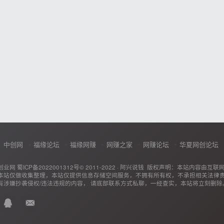
中创网
福缘论坛
福缘网赚
网赚之家
网赚论坛
华夏网创论坛
创业网
蜀ICP备2022001312号
© 2011-2022 ·
阿兴说钱
版权声明：本站内容由互联
本站仅做收集整理，本站仅提供信息存储空间服务，不拥有所有权，不承担相关法律
有涉嫌抄袭侵权/违法违规的内容， 请底部联系方式私聊，一经查实，本站将立刻删除