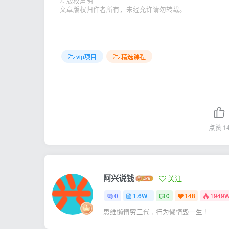
©
版权声明
文章版权归作者所有，未经允许请勿转载。
vip项目
精选课程
点赞
1
阿兴说钱
关注
0
1.6W+
0
148
1949
思维懒惰穷三代 , 行为懒惰毁一生 !