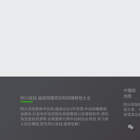
中赚网
地图
阿兴说钱-福缘网赚项目和网赚教程大全
阿兴说钱
阿兴说钱更新中创网,福缘论坛VIP资源,中创网赚教程,
发分享，
自媒体,抖音快手短视频及视频教程以及营销软件,源码,
发现本站
淘宝虚拟资源等,长期更新付费中创网创业项目,学习网
上创业赚钱,首先阿兴说钱,值得信赖！