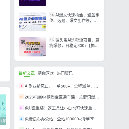
AI爆文快速撸金：涵盖定
14
位、选题、爆文创作等，单
号一天收益几十
微头条AI洗稿流项目，篇
15
篇爆款，日稳定300+【揭
秘】
最新文章
猜你喜欢
热门资讯
AI副业新风口，一单500+，全程派单，0门槛直接干
1
2026电商04期淘宝直通车课｜关键词爆打矩阵，多计划低出价，新品爆款差异化投放实操教学
2
免U盘重装！这工具让小白也可快速重装 Windows，支持无人值守配置，数据无忧 CmzPrep_Rev2
3
免费良心办公站！全站100000+海量PPT素材免费下载，每日更新，分类清晰，免注册登录下载 爱PPT网
4
2022年虚拟项目实战指南，新手从0打造月入上万店铺【视频课程】
掌握100个实用剪辑方法，让你的视频加速上热门
忠余网创《百战奇略》第二法：零基础带你识破赚钱项目共生