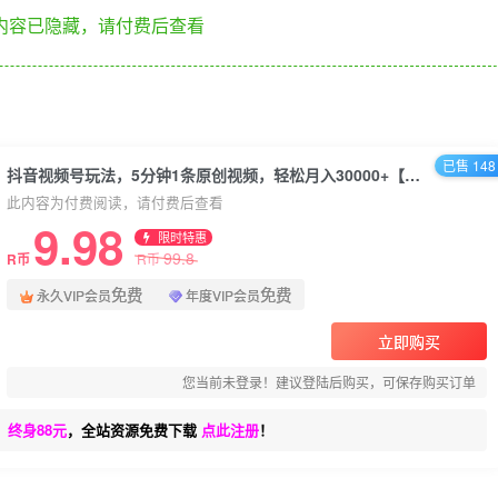
内容已隐藏，请付费后查看
已售 148
抖音视频号玩法，5分钟1条原创视频，轻松月入30000+【独家秘诀，传授赚钱方法】
此内容为付费阅读，请付费后查看
9.98
限时特惠
99.8
R币
R币
免费
免费
永久VIP会员
年度VIP会员
立即购买
您当前未登录！建议登陆后购买，可保存购买订单
、终身88元
，全站资源免费下载
点此注册
！