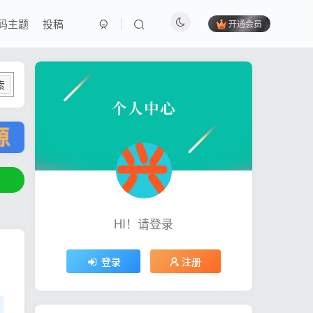
码主题
投稿
开通会员
索
HI！请登录
登录
注册