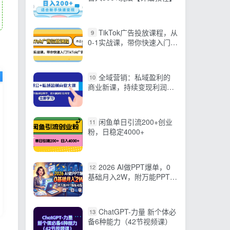
TikTok广告投放课程，从
9
0-1实战课，带你快速入门
TikTok广告投放（30节课）
全域营销：私域盈利的
10
商业新课，持续变现利润，
提高复购率
闲鱼单日引流200+创业
11
粉，日稳定4000+
2026 AI做PPT爆单，0
12
基础月入2W，附万能PPT模
板和指令
ChatGPT-力量 新个体必
13
备6种能力（42节视频课）