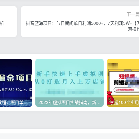
下一
解析
抖音蓝海项目：节日期间单日利润5000+，7天利润5W+【
源操
微头条副业赚钱教程，项目单号单天做到50-100+收益
2022年虚拟项目实战指南，新手从0打造月入上万店铺【视频课程】