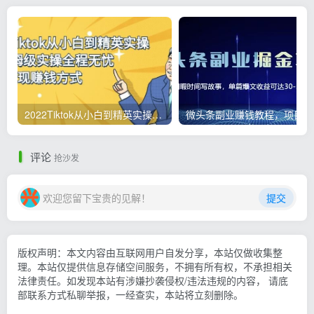
2022Tiktok从小白到精英实操，0-1保姆级实操全程无忧，多种变现赚钱方式
微
评论
抢沙发
欢迎您留下宝贵的见解！
提交
版权声明：本文内容由互联网用户自发分享，本站仅做收集整
理。本站仅提供信息存储空间服务，不拥有所有权，不承担相关
法律责任。如发现本站有涉嫌抄袭侵权/违法违规的内容， 请底
部联系方式私聊举报，一经查实，本站将立刻删除。