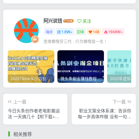
阿兴说钱
关注
0
1.6W+
0
148
1948W+
思维懒惰穷三代 , 行为懒惰毁一生 !
2022Tiktok从小白到精英实操，0-1保姆级实操全程无忧，多种变现赚钱方式
微头条副业赚钱教程，项目单号单天做到50-100+收益
上一篇
下一篇
今日头条创作者老电影搬运
职业文案全体系课：告诉你
法 一天搞几十【附下载+去
每一步具体咋做 没有一句废
重软件】
话（视频课+思维大图）
相关推荐