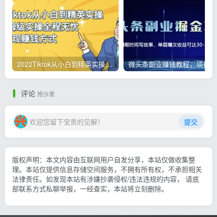
2022Tiktok从小白到精英实操，0-1保姆级实操全程无忧，多种变现赚钱方式
微
评论
抢沙发
欢迎您留下宝贵的见解！
提交
版权声明：本文内容由互联网用户自发分享，本站仅做收集整
理。本站仅提供信息存储空间服务，不拥有所有权，不承担相关
法律责任。如发现本站有涉嫌抄袭侵权/违法违规的内容， 请底
部联系方式私聊举报，一经查实，本站将立刻删除。