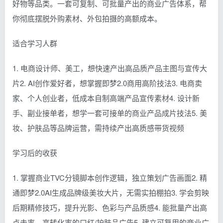
好物等品类。一套可复制、可批量产出的商业广告体系，帮
你彻底摆脱外购素材、外包拍摄的高额成本。
适合学习人群
1. 电商设计师、美工，想快速产出高品质产品主图与宣传大
片2. AI创作爱好者，想掌握即梦2.0商用高阶技法3. 电商卖
家、个人创业者，低成本自制高端产品宣传素材4. 设计新
手、副业接单者，想学一套可接单的商业产品成片技法5. 美
妆、护肤品等品牌运营，需持续产出高质感带货视频
学习后的收获
1. 掌握商业TVC分镜脚本创作逻辑，独立策划广告画面2. 精
通即梦2.0AI生成品牌级美妆大片，无需实拍棚拍3. 学会剪映
后期精修技巧，提升光影、色彩与产品质感4. 能批量产出高
点击率、高转化率的口红/护肤品广告5. 建立可复用的商业广