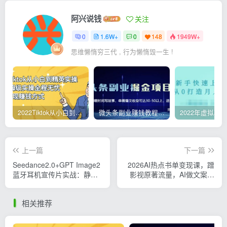
阿兴说钱
关注
0
1.6W+
0
148
1949W+
思维懒惰穷三代 , 行为懒惰毁一生 !
2022Tiktok从小白到精英实操，0-1保姆级实操全程无忧，多种变现赚钱方式
微头条副业赚钱教程，项目单号单天做到50-100+收益
上一篇
下一篇
Seedance2.0+GPT Image2
2026AI热点书单变现课，蹭
蓝牙耳机宣传片实战：静态
影视原著流量，AI做文案素
精修到动态成片，双AI引擎
材，三平台同步带货赚图书
全流程
高佣金
相关推荐