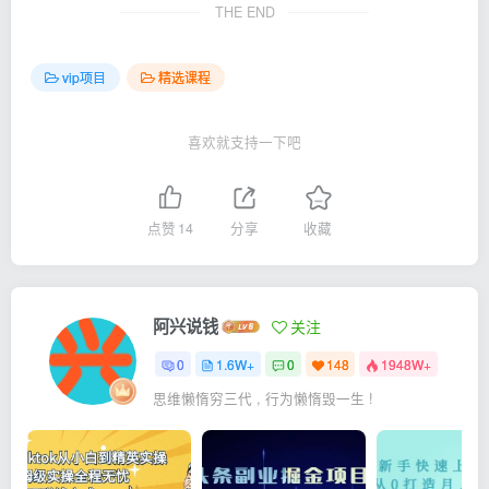
THE END
vip项目
精选课程
喜欢就支持一下吧
点赞
14
分享
收藏
阿兴说钱
关注
0
1.6W+
0
148
1948W+
思维懒惰穷三代 , 行为懒惰毁一生 !