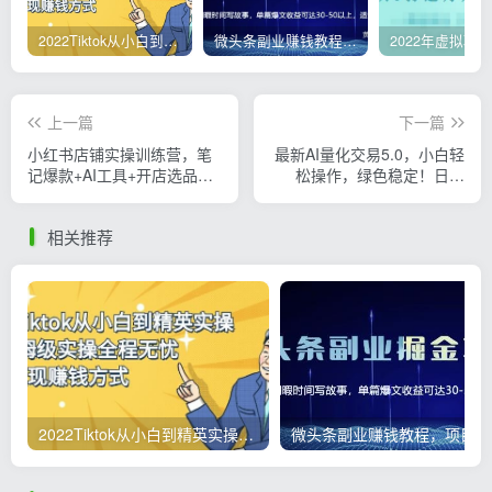
2022Tiktok从小白到精英实操，0-1保姆级实操全程无忧，多种变现赚钱方式
微头条副业赚钱教程，项目单号单天做到50-100+收益
上一篇
下一篇
小红书店铺实操训练营，笔
最新AI量化交易5.0，小白轻
记爆款+AI工具+开店选品全
松操作，绿色稳定！日入
流程教学
1000+
相关推荐
2022Tiktok从小白到精英实操，0-1保姆级实操全程无忧，多种变现赚钱方式
微