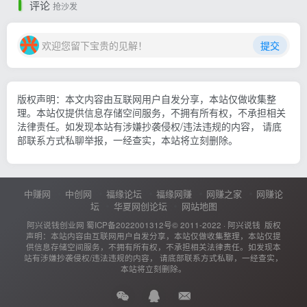
评论
抢沙发
欢迎您留下宝贵的见解！
提交
版权声明：本文内容由互联网用户自发分享，本站仅做收集整
理。本站仅提供信息存储空间服务，不拥有所有权，不承担相关
法律责任。如发现本站有涉嫌抄袭侵权/违法违规的内容， 请底
部联系方式私聊举报，一经查实，本站将立刻删除。
中赚网
中创网
福缘论坛
福缘网赚
网赚之家
网赚论
坛
华夏网创论坛
网站地图
阿兴说钱创业网
蜀ICP备2022001312号
© 2011-2022 ·
阿兴说钱
版权
声明：本站内容由互联网用户自发分享，本站仅做收集整理，本站仅提
供信息存储空间服务，不拥有所有权，不承担相关法律责任。如发现本
站有涉嫌抄袭侵权/违法违规的内容， 请底部联系方式私聊，一经查实，
本站将立刻删除。