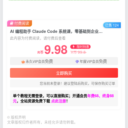
付费阅读
已售 124
AI 编程助手 Claude Code 系统课，零基础到企业实战，Skill 搭建插件开发全流程教学
此内容为付费阅读，请付费后查看
9.98
限时特惠
99.8
R币
R币
免费
免费
永久VIP会员
年度VIP会员
立即购买
您当前未登录！建议登陆后购买，可保存购买订单
单个教程无需登录，可以直接购买；开通会员
年费68、终身88
元
，全站资源免费下载
点此注册
！
©
版权声明
文章版权归作者所有，未经允许请勿转载。