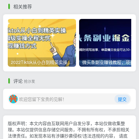
AI变现
相关推荐
2022Tiktok从小白到精英实操，0-1保姆级实操全程无忧，多种变现赚钱方式
微
评论
抢沙发
欢迎您留下宝贵的见解！
提交
版权声明：本文内容由互联网用户自发分享，本站仅做收集整
理。本站仅提供信息存储空间服务，不拥有所有权，不承担相关
法律责任。如发现本站有涉嫌抄袭侵权/违法违规的内容， 请底