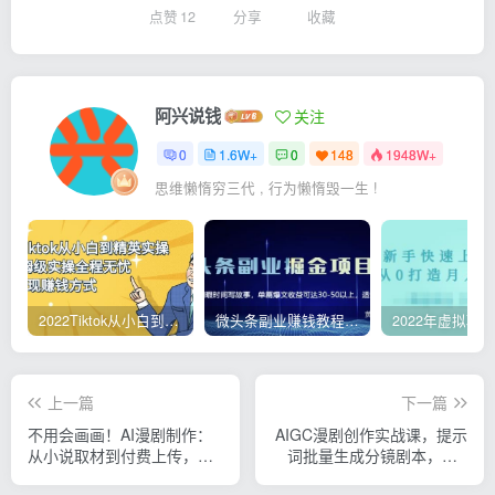
点赞
12
分享
收藏
阿兴说钱
关注
0
1.6W+
0
148
1948W+
思维懒惰穷三代 , 行为懒惰毁一生 !
2022Tiktok从小白到精英实操，0-1保姆级实操全程无忧，多种变现赚钱方式
微头条副业赚钱教程，项目单号单天做到50-100+收益
上一篇
下一篇
不用会画画！AI漫剧制作：
AIGC漫剧创作实战课，提示
从小说取材到付费上传，零
词批量生成分镜剧本，Gpt
基础手把手教学变现路径
image+维洛全流程教学助你