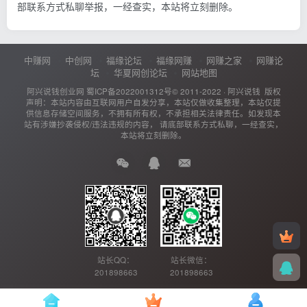
部联系方式私聊举报，一经查实，本站将立刻删除。
中赚网
中创网
福缘论坛
福缘网赚
网赚之家
网赚论
坛
华夏网创论坛
网站地图
阿兴说钱创业网
蜀ICP备2022001312号
© 2011-2022 ·
阿兴说钱
版权
声明：本站内容由互联网用户自发分享，本站仅做收集整理，本站仅提
供信息存储空间服务，不拥有所有权，不承担相关法律责任。如发现本
站有涉嫌抄袭侵权/违法违规的内容， 请底部联系方式私聊，一经查实，
本站将立刻删除。
站长QQ：
站长微信：
201898663
201898663