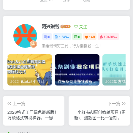
阿兴说钱
关注
0
1.6W+
0
148
1949W+
思维懒惰穷三代 , 行为懒惰毁一生 !
2022Tiktok从小白到精英实操，0-1保姆级实操全程无忧，多种变现赚钱方式
微头条副业赚钱教程，项目单号单天做到50-100+收益
上一篇
下一篇
2026格式工厂绿色最新版！
小红书AI原创教辅项目 (更
万能格式转换神器，一键音
新)：爆款图一比一复刻，题
视频文档格式转换，打开即
目随机生成无限换，纯AI原
可使用，无广告
创不用手动排版