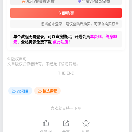
免费
免费
永久VIP会员
年度VIP会员
立即购买
您当前未登录！建议登陆后购买，可保存购买订单
单个教程无需登录，可以直接购买；开通会员
年费68、终身88
元
，全站资源免费下载
点此注册
！
©
版权声明
文章版权归作者所有，未经允许请勿转载。
THE END
vip项目
精选课程
喜欢就支持一下吧
点赞
10
分享
收藏