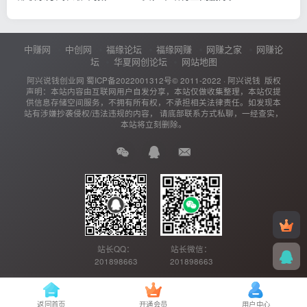
中赚网
中创网
福缘论坛
福缘网赚
网赚之家
网赚论
坛
华夏网创论坛
网站地图
阿兴说钱创业网
蜀ICP备2022001312号
© 2011-2022 ·
阿兴说钱
版权
声明：本站内容由互联网用户自发分享，本站仅做收集整理，本站仅提
供信息存储空间服务，不拥有所有权，不承担相关法律责任。如发现本
站有涉嫌抄袭侵权/违法违规的内容， 请底部联系方式私聊，一经查实，
本站将立刻删除。
站长QQ：
站长微信：
201898663
201898663
返回首页
开通会员
用户中心