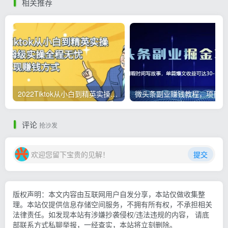
相关推荐
2022Tiktok从小白到精英实操，0-1保姆级实操全程无忧，多种变现赚钱方式
微
评论
抢沙发
欢迎您留下宝贵的见解！
提交
版权声明：本文内容由互联网用户自发分享，本站仅做收集整
理。本站仅提供信息存储空间服务，不拥有所有权，不承担相关
法律责任。如发现本站有涉嫌抄袭侵权/违法违规的内容， 请底
部联系方式私聊举报，一经查实，本站将立刻删除。